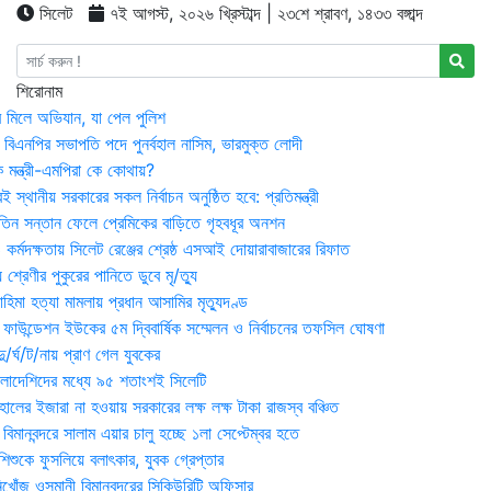
সিলেট
৭ই আগস্ট, ২০২৬ খ্রিস্টাব্দ | ২৩শে শ্রাবণ, ১৪৩৩ বঙ্গাব্দ
শিরোনাম
র মিলে অভিযান, যা পেল পুলিশ
বিএনপির সভাপতি পদে পুনর্বহাল নাসিম, ভারমুক্ত লোদী
 মন্ত্রী-এমপিরা কে কোথায়?
 স্থানীয় সরকারের সকল নির্বাচন অনুষ্ঠিত হবে: প্রতিমন্ত্রী
তিন সন্তান ফেলে প্রেমিকের বাড়িতে গৃহবধূর অনশন
্মদক্ষতায় সিলেট রেঞ্জের শ্রেষ্ঠ এসআই দোয়ারাবাজারের রিফাত
 শ্রেণীর পুকুরের পানিতে ডুবে মৃ/ত্যু
হিমা হত্যা মামলায় প্রধান আসামির মৃত্যুদণ্ড
়ন ফাউন্ডেশন ইউকের ৫ম দ্বিবার্ষিক সম্মেলন ও নির্বাচনের তফসিল ঘোষণা
র্ঘ/ট/নায় প্রাণ গেল যুবকের
াংলাদেশিদের মধ্যে ৯৫ শতাংশই সিলেটি
ালের ইজারা না হওয়ায় সরকারের লক্ষ লক্ষ টাকা রাজস্ব বঞ্চিত
িমানবন্দরে সালাম এয়ার চালু হচ্ছে ১লা সেপ্টেম্বর হতে
িশুকে ফুসলিয়ে বলাৎকার, যুবক গ্রেপ্তার
খোঁজ ওসমানী বিমানবন্দরের সিকিউরিটি অফিসার