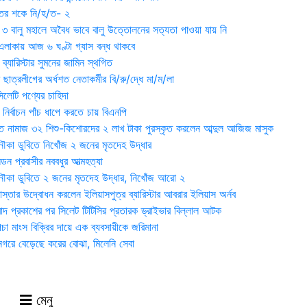
ুতের শকে নি/হ/ত- ২
ী ৩ বালু মহালে অবৈধ ভাবে বালু উত্তোলনের সত্যতা পাওয়া যায় নি
লাকায় আজ ৬ ঘণ্টা গ্যাস বন্ধ থাকবে
্যারিস্টার সুমনের জামিন স্থগিত
 ছাত্রলীগের অর্ধশত নেতাকর্মীর বি/রু/দ্ধে মা/ম/লা
েটি পণ্যের চাহিদা
নির্বাচন পাঁচ ধাপে করতে চায় বিএনপি
 নামাজ ৩২ শিশু-কিশোরদের ২ লাখ টাকা পুরস্কৃত করলেন আব্দুল আজিজ মাসুক
ৌকা ডুবিতে নিখোঁজ ২ জনের মৃতদেহ উদ্ধার
্ডন প্রবাসীর নববধুর আত্মহত্যা
ৌকা ডুবিতে ২ জনের মৃতদেহ উদ্ধার, নিখোঁজ আরো ২
্তার উদ্বোধন করলেন ইলিয়াসপুত্র ব্যারিস্টার আবরার ইলিয়াস অর্নব
াদ প্রকাশের পর সিলেট টিটিসির প্রতারক ড্রাইভার বিল্লাল আটক
া মাংস বিক্রির দায়ে এক ব্যবসায়ীকে জরিমানা
 নগরে বেড়েছে করের বোঝা, মিলেনি সেবা
মেনু