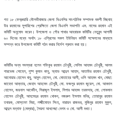
গত ১৮ ফেব্রুয়ারি মৌলভীবাজার জেলা বিএনপির সাংগঠনিক সম্পাদক বকশী মিছবাহ
উর রহমানের সুপারিশের প্রেক্ষিতে জেলা বিএনপি সভাপতি এম. নাসের রহমান এই
কমিটি অনুমোদ করেন। উপজেলা ও পৌর শাখার আহবায়ক কমিটির নেতৃবৃন্দ আগামী
৬০ দিনের মধ্যে অর্থাৎ ১৮ এপ্রিলের সকল ইউনিয়ন কমিটি সম্মেলনের মাধ্যমে
সম্পন্ন করে উপজেলা কমিটি গঠন করার নির্দেশ প্রদান করা হয়।
কমিটির অন্য সদস্যরা হলেন শফিকুর রহমান চৌধুরী, সেলিম আহমদ চৌধুরী, আলম
পারভেজ সোহেল, পুষ্প কুমান কানু, অ্যাড আব্দুল আহাদ, আতাউর রহমান চৌধুরী,
আনোয়ার হোসেন বাবু, আবুল হোসেন, মো. মোতাহের আলী, ওলি আহমদ খান, মোছা:
জাহেদা আক্তার, জেহাদ আহমেদ চৌধুরী, মো. ফজলুর রহমান জুয়েল, মো. আবদাল
হোসেন, জয়নাল আবেদীন, সিরাজুল ইসলাম, সিপার আহমদ তরফদার, মো. লোকমান
হোসেন চৌধুরী, আহমেদুর রহমান খোকন, নজরুল ইসলাম মনির, তোয়াবুর রহমান
তবারক, মোস্তফা মিয়া, লক্ষ্মীমোহন সিংহ, নারায়ন রাজভর, মুজিবুর রহমান মুকুল,
আব্দুল মন্নাফ (মেম্বার), সৈয়দা আখলেছা বেগম ও মো. আলী বখত।