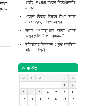
প্রস্তুতি নেওয়ার আহ্বান বিরোধীদলীয়
ইসলাম,
নেতার
কামরুল
খালেদা জিয়ার বিরুদ্ধে মিথ্যা সাক্ষ্য
দেওয়া জগলুল পাশা গ্রেপ্তার
জুলাই গণ-অভ্যুত্থানে আহত যোদ্ধা
মিতুর খোঁজ নিলেন প্রধানমন্ত্রী
ইতিহাসের নিকৃষ্টতম ও ঘৃণ্য ফ্যাসিস্ট
হাসিনা: রিজভী
আর্কাইভ
M
T
W
T
F
S
S
1
2
3
4
5
6
7
8
9
10
11
12
13
14
15
16