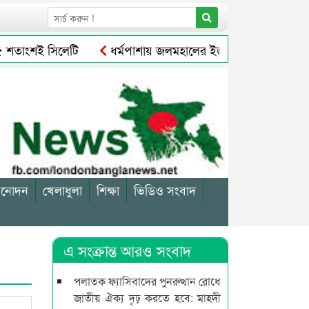
 শতাংশই সিলেটি
ধর্মপাশায় জলমহালের ইজারা না হওয়ায় সরকারের ল
৩
হবিগঞ্জে এনসিপি নেতাদের বিরুদ্ধে ছাত্রদলের পাল্টা মামলা
িনোদন
খেলাধুলা
শিক্ষা
ভিডিও সংবাদ
এ সংক্রান্ত আরও সংবাদ
পলাতক ফ্যাসিবাদের পুনরুত্থান রোধে
জাতীয় ঐক্য দৃঢ় করতে হবে: মাহ্দী