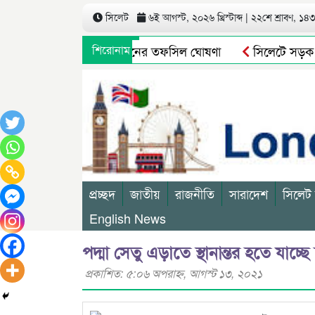
সিলেট
৬ই আগস্ট, ২০২৬ খ্রিস্টাব্দ | ২২শে শ্রাবণ, ১৪৩৩
্বিবার্ষিক সম্মেলন ও নির্বাচনের তফসিল ঘোষণা
শিরোনাম
সিলেটে সড়ক দু/র্
কছে না কোনো বাঁধা
সিলেটে নাসীরুদ্দীন পাটোয়ারীর উপর হা/ম/
প্রচ্ছদ
জাতীয়
রাজনীতি
সারাদেশ
সিলেট
English News
পদ্মা সেতু এড়াতে স্থানান্তর হতে যাচ্ছে
প্রকাশিত: ৫:০৬ অপরাহ্ণ, আগস্ট ১৩, ২০২১