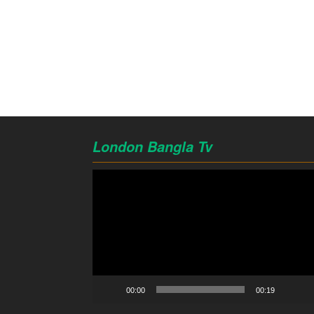
London Bangla Tv
Video
Player
00:00
00:19