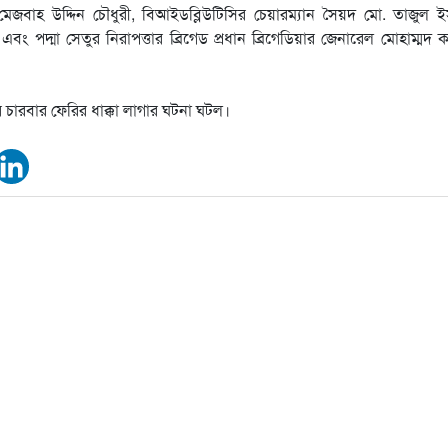
েজবাহ উদ্দিন চৌধুরী, বিআইডব্লিউটিসির চেয়ারম‍্যান সৈয়দ মো. তাজুল 
 পদ্মা সেতুর নিরাপত্তার ব্রিগেড প্রধান ব্রিগেডিয়ার জেনারেল মোহাম্মদ 
 চারবার ফেরির ধাক্কা লাগার ঘটনা ঘটল।