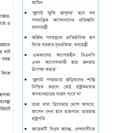
আমিন
‘জুলাই স্মৃতি জাদুঘর’ হবে সব
বাজার-
গণতান্ত্রিক আন্দোলনের প্রতিচ্ছবি:
ষিতে এ
প্রধানমন্ত্রী
অর্জিত গণতন্ত্রকে প্রাতিষ্ঠানিক রূপ
রম্যান
দিতে সরকার দৃঢ়প্রতিজ্ঞ: তথ্যমন্ত্রী
র ঘাট
‘এককালের আপোষহীন বিএনপি
াস সময়
এখন আপোসকামী হয়ে জনরায়
উপেক্ষা করছে’
র দিকে
‘জুলাই গণহত্যায় জড়িতদের শাস্তি
নিশ্চিত করলে কেউ রাষ্ট্রক্ষমতার
অপব্যবহারের সাহস পাবে না’
‘হালকা
যবস্থা
তারা বলে ডিসেম্বরে দেশে আসবে,
েরিঘাট
আসেন দেখা হবে রাজপথে: ভারপ্রাপ্ত
রাষ্ট্রপতি
আরেকটি বিপ্লব আসন্ন, দেশবাসীকে