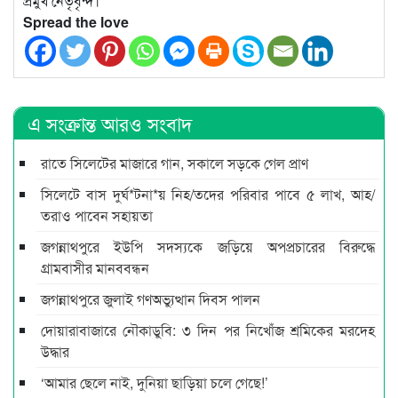
প্রমুখ নেতৃবৃন্দ।
Spread the love
এ সংক্রান্ত আরও সংবাদ
রাতে সিলেটের মাজারে গান, সকালে সড়কে গেল প্রাণ
সিলেটে বাস দুর্ঘ*টনা*য় নিহ/তদের পরিবার পাবে ৫ লাখ, আহ/
তরাও পাবেন সহায়তা
জগন্নাথপুরে ইউপি সদস্যকে জড়িয়ে অপপ্রচারের বিরুদ্ধে
গ্রামবাসীর মানববন্ধন
জগন্নাথপুরে জুলাই গণঅভ্যুত্থান দিবস পালন
দোয়ারাবাজারে নৌকাডুবি: ৩ দিন পর নিখোঁজ শ্রমিকের মরদেহ
উদ্ধার
‘আমার ছেলে নাই, দুনিয়া ছাড়িয়া চলে গেছে!’