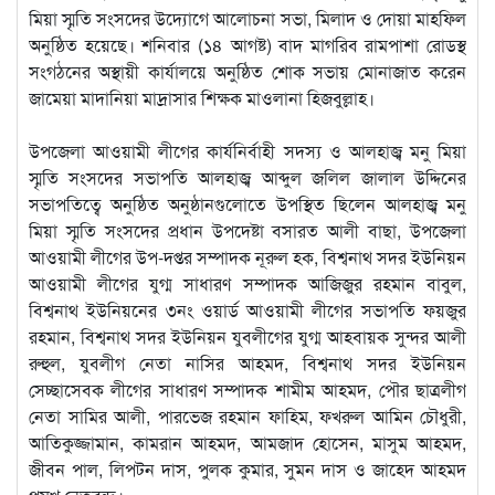
মিয়া স্মৃতি সংসদের উদ্যোগে আলোচনা সভা, মিলাদ ও দোয়া মাহফিল
অনুষ্ঠিত হয়েছে। শনিবার (১৪ আগষ্ট) বাদ মাগরিব রামপাশা রোডস্থ
সংগঠনের অস্থায়ী কার্যালয়ে অনুষ্ঠিত শোক সভায় মোনাজাত করেন
জামেয়া মাদানিয়া মাদ্রাসার শিক্ষক মাওলানা হিজবুল্লাহ।
উপজেলা আওয়ামী লীগের কার্যনির্বাহী সদস্য ও আলহাজ্ব মনু মিয়া
স্মৃতি সংসদের সভাপতি আলহাজ্ব আব্দুল জলিল জালাল উদ্দিনের
সভাপতিত্বে অনুষ্ঠিত অনুষ্ঠানগুলোতে উপস্থিত ছিলেন আলহাজ্ব মনু
মিয়া স্মৃতি সংসদের প্রধান উপদেষ্টা বসারত আলী বাছা, উপজেলা
আওয়ামী লীগের উপ-দপ্তর সম্পাদক নূরুল হক, বিশ্বনাথ সদর ইউনিয়ন
আওয়ামী লীগের যুগ্ম সাধারণ সম্পাদক আজিজুর রহমান বাবুল,
বিশ্বনাথ ইউনিয়নের ৩নং ওয়ার্ড আওয়ামী লীগের সভাপতি ফয়জুর
রহমান, বিশ্বনাথ সদর ইউনিয়ন যুবলীগের যুগ্ম আহবায়ক সুন্দর আলী
রুহুল, যুবলীগ নেতা নাসির আহমদ, বিশ্বনাথ সদর ইউনিয়ন
সেচ্ছাসেবক লীগের সাধারণ সম্পাদক শামীম আহমদ, পৌর ছাত্রলীগ
নেতা সামির আলী, পারভেজ রহমান ফাহিম, ফখরুল আমিন চৌধুরী,
আতিকুজ্জামান, কামরান আহমদ, আমজাদ হোসেন, মাসুম আহমদ,
জীবন পাল, লিপটন দাস, পুলক কুমার, সুমন দাস ও জাহেদ আহমদ