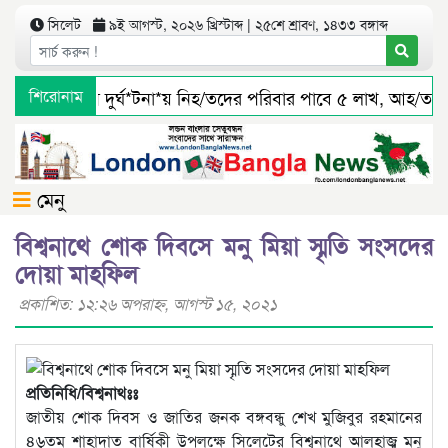
সিলেট
৯ই আগস্ট, ২০২৬ খ্রিস্টাব্দ | ২৫শে শ্রাবণ, ১৪৩৩ বঙ্গাব্দ
সিলেটে বাস দুর্ঘ*টনা*য় নিহ/তদের পরিবার পাবে ৫ লাখ, আহ/তরা
শিরোনাম
মেনু
বিশ্বনাথে শোক দিবসে মনু মিয়া স্মৃতি সংসদের
দোয়া মাহফিল
প্রকাশিত: ১২:২৬ অপরাহ্ণ, আগস্ট ১৫, ২০২১
প্রতিনিধি/বিশ্বনাথঃঃ
জাতীয় শোক দিবস ও জাতির জনক বঙ্গবন্ধু শেখ মুজিবুর রহমানের
৪৬তম শাহাদাত বার্ষিকী উপলক্ষে সিলেটের বিশ্বনাথে আলহাজ্ব মনু