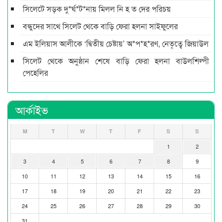
সিলেটে সড়ক দু*র্ঘ*ট*নায় মিলল নি হ ত দের পরিচয়
বন্ধুদের সাথে সিলেট থেকে বাড়ি ফেরা হলনা সাইফুলের
এম ইলিয়াস আলীকে ‘দ্বিতীয় চেষ্টায়’ অ*প*হ*রণ, নেতৃত্বে জিয়াউল
সিলেট থেকে অনুষ্ঠান শেষে বাড়ি ফেরা হলনা বাউলশিল্পী
পেহেলির
আর্কাইভ
M
T
W
T
F
S
S
1
2
3
4
5
6
7
8
9
10
11
12
13
14
15
16
17
18
19
20
21
22
23
24
25
26
27
28
29
30
31