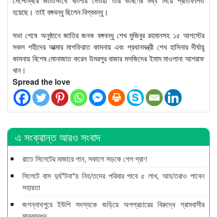
সেপ্টেম্বরে জাতিসংঘে বাংলায় দেওয়া তাঁর ভাষণের মধ্য দিয়ে প্রতিফলিত
হয়েছে। তাই বঙ্গবন্ধু ছিলেন বিশ্ববন্ধু।
সভা শেষে অনুষ্ঠানে জাতির জনক বঙ্গবন্ধু শেখ মুজিবুর রহমানসহ ১৫ আগস্টের
সকল শহীদের আত্মার মাগফিরাত কামনায় এবং প্রধানমন্ত্রী শেখ হাসিনার দীর্ঘায়ু
কামনায় বিশেষ মোনাজাত করেন উমরপুর বাজার মসজিদের ইমাম মাওলানা আশরাফ
খান।
Spread the love
এ সংক্রান্ত আরও সংবাদ
রাতে সিলেটের মাজারে গান, সকালে সড়কে গেল প্রাণ
সিলেটে বাস দুর্ঘ*টনা*য় নিহ/তদের পরিবার পাবে ৫ লাখ, আহ/তরাও পাবেন
সহায়তা
জগন্নাথপুরে ইউপি সদস্যকে জড়িয়ে অপপ্রচারের বিরুদ্ধে গ্রামবাসীর
মানববন্ধন