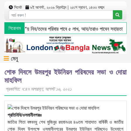
সিলেট
৯ই আগস্ট, ২০২৬ খ্রিস্টাব্দ | ২৫শে শ্রাবণ, ১৪৩৩ বঙ্গাব্দ
 বাস দুর্ঘ*টনা*য় নিহ/তদের পরিবার পাবে ৫ লাখ, আহ/তরাও পাবেন সহায়তা
শিরোনাম
মেনু
শোক দিবসে উমরপুর ইউনিয়ন পরিষদের সভা ও দোয়া
মাহফিল
প্রকাশিত: ৭:৪৭ অপরাহ্ণ, আগস্ট ১৬, ২০২১
প্রতিনিধি/ওসমানীনগরঃঃ
জাতির পিতা বঙ্গবন্ধু শেখ মুজিবুর রহমানএর ৪৬তম শাহাদাত বার্ষিকী ও জাতীয়
শোক দিবস উপলক্ষে ওসমানীনগরের উমরপুর ইউনিয়ন পরিষদেও উদ্যোগে