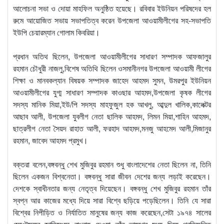
আলোচনা সভা ও দোয়া মাহফিল অনুষ্ঠিত হয়েছে। রবিবার ইউনিয়ন পরিষদের হল
রুমে আয়োজিত সভায় সভাপতিত্ব করেন উপজেলা আওয়ামীলীগের সহ-সভাপতি
ইউপি চেয়ারম্যান গোলাম কিবরিয়া।
প্রধান অতিথ ছিলেন, উপজেলা আওয়ামীলীগের সাধারণ সম্পাদক আফজালুর
রহমান চৌধুরী নাজলু,বিশেষ অতিথি ছিলেন ওসমানীনগর উপজেলা আওয়ামী লীগের
শিক্ষা ও মানবকল্যান বিষয়ক সম্পাদক জাহেদ আহমদ সুমন, উমরপুর ইউনিয়ন
আওয়ামীলীগের যুগ্ম সাধারণ সম্পাদক কাওছার আহমদ,উপজেলা কৃষক লীগের
সদস্য মানিক মিয়া,ইউ/পি সদস্য মাহফুজুল হক আখলু, আব্দুল খালিক,কালেক্টর
আছাব আলী, উপজেলা যুবলীগ নেতা ছালিক আহমদ, লিমন মিয়া,শাহিন আহমদ,
ছাত্রলীগ নেতা সৈয়দ রাহাত আলী, ফরহাদ আহমদ,মনজু আহমেদ আলী,মিজানুর
রহমান, জাবেদ আহমদ প্রমুখ।
বক্তরা বলেন,বঙ্গবন্ধু শেখ মুজিবুর রহমান শুধু বাংলাদেশের নেতা ছিলেন না, তিনি
ছিলেন একজন বিশ্বনেতা। বঙ্গবন্ধু সারা জীবন দেশের জন্য লড়াই করেছেন।
দেশকে স্বাধীনতার জন্য নেতৃত্ব দিয়েছেন। বঙ্গবন্ধু শেখ মুজিবুর রহমান তাঁর
স্বপ্ন আর কাজের মধ্যে দিয়ে সারা বিশ্বে ছড়িয়ে পড়েছিলেন। তিনি যে সারা
বিশ্বের নিপীড়িত ও নির্যাতিত মানুষের জন্য কাজ করেছেন,সেটা ১৯৭৪ সালের