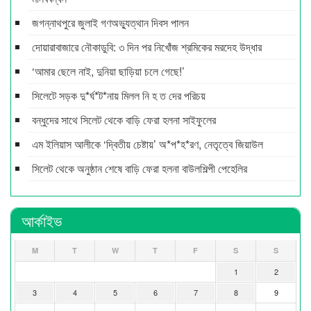
জগন্নাথপুরে জুলাই গণঅভ্যুত্থান দিবস পালন
দোয়ারাবাজারে নৌকাডুবি: ৩ দিন পর নিখোঁজ শ্রমিকের মরদেহ উদ্ধার
‘আমার ছেলে নাই, দুনিয়া ছাড়িয়া চলে গেছে!’
সিলেটে সড়ক দু*র্ঘ*ট*নায় মিলল নি হ ত দের পরিচয়
বন্ধুদের সাথে সিলেট থেকে বাড়ি ফেরা হলনা সাইফুলের
এম ইলিয়াস আলীকে ‘দ্বিতীয় চেষ্টায়’ অ*প*হ*রণ, নেতৃত্বে জিয়াউল
সিলেট থেকে অনুষ্ঠান শেষে বাড়ি ফেরা হলনা বাউলশিল্পী পেহেলির
আর্কাইভ
M
T
W
T
F
S
S
1
2
3
4
5
6
7
8
9