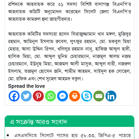
রশিদকে আহবায়ক করে ২১ সদস্য বিশিষ্ট বালাগঞ্জ বিএনপি’র
আহবায়ক কমিটি অনুমোদন করেছেন সিলেট জেলা বিএনপি’র
আহবায়ক কামরুল হুদা জায়গীরদার।
আহবায়ক কমিটির সদস্যরা হলেন সিরাজুজ্জামান খান মঙ্গল, মুজিবুর
রহমান, আমিনুল ইসলাম রুবেল, লুৎফুর রহমান, মো. মকবুল মিয়া
মেম্বার, আলা উদ্দিন রিপন, খলিলুর রহমান নানু, হাফিজ আব্দুল হাদী,
ছালিক মিয়া, মো. আব্দুল মুনিম চেয়ারম্যান, নাজমূল আলম নজম
চেয়ারম্যান, ইউনুছ মিয়া, আজমল আলী মাসুক, আব্দুল বারী, নজরুল
ইসলাম, তজমূল হোসেন জনি, শামীম আহমদ, সাইদুল হক সোহেল,
মো. রফিক এবং শেখ সুহেল আহমদ বকুল।
Spread the love
এ সংক্রান্ত আরও সংবাদ
এসএসসিতে সিলেটে পাসের হার ৫৮.৩৩, জিপিএ-৫ পয়েছে