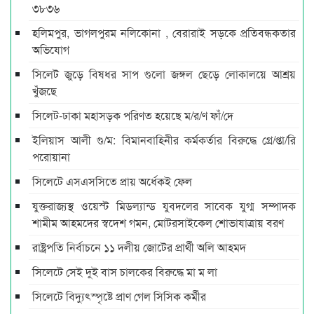
৩৮৩৬
হলিমপুর, ভাগলপুরম নলিকোনা , বেরারাই সড়কে প্রতিবন্ধকতার
অভিযোগ
সিলেট জুড়ে বিষধর সাপ গুলো জঙ্গল ছেড়ে লোকালয়ে আশ্রয়
খুঁজছে
সিলেট-ঢাকা মহাসড়ক পরিণত হয়েছে ম/র/ণ ফাঁ/দে
ইলিয়াস আলী গু/ম: বিমানবাহিনীর কর্মকর্তার বিরুদ্ধে গ্রে/প্তা/রি
পরোয়ানা
সিলেটে এসএসসিতে প্রায় অর্ধেকই ফেল
যুক্তরাজ্যস্থ ওয়েস্ট মিডল্যান্ড যুবদলের সাবেক যুগ্ম সম্পাদক
শামীম আহমদের স্বদেশ গমন, মোটরসাইকেল শোভাযাত্রায় বরণ
রাষ্ট্রপতি নির্বাচনে ১১ দলীয় জোটের প্রার্থী অলি আহমদ
সিলেটে সেই দুই বাস চালকের বিরুদ্ধে মা ম লা
সিলেটে বিদ্যুৎস্পৃষ্টে প্রাণ গেল সিসিক কর্মীর