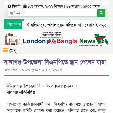
সিলেট
১০ই আগস্ট, ২০২৬ খ্রিস্টাব্দ | ২৬শে শ্রাবণ, ১৪৩৩ বঙ্গাব্দ
শিরোনাম
হলিমপুর, ভাগলপুরম নলিকোনা , বেরারাই সড়কে প্
অপরাধ দমন ও কর্মদক্ষতায় সিলেট রেঞ্জের শ্রেষ্ঠ 
মেনু
বালাগঞ্জ উপজেলা বিএনপিতে স্থান পেলেন যারা
প্রকাশিত: ১০:৫০ পূর্বাহ্ণ, মার্চ ১, ২০২০
বালাগঞ্জ প্রতিনিধিঃঃ
বাংলাদেশ জাতীয়তাবাদী দল (বিএনপি) বালাগঞ্জ উপজেলা শাখার
আহবায়ক কমিটি ঘোষনা করা হয়েছে। শনিবার রাতে মো. আব্দুর