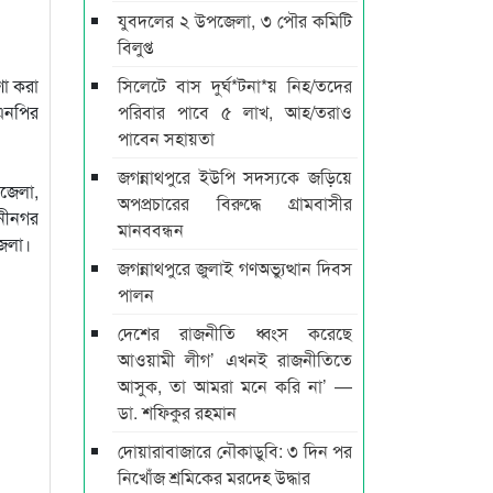
যুবদলের ২ উপজেলা, ৩ পৌর কমিটি
বিলুপ্ত
া করা
সিলেটে বাস দুর্ঘ*টনা*য় নিহ/তদের
িএনপির
পরিবার পাবে ৫ লাখ, আহ/তরাও
পাবেন সহায়তা
জগন্নাথপুরে ইউপি সদস্যকে জড়িয়ে
জেলা,
অপপ্রচারের বিরুদ্ধে গ্রামবাসীর
নীনগর
মানববন্ধন
জেলা।
জগন্নাথপুরে জুলাই গণঅভ্যুত্থান দিবস
পালন
দেশের রাজনীতি ধ্বংস করেছে
আওয়ামী লীগ’ এখনই রাজনীতিতে
আসুক, তা আমরা মনে করি না’ —
ডা. শফিকুর রহমান
দোয়ারাবাজারে নৌকাডুবি: ৩ দিন পর
নিখোঁজ শ্রমিকের মরদেহ উদ্ধার