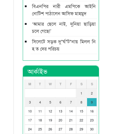
বিএনপির নারী এমপিকে আইনি
নোটিশ পাঠালেন আসিফ মাহমুদ
‘আমার ছেলে নাই, দুনিয়া ছাড়িয়া
চলে গেছে!’
সিলেটে সড়ক দু*র্ঘ*ট*নায় মিলল নি
হ ত দের পরিচয়
আর্কাইভ
M
T
W
T
F
S
S
1
2
3
4
5
6
7
8
9
10
11
12
13
14
15
16
17
18
19
20
21
22
23
24
25
26
27
28
29
30