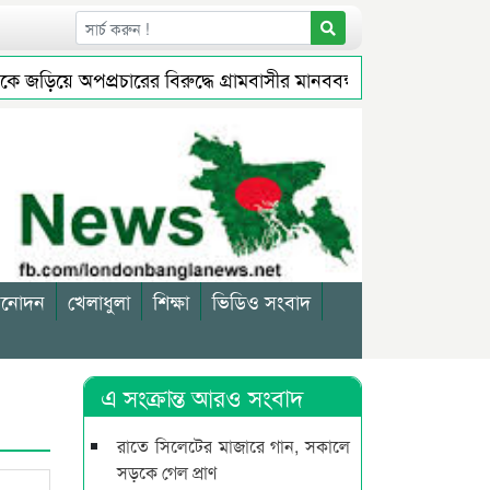
ে অপপ্রচারের বিরুদ্ধে গ্রামবাসীর মানববন্ধন
জগন্নাথপুরে জুলা
যাস বন্ধ থাকবে
মুক্তির আগেই ব্যারিস্টার সুমনের জামিন স্থগিত
িনোদন
খেলাধুলা
শিক্ষা
ভিডিও সংবাদ
এ সংক্রান্ত আরও সংবাদ
রাতে সিলেটের মাজারে গান, সকালে
সড়কে গেল প্রাণ