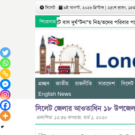
সিলেট
৯ই আগস্ট, ২০২৬ খ্রিস্টাব্দ | ২৫শে শ্রাবণ, ১৪৩৩
সিলেটে বাস দুর্ঘ*টনা*য় নিহ/তদের পরিবার পাবে ৫
শিরোনাম
জৈন্তাপুর সারী ৩ বালু মহালে অবৈধ ভাবে বালু উত্তো
প্রচ্ছদ
জাতীয়
রাজনীতি
সারাদেশ
সিলেট
English News
সিলেট জেলার আওতাধিন ১৮ উপজেলা
প্রকাশিত: ১২:৩৬ অপরাহ্ণ, মার্চ ১, ২০২০