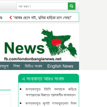
‘আমার ছেলে নাই, দুনিয়া ছাড়িয়া চলে গেছে!’
সিলেটে সড়ক দু*র্ঘ*ট
েলাধুলা
শিক্ষা
ভিডিও সংবাদ
English News
এ সংক্রান্ত আরও সংবাদ
জগন্নাথপুরে ইউপি সদস্যকে জড়িয়ে
অপপ্রচারের বিরুদ্ধে গ্রামবাসীর মানববন্ধন
জগন্নাথপুরে জুলাই গণঅভ্যুত্থান দিবস