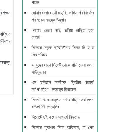
পালন
রশিক্ষন
দোয়ারাবাজারে নৌকাডুবি: ৩ দিন পর নিখোঁজ
শ্রমিকের মরদেহ উদ্ধার
‘আমার ছেলে নাই, দুনিয়া ছাড়িয়া চলে
উপস্থিত
গেছে!’
ানীনগর
সিলেটে সড়ক দু*র্ঘ*ট*নায় মিলল নি হ ত
দের পরিচয়
আলহাজ্ব
বন্ধুদের সাথে সিলেট থেকে বাড়ি ফেরা হলনা
সাইফুলের
এম ইলিয়াস আলীকে ‘দ্বিতীয় চেষ্টায়’
অ*প*হ*রণ, নেতৃত্বে জিয়াউল
সিলেট থেকে অনুষ্ঠান শেষে বাড়ি ফেরা হলনা
বাউলশিল্পী পেহেলির
সিলেটে দুই বাসের সংঘর্ষে নিহত ৯
সিলেটে ক্রাশার মিলে অভিযান, যা পেল