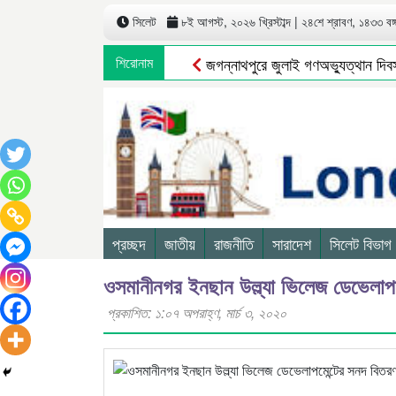
সিলেট
৮ই আগস্ট, ২০২৬ খ্রিস্টাব্দ | ২৪শে শ্রাবণ, ১৪৩৩ বঙ্গা
শিরোনাম
জগন্নাথপুরে জুলাই গণঅভ্যুত্থান দিবস 
প্রচ্ছদ
জাতীয়
রাজনীতি
সারাদেশ
সিলেট বিভাগ
ওসমানীনগর ইনছান উল্ল্যা ভিলেজ ডেভেলাপম
প্রকাশিত: ১:০৭ অপরাহ্ণ, মার্চ ৩, ২০২০