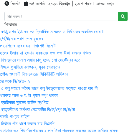
সিলেট
৬ই আগস্ট, ২০২৬ খ্রিস্টাব্দ | ২২শে শ্রাবণ, ১৪৩৩ বঙ্গাব্দ
শিরোনাম
়ন ফাউন্ডেশন ইউকের ৫ম দ্বিবার্ষিক সম্মেলন ও নির্বাচনের তফসিল ঘোষণা
র্ঘ/ট/নায় প্রাণ গেল যুবকের
াংলাদেশিদের মধ্যে ৯৫ শতাংশই সিলেটি
ালের ইজারা না হওয়ায় সরকারের লক্ষ লক্ষ টাকা রাজস্ব বঞ্চিত
িমানবন্দরে সালাম এয়ার চালু হচ্ছে ১লা সেপ্টেম্বর হতে
িশুকে ফুসলিয়ে বলাৎকার, যুবক গ্রেপ্তার
খোঁজ ওসমানী বিমানবন্দরের সিকিউরিটি অফিসার
ুতের শকে নি/হ/ত- ২
ী ৩ বালু মহালে অবৈধ ভাবে বালু উত্তোলনের সত্যতা পাওয়া যায় নি
লাকায় আজ ৬ ঘণ্টা গ্যাস বন্ধ থাকবে
্যারিস্টার সুমনের জামিন স্থগিত
 ছাত্রলীগের অর্ধশত নেতাকর্মীর বি/রু/দ্ধে মা/ম/লা
েটি পণ্যের চাহিদা
নির্বাচন পাঁচ ধাপে করতে চায় বিএনপি
 নামাজ ৩২ শিশু-কিশোরদের ২ লাখ টাকা পুরস্কৃত করলেন আব্দুল আজিজ মাসুক