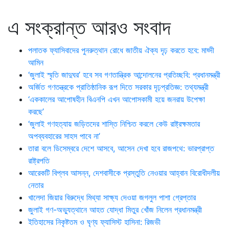
এ সংক্রান্ত আরও সংবাদ
পলাতক ফ্যাসিবাদের পুনরুত্থান রোধে জাতীয় ঐক্য দৃঢ় করতে হবে: মাহ্দী
আমিন
‘জুলাই স্মৃতি জাদুঘর’ হবে সব গণতান্ত্রিক আন্দোলনের প্রতিচ্ছবি: প্রধানমন্ত্রী
অর্জিত গণতন্ত্রকে প্রাতিষ্ঠানিক রূপ দিতে সরকার দৃঢ়প্রতিজ্ঞ: তথ্যমন্ত্রী
‘এককালের আপোষহীন বিএনপি এখন আপোসকামী হয়ে জনরায় উপেক্ষা
করছে’
‘জুলাই গণহত্যায় জড়িতদের শাস্তি নিশ্চিত করলে কেউ রাষ্ট্রক্ষমতার
অপব্যবহারের সাহস পাবে না’
তারা বলে ডিসেম্বরে দেশে আসবে, আসেন দেখা হবে রাজপথে: ভারপ্রাপ্ত
রাষ্ট্রপতি
আরেকটি বিপ্লব আসন্ন, দেশবাসীকে প্রস্তুতি নেওয়ার আহ্বান বিরোধীদলীয়
নেতার
খালেদা জিয়ার বিরুদ্ধে মিথ্যা সাক্ষ্য দেওয়া জগলুল পাশা গ্রেপ্তার
জুলাই গণ-অভ্যুত্থানে আহত যোদ্ধা মিতুর খোঁজ নিলেন প্রধানমন্ত্রী
ইতিহাসের নিকৃষ্টতম ও ঘৃণ্য ফ্যাসিস্ট হাসিনা: রিজভী