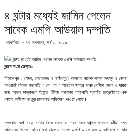
৪ ঘন্টার মধ্যেই জামিন পেলেন
সাবেক এমপি আউয়াল দম্পতি
প্রকাশিত: ৭:৪৭ অপরাহ্ণ, মার্চ ৩, ২০২০
লন্ডন বাংলা ডেস্কঃঃ
পিরোজপুর ১ (সদর, নেছারাবাদ ও নাজিরপুর) আসনের সাবেক সংসদ সদস্য ও জেলা
আওয়ামী লীগের সভাপতি এ কে এম এ আউয়াল ক্ষমতা দাপট দেখিয়ে জেলা ও দায়রা
জজ আব্দুল মান্নানকে স্ট্যান্ড রিলিজ করানোর পাশাপাশি স্থানীয় ছাত্রলীগের এক
নেতার অফিসে ভাংচুর চালানোর অভিযোগ পাওয়া গেছে।
মঙ্গলবার বেলা সাড়ে ১১টার দিকে জেলা ও দায়রা জজ আব্দুল মান্নান দুর্নীতি দমন
কমিশনের (দুদক) দায়ের করা মামলায় সাবেক এমপি এ কে এম এ আউয়াল ও তার