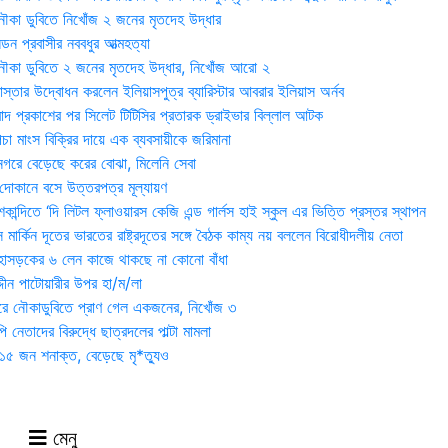
ৌকা ডুবিতে নিখোঁজ ২ জনের মৃতদেহ উদ্ধার
্ডন প্রবাসীর নববধুর আত্মহত্যা
ৌকা ডুবিতে ২ জনের মৃতদেহ উদ্ধার, নিখোঁজ আরো ২
্তার উদ্বোধন করলেন ইলিয়াসপুত্র ব্যারিস্টার আবরার ইলিয়াস অর্নব
াদ প্রকাশের পর সিলেট টিটিসির প্রতারক ড্রাইভার বিল্লাল আটক
া মাংস বিক্রির দায়ে এক ব্যবসায়ীকে জরিমানা
 নগরে বেড়েছে করের বোঝা, মিলেনি সেবা
দোকানে বসে উত্তরপত্র মূল্যায়ণ
ান্দিতে ‘দি লিটল ফ্লাওয়ারস কেজি এন্ড গার্লস হাই স্কুল এর ভিত্তি প্রস্তর স্থাপন
মার্কিন দূতের ভারতের রাষ্ট্রদূতের সঙ্গে বৈঠক কাম্য নয় বললেন বিরোধীদলীয় নেতা
হাসড়কের ৬ লেন কাজে থাকছে না কোনো বাঁধা
্দীন পাটোয়ারীর উপর হা/ম/লা
ওরে নৌকাডুবিতে প্রাণ গেল একজনের, নিখোঁজ ৩
ি নেতাদের বিরুদ্ধে ছাত্রদলের পাল্টা মামলা
৫ জন শনাক্ত, বেড়েছে মৃ*ত্যুও
মেনু