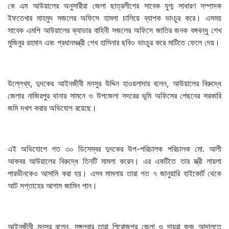
কে এম আউয়ালের অনুসারীরা জেলা ছাত্রলীগের সাবেক যুগ্ম সাধারণ সম্পাদক
ইফতেখার মাহমুদ সজলের অফিসে হামলা চালিয়ে ব্যাপক ভাংচুর করে। এসময়
সাবেক এমপি আউয়ালের ক্যাডার বাহিনী সজলের অফিসে জাতির জনক বঙ্গবন্ধু শেখ
মুজিবুর রহমান এবং প্রধানমন্ত্রী শেখ হাসিনার ছবিও ভাংচুর করে মাটিতে ফেলে দেয়।
উল্লেখ্য, দুদকের আইনজীবী মনসুর উদ্দিন হাওয়লাদার বলেন, আউয়ালের বিরুদ্ধে
জেলার নাজিরপুর থানার সামনে ও উপজেলা সদরের ভূমি অফিসের পেছনের সরকারি
জমি দখল করার অভিযোগ রয়েছে।
এই অভিযোগে গত ৩০ ডিসেম্বর দুদকের উপ-পরিচালক পরিচালক মো. আলী
আকবর আউয়ালের বিরুদ্ধে তিনটি মামলা করেন। এর একটিতে তার স্ত্রী লায়লা
পারভীনকেও আসামি করা হয়। এসব মামলায় তারা গত ৭ জানুয়ারি হাইকোর্ট থেকে
আট সপ্তাহের আগাম জামিন পান।
আইনজীবী মনসুর বলেন, মঙ্গলবার তারা পিরোজপুর জেলা ও দায়রা জজ আদালতে