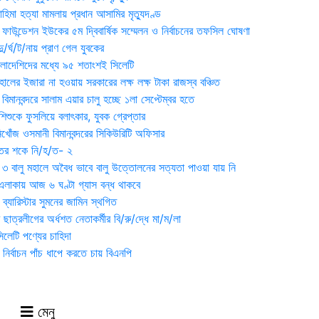
হিমা হত্যা মামলায় প্রধান আসামির মৃত্যুদণ্ড
়ন ফাউন্ডেশন ইউকের ৫ম দ্বিবার্ষিক সম্মেলন ও নির্বাচনের তফসিল ঘোষণা
র্ঘ/ট/নায় প্রাণ গেল যুবকের
াংলাদেশিদের মধ্যে ৯৫ শতাংশই সিলেটি
ালের ইজারা না হওয়ায় সরকারের লক্ষ লক্ষ টাকা রাজস্ব বঞ্চিত
িমানবন্দরে সালাম এয়ার চালু হচ্ছে ১লা সেপ্টেম্বর হতে
িশুকে ফুসলিয়ে বলাৎকার, যুবক গ্রেপ্তার
খোঁজ ওসমানী বিমানবন্দরের সিকিউরিটি অফিসার
ুতের শকে নি/হ/ত- ২
ী ৩ বালু মহালে অবৈধ ভাবে বালু উত্তোলনের সত্যতা পাওয়া যায় নি
লাকায় আজ ৬ ঘণ্টা গ্যাস বন্ধ থাকবে
্যারিস্টার সুমনের জামিন স্থগিত
 ছাত্রলীগের অর্ধশত নেতাকর্মীর বি/রু/দ্ধে মা/ম/লা
েটি পণ্যের চাহিদা
নির্বাচন পাঁচ ধাপে করতে চায় বিএনপি
মেনু