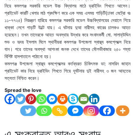
নিয়ে কমলগঞ্জ সরকারি মডেল উচ্চ বিদ্যালয় মাঠে ড্রাইভিং শিখতে আসেন।
প্রাইভেট কারটি খেলার মাঠ প্রদক্ষিণ করে এক সময় এসময় গাড়িটি(ঢাকা মেট্রো খঃ
১১-৭৭২৫) নিয়ন্ত্রণ হারিয়ে কমলগঞ্জ সরকারি মডেল উচ্চবিদ্যালয়ের দেয়ালে গিয়ে
ধাক্কা লেগে গাড়টি উল্টে যায়। এ ঘটনায় দুআ নারীসহ কারের চালকও আহত
হয়েছেন। তখন তাদেরকে আহত অবস্থায় উদ্ধার করে সংবাদকর্মী মো. সালাহ্উদ্দিন
শুভ ও হৃদয় ইসলাম মিলে স্থানীয়রা কমলগঞ্জ উপজেলা স্বাস্থ্য কমপ্লেক্সে নিয়ে
যান। পরে তাদের অবস্থা আশংকা জনক দেখে তাদের মৌলভীবাজার ২৫০ শয্যা
বিশিষ্ট হাসপাতালে পাঠানো হয়।
কমলগঞ্জ উপজেলা স্বাস্থ্য কমপ্লেক্সের কর্তব্যরত চিকিৎসক ডা: নাসরিন জাহান
প্রাইভেট কার নিয়ে ড্রাইভিং শিখতে গিয়ে দূর্ঘটনায় দুই নারীসহ ৩ জন আহতের
সত্যতা নিশ্চিত করেন।
Spread the love
এ সংক্রান্ত আরও সংবাদ