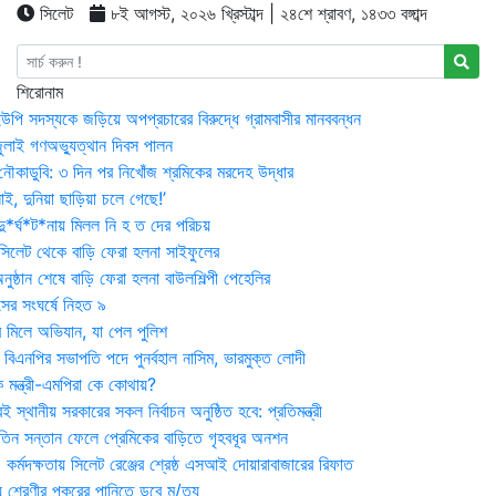
সিলেট
৮ই আগস্ট, ২০২৬ খ্রিস্টাব্দ | ২৪শে শ্রাবণ, ১৪৩৩ বঙ্গাব্দ
শিরোনাম
উপি সদস্যকে জড়িয়ে অপপ্রচারের বিরুদ্ধে গ্রামবাসীর মানববন্ধন
ুলাই গণঅভ্যুত্থান দিবস পালন
নৌকাডুবি: ৩ দিন পর নিখোঁজ শ্রমিকের মরদেহ উদ্ধার
ই, দুনিয়া ছাড়িয়া চলে গেছে!’
*র্ঘ*ট*নায় মিলল নি হ ত দের পরিচয়
 সিলেট থেকে বাড়ি ফেরা হলনা সাইফুলের
ষ্ঠান শেষে বাড়ি ফেরা হলনা বাউলশিল্পী পেহেলির
সের সংঘর্ষে নিহত ৯
র মিলে অভিযান, যা পেল পুলিশ
বিএনপির সভাপতি পদে পুনর্বহাল নাসিম, ভারমুক্ত লোদী
 মন্ত্রী-এমপিরা কে কোথায়?
 স্থানীয় সরকারের সকল নির্বাচন অনুষ্ঠিত হবে: প্রতিমন্ত্রী
তিন সন্তান ফেলে প্রেমিকের বাড়িতে গৃহবধূর অনশন
্মদক্ষতায় সিলেট রেঞ্জের শ্রেষ্ঠ এসআই দোয়ারাবাজারের রিফাত
 শ্রেণীর পুকুরের পানিতে ডুবে মৃ/ত্যু