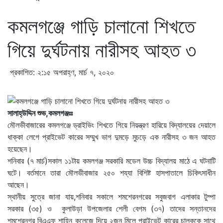
কমলগঞ্জে গাড়ি চালানো শিখতে
গিয়ে দুর্ঘটনায় নারীসহ আহত ৩
প্রকাশিত: ২:১৫ অপরাহ্ণ, মার্চ ৭, ২০২০
সালাহ্উদ্দিন শুভ,কমলগঞ্জঃঃ
মৌলভীবাজারের কমলগঞ্জে ড্রাইভিং শিখতে গিয়ে নিয়ন্ত্রণ হারিয়ে বিদ্যালয়ের দেয়ালে
ধাক্কা লেগে প্রাইভেট কারের সম্মুখ ভাগ দুমড়ে মুচড়ে এক নারীসহ ৩ জন আহত
হয়েছেন।
শনিবার (৭ মার্চ)সকাল ১১টায় কমলগঞ্জ সরকারি মডেল উচ্চ বিদ্যালয় মাঠে এ ঘটনাটি
ঘটে। বর্তমানে তারা মৌলভীবাজার ২৫০ শয্যা বিশিষ্ট হাসপাতালে চিকিৎসাধীন
আছেন।
স্থানীয় সুত্রে জানা যায়,শনিবার সকালে শমশেরনগরের সবুজবাগ এলাকার টুম্পা
সরকার (৩৫) ও কুলাউড়া উপজেলার শেলী বেগম (৩৭) তাদের সন্তানদের
শমশেরনগর বিএএফ শাহিন কলেজে দিয়ে ২জন মিলে প্রাইভেট কারের চালককে সাথে