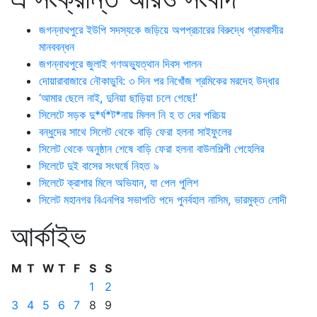
জগন্নাথপুরে ইউপি সদস্যকে জড়িয়ে অপপ্রচারের বিরুদ্ধে গ্রামবাসীর
মানববন্ধন
জগন্নাথপুরে জুলাই গণঅভ্যুত্থান দিবস পালন
দোয়ারাবাজারে নৌকাডুবি: ৩ দিন পর নিখোঁজ শ্রমিকের মরদেহ উদ্ধার
‘আমার ছেলে নাই, দুনিয়া ছাড়িয়া চলে গেছে!’
সিলেটে সড়ক দু*র্ঘ*ট*নায় মিলল নি হ ত দের পরিচয়
বন্ধুদের সাথে সিলেট থেকে বাড়ি ফেরা হলনা সাইফুলের
সিলেট থেকে অনুষ্ঠান শেষে বাড়ি ফেরা হলনা বাউলশিল্পী পেহেলির
সিলেটে দুই বাসের সংঘর্ষে নিহত ৯
সিলেটে ক্রাশার মিলে অভিযান, যা পেল পুলিশ
সিলেট মহানগর বিএনপির সভাপতি পদে পুনর্বহাল নাসিম, ভারমুক্ত লোদী
আর্কাইভ
M
T
W
T
F
S
S
1
2
3
4
5
6
7
8
9