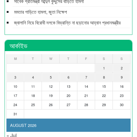
সাবেক প্রতিমন্ত্রী আব্দুল কুদ্দুসের বাড়িতে হামলা
মমতার গাড়িতে হামলা, জুতা নিক্ষেপ
জ্বালানি নিয়ে বিরোধী দলকে বিভ্রান্তি না ছড়ানোর আহ্বান প্রধানমন্ত্রীর
আর্কাইভ
M
T
W
T
F
S
S
1
2
3
4
5
6
7
8
9
10
11
12
13
14
15
16
17
18
19
20
21
22
23
24
25
26
27
28
29
30
31
AUGUST 2026
« Jul