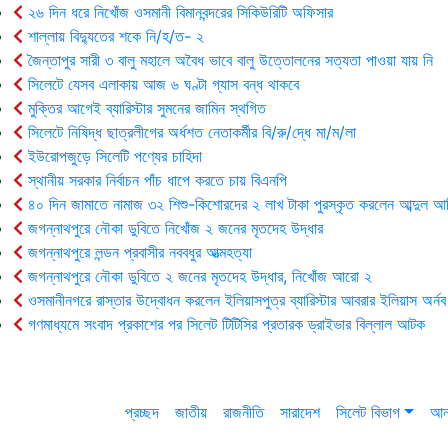
২৬ দিন ধরে নিখোঁজ ওসমানী বিমানবন্দরের সিকিউরিটি অফিসার
শাল্লায় বিদ্যুতের শকে নি/হ/ত- ২
জৈন্তাপুর সারী ৩ বালু মহালে অবৈধ ভাবে বালু উত্তোলনের সত্যতা পাওয়া যায় নি
সিলেটে যেসব এলাকায় আজ ৬ ঘণ্টা গ্যাস বন্ধ থাকবে
মুক্তির আগেই ব্যারিস্টার সুমনের জামিন স্থগিত
সিলেটে নিষিদ্ধ ছাত্রলীগের অর্ধশত নেতাকর্মীর বি/রু/দ্ধে মা/ম/লা
ইউরোপজুড়ে সিলেটি পণ্যের চাহিদা
স্থানীয় সরকার নির্বাচন পাঁচ ধাপে করতে চায় বিএনপি
৪০ দিন জামাতে নামাজ ৩২ শিশু-কিশোরদের ২ লাখ টাকা পুরস্কৃত করলেন আব্দুল আ
জগন্নাথপুরে নৌকা ডুবিতে নিখোঁজ ২ জনের মৃতদেহ উদ্ধার
জগন্নাথপুরে লন্ডন প্রবাসীর নববধুর আত্মহত্যা
জগন্নাথপুরে নৌকা ডুবিতে ২ জনের মৃতদেহ উদ্ধার, নিখোঁজ আরো ২
ওসমানীনগরে রাস্তার উদ্বোধন করলেন ইলিয়াসপুত্র ব্যারিস্টার আবরার ইলিয়াস অর্নব
গণমাধ্যমে সংবাদ প্রকাশের পর সিলেট টিটিসির প্রতারক ড্রাইভার বিল্লাল আটক
প্রচ্ছদ
জাতীয়
রাজনীতি
সারাদেশ
সিলেট বিভাগ
আন্