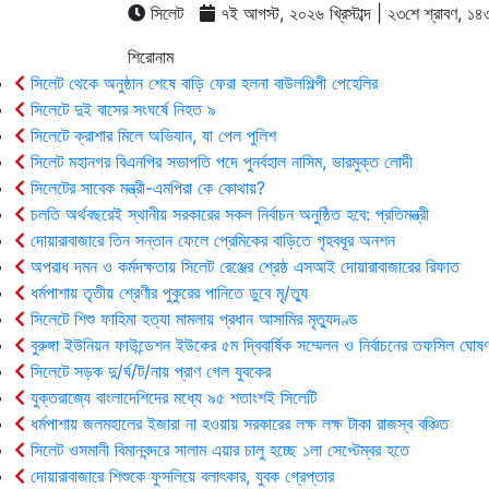
সিলেট
৭ই আগস্ট, ২০২৬ খ্রিস্টাব্দ | ২৩শে শ্রাবণ, ১৪৩৩ 
শিরোনাম
সিলেট থেকে অনুষ্ঠান শেষে বাড়ি ফেরা হলনা বাউলশিল্পী পেহেলির
সিলেটে দুই বাসের সংঘর্ষে নিহত ৯
সিলেটে ক্রাশার মিলে অভিযান, যা পেল পুলিশ
সিলেট মহানগর বিএনপির সভাপতি পদে পুনর্বহাল নাসিম, ভারমুক্ত লোদী
সিলেটের সাবেক মন্ত্রী-এমপিরা কে কোথায়?
চলতি অর্থবছরেই স্থানীয় সরকারের সকল নির্বাচন অনুষ্ঠিত হবে: প্রতিমন্ত্রী
দোয়ারাবাজারে তিন সন্তান ফেলে প্রেমিকের বাড়িতে গৃহবধূর অনশন
অপরাধ দমন ও কর্মদক্ষতায় সিলেট রেঞ্জের শ্রেষ্ঠ এসআই দোয়ারাবাজারের রিফাত
ধর্মপাশায় তৃতীয় শ্রেণীর পুকুরের পানিতে ডুবে মৃ/ত্যু
সিলেটে শিশু ফাহিমা হত্যা মামলায় প্রধান আসামির মৃত্যুদণ্ড
বুরুঙ্গা ইউনিয়ন ফাউন্ডেশন ইউকের ৫ম দ্বিবার্ষিক সম্মেলন ও নির্বাচনের তফসিল ঘোষণ
সিলেটে সড়ক দু/র্ঘ/ট/নায় প্রাণ গেল যুবকের
যুক্তরাজ্যে বাংলাদেশিদের মধ্যে ৯৫ শতাংশই সিলেটি
ধর্মপাশায় জলমহালের ইজারা না হওয়ায় সরকারের লক্ষ লক্ষ টাকা রাজস্ব বঞ্চিত
সিলেট ওসমানী বিমানবন্দরে সালাম এয়ার চালু হচ্ছে ১লা সেপ্টেম্বর হতে
দোয়ারাবাজারে শিশুকে ফুসলিয়ে বলাৎকার, যুবক গ্রেপ্তার