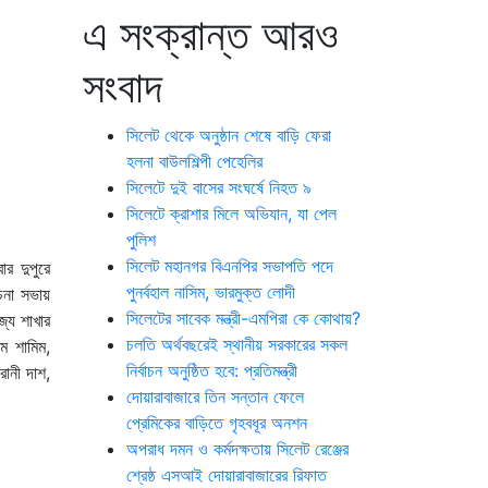
এ সংক্রান্ত আরও
সংবাদ
সিলেট থেকে অনুষ্ঠান শেষে বাড়ি ফেরা
হলনা বাউলশিল্পী পেহেলির
সিলেটে দুই বাসের সংঘর্ষে নিহত ৯
সিলেটে ক্রাশার মিলে অভিযান, যা পেল
পুলিশ
সিলেট মহানগর বিএনপির সভাপতি পদে
র দুপুরে
পুনর্বহাল নাসিম, ভারমুক্ত লোদী
চনা সভায়
সিলেটের সাবেক মন্ত্রী-এমপিরা কে কোথায়?
জ্য শাখার
চলতি অর্থবছরেই স্থানীয় সরকারের সকল
ম শামিম,
নির্বাচন অনুষ্ঠিত হবে: প্রতিমন্ত্রী
ানী দাশ,
দোয়ারাবাজারে তিন সন্তান ফেলে
প্রেমিকের বাড়িতে গৃহবধূর অনশন
অপরাধ দমন ও কর্মদক্ষতায় সিলেট রেঞ্জের
শ্রেষ্ঠ এসআই দোয়ারাবাজারের রিফাত