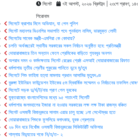
সিলেট
৭ই আগস্ট, ২০২৬ খ্রিস্টাব্দ | ২৩শে শ্রাবণ, ১৪৩৩ 
শিরোনাম
সিলেটে ক্রাশার মিলে অভিযান, যা পেল পুলিশ
সিলেট মহানগর বিএনপির সভাপতি পদে পুনর্বহাল নাসিম, ভারমুক্ত লোদী
সিলেটের সাবেক মন্ত্রী-এমপিরা কে কোথায়?
চলতি অর্থবছরেই স্থানীয় সরকারের সকল নির্বাচন অনুষ্ঠিত হবে: প্রতিমন্ত্রী
দোয়ারাবাজারে তিন সন্তান ফেলে প্রেমিকের বাড়িতে গৃহবধূর অনশন
অপরাধ দমন ও কর্মদক্ষতায় সিলেট রেঞ্জের শ্রেষ্ঠ এসআই দোয়ারাবাজারের রিফাত
ধর্মপাশায় তৃতীয় শ্রেণীর পুকুরের পানিতে ডুবে মৃ/ত্যু
সিলেটে শিশু ফাহিমা হত্যা মামলায় প্রধান আসামির মৃত্যুদণ্ড
বুরুঙ্গা ইউনিয়ন ফাউন্ডেশন ইউকের ৫ম দ্বিবার্ষিক সম্মেলন ও নির্বাচনের তফসিল ঘোষণ
সিলেটে সড়ক দু/র্ঘ/ট/নায় প্রাণ গেল যুবকের
যুক্তরাজ্যে বাংলাদেশিদের মধ্যে ৯৫ শতাংশই সিলেটি
ধর্মপাশায় জলমহালের ইজারা না হওয়ায় সরকারের লক্ষ লক্ষ টাকা রাজস্ব বঞ্চিত
সিলেট ওসমানী বিমানবন্দরে সালাম এয়ার চালু হচ্ছে ১লা সেপ্টেম্বর হতে
দোয়ারাবাজারে শিশুকে ফুসলিয়ে বলাৎকার, যুবক গ্রেপ্তার
২৬ দিন ধরে নিখোঁজ ওসমানী বিমানবন্দরের সিকিউরিটি অফিসার
শাল্লায় বিদ্যুতের শকে নি/হ/ত- ২