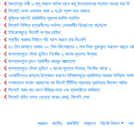
জৈন্তাপুর সারী ৩ বালু মহালে অবৈধ ভাবে বালু উত্তোলনের সত্যতা পাওয়া যায় নি
সিলেটে যেসব এলাকায় আজ ৬ ঘণ্টা গ্যাস বন্ধ থাকবে
মুক্তির আগেই ব্যারিস্টার সুমনের জামিন স্থগিত
সিলেটে নিষিদ্ধ ছাত্রলীগের অর্ধশত নেতাকর্মীর বি/রু/দ্ধে মা/ম/লা
ইউরোপজুড়ে সিলেটি পণ্যের চাহিদা
স্থানীয় সরকার নির্বাচন পাঁচ ধাপে করতে চায় বিএনপি
৪০ দিন জামাতে নামাজ ৩২ শিশু-কিশোরদের ২ লাখ টাকা পুরস্কৃত করলেন আব্দুল আ
জগন্নাথপুরে নৌকা ডুবিতে নিখোঁজ ২ জনের মৃতদেহ উদ্ধার
জগন্নাথপুরে লন্ডন প্রবাসীর নববধুর আত্মহত্যা
জগন্নাথপুরে নৌকা ডুবিতে ২ জনের মৃতদেহ উদ্ধার, নিখোঁজ আরো ২
ওসমানীনগরে রাস্তার উদ্বোধন করলেন ইলিয়াসপুত্র ব্যারিস্টার আবরার ইলিয়াস অর্নব
গণমাধ্যমে সংবাদ প্রকাশের পর সিলেট টিটিসির প্রতারক ড্রাইভার বিল্লাল আটক
সিলেটে গরুর পচা মাংস বিক্রির দায়ে এক ব্যবসায়ীকে জরিমানা
সিলেটে বর্ধিত নগরে বেড়েছে করের বোঝা, মিলেনি সেবা
প্রচ্ছদ
জাতীয়
রাজনীতি
সারাদেশ
সিলেট বিভাগ
আন্