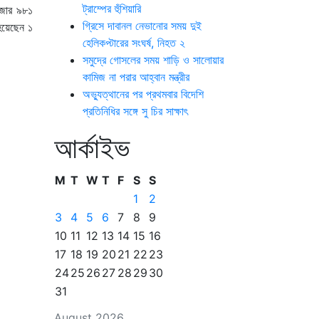
ট্রাম্পের হুঁশিয়ারি
াজার ৯৮১
গ্রিসে দাবানল নেভানোর সময় দুই
হয়েছেন ১
হেলিকপ্টারের সংঘর্ষ, নিহত ২
সমুদ্রে গোসলের সময় শাড়ি ও সালোয়ার
কামিজ না পরার আহ্বান মন্ত্রীর
অভ্যুত্থানের পর প্রথমবার বিদেশি
প্রতিনিধির সঙ্গে সু চির সাক্ষাৎ
আর্কাইভ
M
T
W
T
F
S
S
1
2
3
4
5
6
7
8
9
10
11
12
13
14
15
16
17
18
19
20
21
22
23
24
25
26
27
28
29
30
31
August 2026