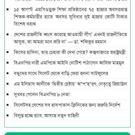
১৫ আগস্ট এমপিওভুক্ত শিক্ষা প্রতিষ্ঠানের ৭৫ হাজার অবসরপ্রাপ্ত
শিক্ষক-কর্মচারীর হাতে অবসর সুবিধার দুই হাজার কোটি টাকার
বিশেষ বরাদ্দ
দেশের রাজনীতি ধ্বংস করেছে আওয়ামী লীগ’ এখনই রাজনীতিতে
আসুক, তা আমরা মনে করি না’ — ডা. শফিকুর রহমান
কিসের হাসিনা, তার চেহারা কী দেখা গেছে? কক্সবাজারে স্বরাষ্ট্রমন্ত্রী
বিএনপির নারী এমপিকে আইনি নোটিশ পাঠালেন আসিফ মাহমুদ
বন্ধুদের সাথে সিলেট থেকে বাড়ি ফেরা হলনা সাইফুলের
এম ইলিয়াস আলীকে ‘দ্বিতীয় চেষ্টায়’ অ*প*হ*রণ, নেতৃত্বে জিয়াউল
সুখবর পেলেন বিএনপির ৬ নেতা
সিলেটসহ দেশের সব হাসপাতাল-ক্লিনিকের জন্য জরুরি নির্দেশ
বিলুপ্ত হচ্ছে র‍্যাব, আসছে নতুন বাহিনী