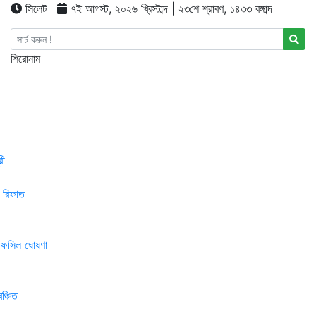
সিলেট
৭ই আগস্ট, ২০২৬ খ্রিস্টাব্দ | ২৩শে শ্রাবণ, ১৪৩৩ বঙ্গাব্দ
শিরোনাম
োষণা