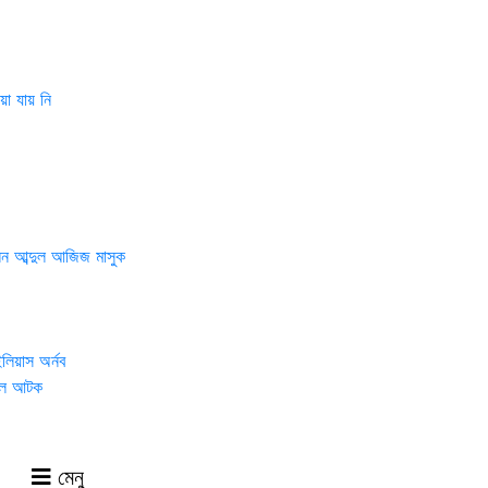
ি
ল আজিজ মাসুক
্নব
মেনু