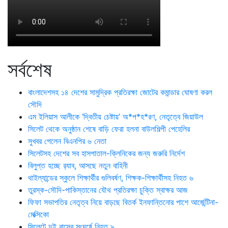
সর্বশেষ
বাংলাদেশসহ ১৪ দেশের সামুদ্রিক প্রতিরক্ষা জোটের কমান্ডার ঘোষণা করল
সৌদি
এম ইলিয়াস আলীকে ‘দ্বিতীয় চেষ্টায়’ অ*প*হ*রণ, নেতৃত্বে জিয়াউল
সিলেট থেকে অনুষ্ঠান শেষে বাড়ি ফেরা হলনা বাউলশিল্পী পেহেলির
সুখবর পেলেন বিএনপির ৬ নেতা
সিলেটসহ দেশের সব হাসপাতাল-ক্লিনিকের জন্য জরুরি নির্দেশ
বিলুপ্ত হচ্ছে র‍্যাব, আসছে নতুন বাহিনী
থাইল্যান্ডের স্কুলে শিক্ষার্থীর গুলিবর্ষণ, শিক্ষক-শিক্ষার্থীসহ নিহত ৬
তুরস্ক-সৌদি-পাকিস্তানের যৌথ প্রতিরক্ষা চুক্তি স্বাক্ষর আজ
ফিফা সভাপতির নেতৃত্ব নিয়ে বাড়ছে বিতর্ক ইনফান্তিনোর পাশে আর্জেন্টিনা-
মেক্সিকো
সিলেটে দুই বাসের সংঘর্ষে নিহত ৯