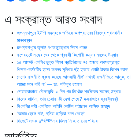
এ সংক্রান্ত আরও সংবাদ
জগন্নাথপুরে ইউপি সদস্যকে জড়িয়ে অপপ্রচারের বিরুদ্ধে গ্রামবাসীর
মানববন্ধন
জগন্নাথপুরে জুলাই গণঅভ্যুত্থান দিবস পালন
বাগেরহাটে মাছের ঘের থেকে প্রবাসী কিশোরী কন্যার মরদেহ উদ্ধার
১৫ আগস্ট এমপিওভুক্ত শিক্ষা প্রতিষ্ঠানের ৭৫ হাজার অবসরপ্রাপ্ত
শিক্ষক-কর্মচারীর হাতে অবসর সুবিধার দুই হাজার কোটি টাকার বিশেষ বরাদ্দ
দেশের রাজনীতি ধ্বংস করেছে আওয়ামী লীগ’ এখনই রাজনীতিতে আসুক, তা
আমরা মনে করি না’ — ডা. শফিকুর রহমান
দোয়ারাবাজারে নৌকাডুবি: ৩ দিন পর নিখোঁজ শ্রমিকের মরদেহ উদ্ধার
কিসের হাসিনা, তার চেহারা কী দেখা গেছে? কক্সবাজারে স্বরাষ্ট্রমন্ত্রী
বিএনপির নারী এমপিকে আইনি নোটিশ পাঠালেন আসিফ মাহমুদ
‘আমার ছেলে নাই, দুনিয়া ছাড়িয়া চলে গেছে!’
সিলেটে সড়ক দু*র্ঘ*ট*নায় মিলল নি হ ত দের পরিচয়
আর্কাইভ