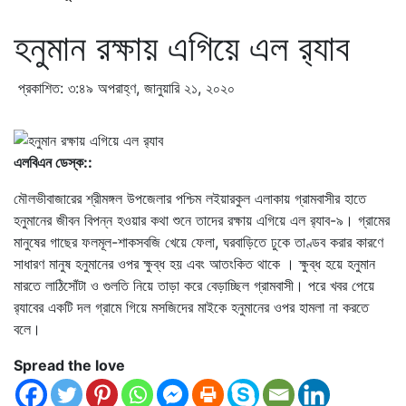
হনুমান রক্ষায় এগিয়ে এল র‍্যাব
প্রকাশিত: ৩:৪৯ অপরাহ্ণ, জানুয়ারি ২১, ২০২০
এলবিএন ডেস্ক::
মৌলভীবাজারের শ্রীমঙ্গল উপজেলার পশ্চিম লইয়ারকুল এলাকায় গ্রামবাসীর হাতে
হনুমানের জীবন বিপন্ন হওয়ার কথা শুনে তাদের রক্ষায় এগিয়ে এল র‍্যাব-৯। গ্রামের
মানুষের গাছের ফলমূল-শাকসবজি খেয়ে ফেলা, ঘরবাড়িতে ঢুকে তাণ্ডব করার কারণে
সাধারণ মানুষ হনুমানের ওপর ক্ষুব্ধ হয় এবং আতংকিত থাকে । ক্ষুব্ধ হয়ে হনুমান
মারতে লাঠিসোঁটা ও গুলতি নিয়ে তাড়া করে বেড়াচ্ছিল গ্রামবাসী। পরে খবর পেয়ে
র‍্যাবের একটি দল গ্রামে গিয়ে মসজিদের মাইকে হনুমানের ওপর হামলা না করতে
বলে।
Spread the love