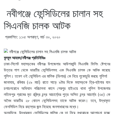
নবীগঞ্জে ফেন্সিডিলের চালান সহ
সিএনজি চালক আটক
প্রকাশিত: ১:০৫ অপরাহ্ণ, মার্চ ৩০, ২০২০
বুলবুল আহমদ/নবীগঞ্জ প্রতিনিধিঃঃ
ঢাকা-সিলেট মহাসড়কের নবীগঞ্জ উপজেলার আউশকান্দি সিএনজি ফিলিং ষ্টেশনের
উত্তর পাশ থেকে ভারতীয় ফেন্সিডিলসহ এক সিএনজি চালক কে আটক করেছে
পুলিশ। তবেশ ওই ফেন্সিডিল এর মালিক (ডিলার) কে নিয়ে লুকোচুরি করছে পুলিশ!
জানাযায়, রবিবার (২৯ মার্চ) রাতে সাড়ে ৯টার দিকে মহাসড়কে ত্রি-হুইলার যান
চলাচলরোধে অভিযান পরিচালনা কালে শেরপুর হাইওয়ে থানা পুলিশ উপজেলার
লতিফপুর গ্রামের মৃত রবিন্দ্র চন্দ্র আচার্য্যের পুত্র অসিত চন্দ্র আচার্য্য (৩৫) কে
অবৈধ ভারতীয় ২৮ বোতল ফেন্সিডিলসহ তাকে আটক করেন। তবে, উদ্ধাকৃত
ফেনসিডিল নিয়ে রহস্যের জন্ম নিয়েছে জনসাধারনের মধ্যে।
অন্যদিকে, উদ্ধারকৃত ফেন্সিডিলের মালিক কে তা নিয়ে মুখরোচক আলোচনা হচ্ছে