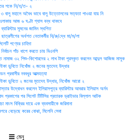
ুতের শকে নি/হ/ত- ২
ী ৩ বালু মহালে অবৈধ ভাবে বালু উত্তোলনের সত্যতা পাওয়া যায় নি
লাকায় আজ ৬ ঘণ্টা গ্যাস বন্ধ থাকবে
্যারিস্টার সুমনের জামিন স্থগিত
 ছাত্রলীগের অর্ধশত নেতাকর্মীর বি/রু/দ্ধে মা/ম/লা
েটি পণ্যের চাহিদা
নির্বাচন পাঁচ ধাপে করতে চায় বিএনপি
 নামাজ ৩২ শিশু-কিশোরদের ২ লাখ টাকা পুরস্কৃত করলেন আব্দুল আজিজ মাসুক
ৌকা ডুবিতে নিখোঁজ ২ জনের মৃতদেহ উদ্ধার
্ডন প্রবাসীর নববধুর আত্মহত্যা
ৌকা ডুবিতে ২ জনের মৃতদেহ উদ্ধার, নিখোঁজ আরো ২
্তার উদ্বোধন করলেন ইলিয়াসপুত্র ব্যারিস্টার আবরার ইলিয়াস অর্নব
াদ প্রকাশের পর সিলেট টিটিসির প্রতারক ড্রাইভার বিল্লাল আটক
া মাংস বিক্রির দায়ে এক ব্যবসায়ীকে জরিমানা
 নগরে বেড়েছে করের বোঝা, মিলেনি সেবা
মেনু