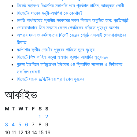
সিলেট মহানগর বিএনপির সভাপতি পদে পুনর্বহাল নাসিম, ভারমুক্ত লোদী
সিলেটের সাবেক মন্ত্রী-এমপিরা কে কোথায়?
চলতি অর্থবছরেই স্থানীয় সরকারের সকল নির্বাচন অনুষ্ঠিত হবে: প্রতিমন্ত্রী
দোয়ারাবাজারে তিন সন্তান ফেলে প্রেমিকের বাড়িতে গৃহবধূর অনশন
অপরাধ দমন ও কর্মদক্ষতায় সিলেট রেঞ্জের শ্রেষ্ঠ এসআই দোয়ারাবাজারের
রিফাত
ধর্মপাশায় তৃতীয় শ্রেণীর পুকুরের পানিতে ডুবে মৃ/ত্যু
সিলেটে শিশু ফাহিমা হত্যা মামলায় প্রধান আসামির মৃত্যুদণ্ড
বুরুঙ্গা ইউনিয়ন ফাউন্ডেশন ইউকের ৫ম দ্বিবার্ষিক সম্মেলন ও নির্বাচনের
তফসিল ঘোষণা
সিলেটে সড়ক দু/র্ঘ/ট/নায় প্রাণ গেল যুবকের
আর্কাইভ
M
T
W
T
F
S
S
1
2
3
4
5
6
7
8
9
10
11
12
13
14
15
16