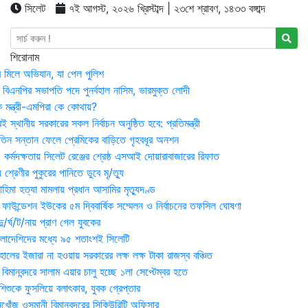
সিলেট
৭ই আগস্ট, ২০২৬ খ্রিস্টাব্দ | ২৩শে শ্রাবণ, ১৪৩৩ বঙ্গাব্দ
শিরোনাম
র মিলে অভিযান, যা পেল পুলিশ
বিএনপির সভাপতি পদে পুনর্বহাল নাসিম, ভারমুক্ত লোদী
 মন্ত্রী-এমপিরা কে কোথায়?
 স্থানীয় সরকারের সকল নির্বাচন অনুষ্ঠিত হবে: প্রতিমন্ত্রী
তিন সন্তান ফেলে প্রেমিকের বাড়িতে গৃহবধূর অনশন
্মদক্ষতায় সিলেট রেঞ্জের শ্রেষ্ঠ এসআই দোয়ারাবাজারের রিফাত
 শ্রেণীর পুকুরের পানিতে ডুবে মৃ/ত্যু
হিমা হত্যা মামলায় প্রধান আসামির মৃত্যুদণ্ড
়ন ফাউন্ডেশন ইউকের ৫ম দ্বিবার্ষিক সম্মেলন ও নির্বাচনের তফসিল ঘোষণা
র্ঘ/ট/নায় প্রাণ গেল যুবকের
াংলাদেশিদের মধ্যে ৯৫ শতাংশই সিলেটি
ালের ইজারা না হওয়ায় সরকারের লক্ষ লক্ষ টাকা রাজস্ব বঞ্চিত
িমানবন্দরে সালাম এয়ার চালু হচ্ছে ১লা সেপ্টেম্বর হতে
িশুকে ফুসলিয়ে বলাৎকার, যুবক গ্রেপ্তার
খোঁজ ওসমানী বিমানবন্দরের সিকিউরিটি অফিসার