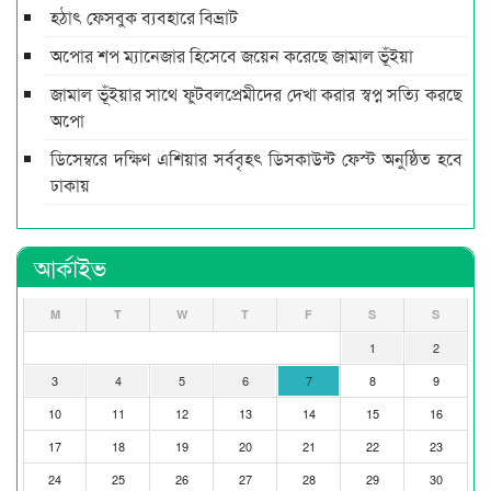
হঠাৎ ফেসবুক ব্যবহারে বিভ্রাট
অপোর শপ ম্যানেজার হিসেবে জয়েন করেছে জামাল ভূঁইয়া
জামাল ভূঁইয়ার সাথে ফুটবলপ্রেমীদের দেখা করার স্বপ্ন সত্যি করছে
অপো
ডিসেম্বরে দক্ষিণ এশিয়ার সর্ববৃহৎ ডিসকাউন্ট ফেস্ট অনুষ্ঠিত হবে
ঢাকায়
আর্কাইভ
M
T
W
T
F
S
S
1
2
3
4
5
6
7
8
9
10
11
12
13
14
15
16
17
18
19
20
21
22
23
24
25
26
27
28
29
30