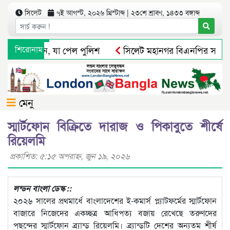
সিলেট
৭ই আগস্ট, ২০২৬ খ্রিস্টাব্দ | ২৩শে শ্রাবণ, ১৪৩৩ বঙ্গাব্দ
 মিলে অভিযান, যা পেল পুলিশ
শিরোনাম
সিলেট মহানগর বিএনপির সভাপতি প
তার উদ্বোধন করলেন ইলিয়াসপুত্র ব্যারিস্টার আবরার ইলিয়াস অর্নব
মেনু
স্মার্টফোন বিক্রিতে দারাজ ও পিকাবুতে শীর্ষে
রিয়েলমি
প্রকাশিত: ৫:১৫ অপরাহ্ণ, জুন ১৯, ২০২৬
লন্ডন বাংলা ডেস্ক ::
২০২৬ সালের প্রথমার্ধে বাংলাদেশের ই-কমার্স প্ল্যাটফর্মের স্মার্টফোন
বাজারে নিজেদের একচ্ছত্র আধিপত্য বজায় রেখেছে তরুণদের
পছন্দের স্মার্টফোন ব্র্যান্ড রিয়েলমি। ব্র্যান্ডটি দেশের অন্যতম শীর্ষ