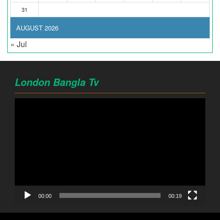
31
AUGUST 2026
« Jul
London Bangla Tv
Video
Player
00:00
00:19