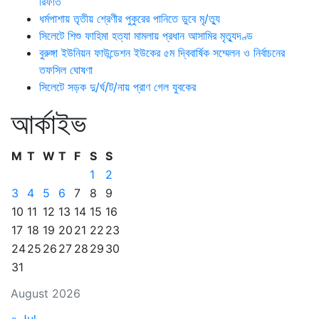
রিফাত
ধর্মপাশায় তৃতীয় শ্রেণীর পুকুরের পানিতে ডুবে মৃ/ত্যু
সিলেটে শিশু ফাহিমা হত্যা মামলায় প্রধান আসামির মৃত্যুদণ্ড
বুরুঙ্গা ইউনিয়ন ফাউন্ডেশন ইউকের ৫ম দ্বিবার্ষিক সম্মেলন ও নির্বাচনের
তফসিল ঘোষণা
সিলেটে সড়ক দু/র্ঘ/ট/নায় প্রাণ গেল যুবকের
আর্কাইভ
M
T
W
T
F
S
S
1
2
3
4
5
6
7
8
9
10
11
12
13
14
15
16
17
18
19
20
21
22
23
24
25
26
27
28
29
30
31
August 2026
« Jul