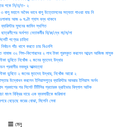
ুতের শকে নি/হ/ত- ২
ী ৩ বালু মহালে অবৈধ ভাবে বালু উত্তোলনের সত্যতা পাওয়া যায় নি
লাকায় আজ ৬ ঘণ্টা গ্যাস বন্ধ থাকবে
্যারিস্টার সুমনের জামিন স্থগিত
 ছাত্রলীগের অর্ধশত নেতাকর্মীর বি/রু/দ্ধে মা/ম/লা
েটি পণ্যের চাহিদা
নির্বাচন পাঁচ ধাপে করতে চায় বিএনপি
 নামাজ ৩২ শিশু-কিশোরদের ২ লাখ টাকা পুরস্কৃত করলেন আব্দুল আজিজ মাসুক
ৌকা ডুবিতে নিখোঁজ ২ জনের মৃতদেহ উদ্ধার
্ডন প্রবাসীর নববধুর আত্মহত্যা
ৌকা ডুবিতে ২ জনের মৃতদেহ উদ্ধার, নিখোঁজ আরো ২
্তার উদ্বোধন করলেন ইলিয়াসপুত্র ব্যারিস্টার আবরার ইলিয়াস অর্নব
াদ প্রকাশের পর সিলেট টিটিসির প্রতারক ড্রাইভার বিল্লাল আটক
া মাংস বিক্রির দায়ে এক ব্যবসায়ীকে জরিমানা
 নগরে বেড়েছে করের বোঝা, মিলেনি সেবা
মেনু