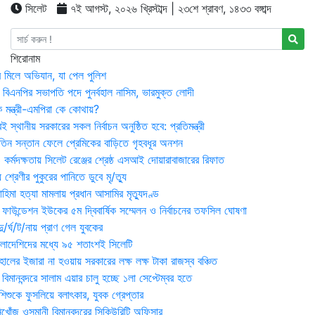
সিলেট
৭ই আগস্ট, ২০২৬ খ্রিস্টাব্দ | ২৩শে শ্রাবণ, ১৪৩৩ বঙ্গাব্দ
শিরোনাম
র মিলে অভিযান, যা পেল পুলিশ
বিএনপির সভাপতি পদে পুনর্বহাল নাসিম, ভারমুক্ত লোদী
 মন্ত্রী-এমপিরা কে কোথায়?
 স্থানীয় সরকারের সকল নির্বাচন অনুষ্ঠিত হবে: প্রতিমন্ত্রী
তিন সন্তান ফেলে প্রেমিকের বাড়িতে গৃহবধূর অনশন
্মদক্ষতায় সিলেট রেঞ্জের শ্রেষ্ঠ এসআই দোয়ারাবাজারের রিফাত
 শ্রেণীর পুকুরের পানিতে ডুবে মৃ/ত্যু
হিমা হত্যা মামলায় প্রধান আসামির মৃত্যুদণ্ড
়ন ফাউন্ডেশন ইউকের ৫ম দ্বিবার্ষিক সম্মেলন ও নির্বাচনের তফসিল ঘোষণা
র্ঘ/ট/নায় প্রাণ গেল যুবকের
াংলাদেশিদের মধ্যে ৯৫ শতাংশই সিলেটি
ালের ইজারা না হওয়ায় সরকারের লক্ষ লক্ষ টাকা রাজস্ব বঞ্চিত
িমানবন্দরে সালাম এয়ার চালু হচ্ছে ১লা সেপ্টেম্বর হতে
িশুকে ফুসলিয়ে বলাৎকার, যুবক গ্রেপ্তার
খোঁজ ওসমানী বিমানবন্দরের সিকিউরিটি অফিসার