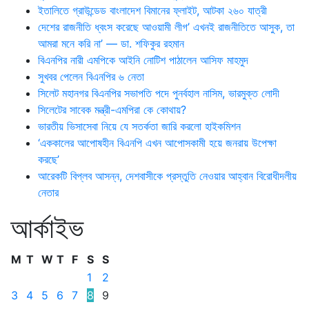
ইতালিতে গ্রাউন্ডেড বাংলাদেশ বিমানের ফ্লাইট, আটকা ২৬০ যাত্রী
দেশের রাজনীতি ধ্বংস করেছে আওয়ামী লীগ’ এখনই রাজনীতিতে আসুক, তা
আমরা মনে করি না’ — ডা. শফিকুর রহমান
বিএনপির নারী এমপিকে আইনি নোটিশ পাঠালেন আসিফ মাহমুদ
সুখবর পেলেন বিএনপির ৬ নেতা
সিলেট মহানগর বিএনপির সভাপতি পদে পুনর্বহাল নাসিম, ভারমুক্ত লোদী
সিলেটের সাবেক মন্ত্রী-এমপিরা কে কোথায়?
ভারতীয় ভিসাসেবা নিয়ে যে সতর্কতা জারি করলো হাইকমিশন
‘এককালের আপোষহীন বিএনপি এখন আপোসকামী হয়ে জনরায় উপেক্ষা
করছে’
আরেকটি বিপ্লব আসন্ন, দেশবাসীকে প্রস্তুতি নেওয়ার আহ্বান বিরোধীদলীয়
নেতার
আর্কাইভ
M
T
W
T
F
S
S
1
2
3
4
5
6
7
8
9