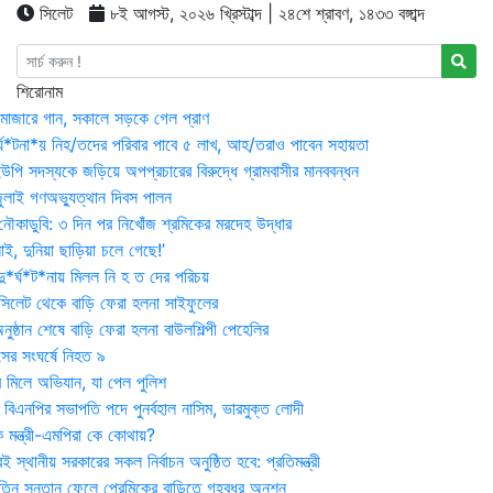
সিলেট
৮ই আগস্ট, ২০২৬ খ্রিস্টাব্দ | ২৪শে শ্রাবণ, ১৪৩৩ বঙ্গাব্দ
শিরোনাম
মাজারে গান, সকালে সড়কে গেল প্রাণ
র্ঘ*টনা*য় নিহ/তদের পরিবার পাবে ৫ লাখ, আহ/তরাও পাবেন সহায়তা
উপি সদস্যকে জড়িয়ে অপপ্রচারের বিরুদ্ধে গ্রামবাসীর মানববন্ধন
ুলাই গণঅভ্যুত্থান দিবস পালন
নৌকাডুবি: ৩ দিন পর নিখোঁজ শ্রমিকের মরদেহ উদ্ধার
ই, দুনিয়া ছাড়িয়া চলে গেছে!’
*র্ঘ*ট*নায় মিলল নি হ ত দের পরিচয়
 সিলেট থেকে বাড়ি ফেরা হলনা সাইফুলের
ষ্ঠান শেষে বাড়ি ফেরা হলনা বাউলশিল্পী পেহেলির
সের সংঘর্ষে নিহত ৯
র মিলে অভিযান, যা পেল পুলিশ
বিএনপির সভাপতি পদে পুনর্বহাল নাসিম, ভারমুক্ত লোদী
 মন্ত্রী-এমপিরা কে কোথায়?
 স্থানীয় সরকারের সকল নির্বাচন অনুষ্ঠিত হবে: প্রতিমন্ত্রী
তিন সন্তান ফেলে প্রেমিকের বাড়িতে গৃহবধূর অনশন