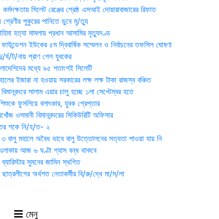
্মদক্ষতায় সিলেট রেঞ্জের শ্রেষ্ঠ এসআই দোয়ারাবাজারের রিফাত
 শ্রেণীর পুকুরের পানিতে ডুবে মৃ/ত্যু
হিমা হত্যা মামলায় প্রধান আসামির মৃত্যুদণ্ড
়ন ফাউন্ডেশন ইউকের ৫ম দ্বিবার্ষিক সম্মেলন ও নির্বাচনের তফসিল ঘোষণা
র্ঘ/ট/নায় প্রাণ গেল যুবকের
াংলাদেশিদের মধ্যে ৯৫ শতাংশই সিলেটি
ালের ইজারা না হওয়ায় সরকারের লক্ষ লক্ষ টাকা রাজস্ব বঞ্চিত
িমানবন্দরে সালাম এয়ার চালু হচ্ছে ১লা সেপ্টেম্বর হতে
িশুকে ফুসলিয়ে বলাৎকার, যুবক গ্রেপ্তার
খোঁজ ওসমানী বিমানবন্দরের সিকিউরিটি অফিসার
ুতের শকে নি/হ/ত- ২
ী ৩ বালু মহালে অবৈধ ভাবে বালু উত্তোলনের সত্যতা পাওয়া যায় নি
লাকায় আজ ৬ ঘণ্টা গ্যাস বন্ধ থাকবে
্যারিস্টার সুমনের জামিন স্থগিত
 ছাত্রলীগের অর্ধশত নেতাকর্মীর বি/রু/দ্ধে মা/ম/লা
মেনু