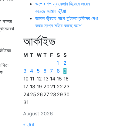
অপোর শপ ম্যানেজার হিসেবে জয়েন
করেছে জামাল ভূঁইয়া
জামাল ভূঁইয়ার সাথে ফুটবলপ্রেমীদের দেখা
ক দক্ষতা
করার স্বপ্ন সত্যি করছে অপো
বাসেডররা
আর্কাইভ
বিউটরের
M
T
W
T
F
S
S
1
2
োগিতা
3
4
5
6
7
8
9
চক
10
11
12
13
14
15
16
17
18
19
20
21
22
23
24
25
26
27
28
29
30
31
August 2026
« Jul