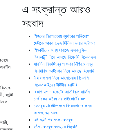
এ সংক্রান্ত আরও
সংবাদ
শিশুদের নিরাপত্তায় ব্যর্থতার অভিযোগ
মেটাকে আরও ৫৬৭ মিলিয়ন ডলার জরিমানা
শিক্ষার্থীদের জন্য দারাজে এক্সক্লুসিভ
ডিসকাউন্ট নিয়ে আসছে রিয়েলমি সি১০০এক্স
 করেছে
সারাদিন নিরবচ্ছিন্ন পাওয়ার নিশ্চিতে নতুন
সৃজনশীল
সি-সিরিজ স্মার্টফোন নিয়ে আসছে রিয়েলমি
দীর্ঘ সক্ষমতা নিয়ে আলোচনায় রিয়েলমি
সি১০০আইয়ের টাইটান ব্যাটারি
শক্তিকে
বিকাশ-নগদ-রকেটের অতিরিক্ত সার্ভিস
কন্টেন্ট
চার্জ কেন অবৈধ নয় হাইকোর্টের রুল
 আনতে
ফেসবুক মার্কেটপ্লেসে বিক্রেতাদের জন্য
আসছে বড় চমক
দুই ঘণ্টা পর সচল ফেসবুক
্মানী,
হঠাৎ ফেসবুক ব্যবহারে বিভ্রাট
প্রফেশনাল