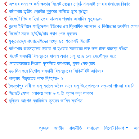
অপরাধ দমন ও কর্মদক্ষতায় সিলেট রেঞ্জের শ্রেষ্ঠ এসআই দোয়ারাবাজারের রিফাত
ধর্মপাশায় তৃতীয় শ্রেণীর পুকুরের পানিতে ডুবে মৃ/ত্যু
সিলেটে শিশু ফাহিমা হত্যা মামলায় প্রধান আসামির মৃত্যুদণ্ড
বুরুঙ্গা ইউনিয়ন ফাউন্ডেশন ইউকের ৫ম দ্বিবার্ষিক সম্মেলন ও নির্বাচনের তফসিল ঘোষণ
সিলেটে সড়ক দু/র্ঘ/ট/নায় প্রাণ গেল যুবকের
যুক্তরাজ্যে বাংলাদেশিদের মধ্যে ৯৫ শতাংশই সিলেটি
ধর্মপাশায় জলমহালের ইজারা না হওয়ায় সরকারের লক্ষ লক্ষ টাকা রাজস্ব বঞ্চিত
সিলেট ওসমানী বিমানবন্দরে সালাম এয়ার চালু হচ্ছে ১লা সেপ্টেম্বর হতে
দোয়ারাবাজারে শিশুকে ফুসলিয়ে বলাৎকার, যুবক গ্রেপ্তার
২৬ দিন ধরে নিখোঁজ ওসমানী বিমানবন্দরের সিকিউরিটি অফিসার
শাল্লায় বিদ্যুতের শকে নি/হ/ত- ২
জৈন্তাপুর সারী ৩ বালু মহালে অবৈধ ভাবে বালু উত্তোলনের সত্যতা পাওয়া যায় নি
সিলেটে যেসব এলাকায় আজ ৬ ঘণ্টা গ্যাস বন্ধ থাকবে
মুক্তির আগেই ব্যারিস্টার সুমনের জামিন স্থগিত
প্রচ্ছদ
জাতীয়
রাজনীতি
সারাদেশ
সিলেট বিভাগ
আন্