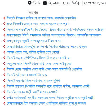
সিলেট
৯ই আগস্ট, ২০২৬ খ্রিস্টাব্দ | ২৫শে শ্রাবণ, ১৪৩৩ 
শিরোনাম
সিলেটে নিয়ন্ত্রণ হারিয়ে চা বাগানে ট্রাক, যানজটে ভোগান্তি
রাতে সিলেটের মাজারে গান, সকালে সড়কে গেল প্রাণ
সিলেটে বাস দুর্ঘ*টনা*য় নিহ/তদের পরিবার পাবে ৫ লাখ, আহ/তরাও পাবেন সহায়তা
জগন্নাথপুরে ইউপি সদস্যকে জড়িয়ে অপপ্রচারের বিরুদ্ধে গ্রামবাসীর মানববন্ধন
জগন্নাথপুরে জুলাই গণঅভ্যুত্থান দিবস পালন
দোয়ারাবাজারে নৌকাডুবি: ৩ দিন পর নিখোঁজ শ্রমিকের মরদেহ উদ্ধার
‘আমার ছেলে নাই, দুনিয়া ছাড়িয়া চলে গেছে!’
সিলেটে সড়ক দু*র্ঘ*ট*নায় মিলল নি হ ত দের পরিচয়
বন্ধুদের সাথে সিলেট থেকে বাড়ি ফেরা হলনা সাইফুলের
সিলেট থেকে অনুষ্ঠান শেষে বাড়ি ফেরা হলনা বাউলশিল্পী পেহেলির
সিলেটে দুই বাসের সংঘর্ষে নিহত ৯
সিলেটে ক্রাশার মিলে অভিযান, যা পেল পুলিশ
সিলেট মহানগর বিএনপির সভাপতি পদে পুনর্বহাল নাসিম, ভারমুক্ত লোদী
সিলেটের সাবেক মন্ত্রী-এমপিরা কে কোথায়?
চলতি অর্থবছরেই স্থানীয় সরকারের সকল নির্বাচন অনুষ্ঠিত হবে: প্রতিমন্ত্রী
দোয়ারাবাজারে তিন সন্তান ফেলে প্রেমিকের বাড়িতে গৃহবধূর অনশন