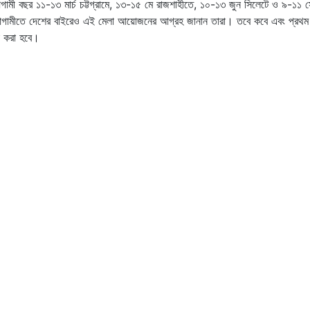
মী বছর ১১-১৩ মার্চ চট্টগ্রামে, ১৩-১৫ মে রাজশাহীতে, ১০-১৩ জুন সিলেটে ও ৯-১১ সে
াথে, আগামীতে দেশের বাইরেও এই মেলা আয়োজনের আগ্রহ জানান তারা। তবে কবে এবং প্রথ
ণা করা হবে।