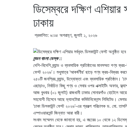
ডিসেম্বরে দক্ষিণ এশিয়ার স
ঢাকায়
প্রকাশিত: ৬:৩৫ অপরাহ্ণ, জুলাই ১, ২০২৬
লন্ডন বাংলা ডেস্ক ::
দেশি-বিদেশি ব্র্যান্ড ও ব্যবসায়িক প্রতিষ্ঠানের মানসম্মত পণ্য ক্রয়
ফেস্ট ২০২৬’। শুধুমাত্র ‘আকর্ষণীয়’ ছাড়ে পণ্য ক্রয়-বিক্রয়
২৫০টি জনপ্রিয় ব্র্যান্ড, উদ্যোক্তা এবং ব্যবসায়িক প্রতিষ্ঠান
এছাড়াও, নির্বাচিত কিছু পণ্য ও সেবার ওপর এক্সাইটিং অফার, ফ্ল
আজ বুধবার (০১ জুলাই) রাজধানী ঢাকার সোনারগাঁও হোটেলে আ
সহযোগী হিসেবে আছে ভ্যানটোরা কমিউনিকেশন্স লিমিটেড। মেলার 
‘ঢাকা ডিসকাউন্ট ফেস্ট ২০২৬’-এর প্রকল্প পরিচালক ড. মো. 
এম্পাওয়ারমেন্ট জিন্নাত আরা বারী।
সংবাদ সম্মেলন থেকে জানানো হয়, এ বছরের ১০ থেকে ১২ ডিসেম্বর
কেন্দ্রে অনুষ্ঠিত হবে। মেলায় ভারত, পাকিস্তান, আফগানিস্তান, 