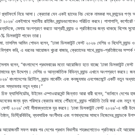
প্ল্যাটফর্মে নিয়ে আসা। ক্রেতারা যেন একই ছাদের নিচ থেকে নামকরা সব ব্র্যান্ডের পণ্য 
্ট ২০২৬’ একইসাথে স্থানীয় রাইজিং ব্র্যান্ডগুলোকেও পরিচিত করবে। পাশাপাশি, কর্পোরেট প্
্যদিকে, মেলায় অংশগ্রহণ করতে আগ্রহী ব্র্যান্ড ও প্রতিষ্ঠানের জন্য থাকছে বিশেষ সুয
 ৫০% ডিসকাউন্ট পাবেন তারা।
মো. তাসলিম আমিন শোভন বলেন, “ঢাকা ডিসকাউন্ট ফেস্ট ২০২৬ দেশিয় ও বিদেশি ব্র্যান্ড ও
শ্বাস করি, এ ধরনের আয়োজন খুচরা বাজার, ক্রেতাদের সাথে ব্র্যান্ড-প্রতিষ্ঠানের সম্পর্ক ব
সলাম বলেন, “বাংলাদেশে প্রথমবারের মতো আয়োজিত হতে যাচ্ছে ‘ঢাকা ডিসকাউন্ট ফেস্
দের মূল উদ্দেশ্য। দেশিয় ও আন্তর্জাতিক বিভিন্ন ব্র্যান্ড এখানে অংশগ্রহণ করবে। জন
২৬’ বাংলাদেশের রিটেইল, ব্র্যান্ড মার্কেটিং এবং কনজ্যুমার এনগেজমেন্টে একটি নতুন অধ্যায
 এবং সম্ভাবনার নতুন দ্বার।”
চিফ ফ্যাসিলিয়েটর, উইমেন এম্পাওয়ারমেন্ট জিন্নাত আরা বারী বলেন, “বর্তমানে দেশের হা
কের জন্য বৃহৎ পরিসরে ক্রেতার কাছে পৌঁছানো, ব্র্যান্ড পরিচিতি তৈরি করা এবং নতুন ব্
্ট ফেস্ট ২০২৬’ সেই সীমাবদ্ধতাকে দূর করবে। ‘ঢাকা ডিসকাউন্ট ফেস্ট ২০২৬’-এ নারী উদ্
তিষ্ঠান, ডিস্ট্রিবিউটর, ব্যবসায়িক অংশীদার এবং গণমাধ্যমের সামনে নিজেদের ব্র্যান্ডকে উপ
ঢাকার আয়োজনটি সফল করার পর দেশের প্রধান বিভাগীয় শহরগুলোতেও প্রতিবছর এই আয়োজ