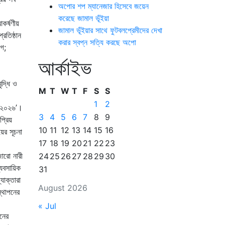
অপোর শপ ম্যানেজার হিসেবে জয়েন
করেছে জামাল ভূঁইয়া
আকর্ষণীয়
জামাল ভূঁইয়ার সাথে ফুটবলপ্রেমীদের দেখা
রতিষ্ঠান
করার স্বপ্ন সত্যি করছে অপো
োগ;
আর্কাইভ
ৃদ্ধি ও
M
T
W
T
F
S
S
1
2
ট ২০২৬’।
3
4
5
6
7
8
9
প্রিয়
10
11
12
13
14
15
16
়ের সূচনা
17
18
19
20
21
22
23
জারো নারী
24
25
26
27
28
29
30
যবসায়িক
31
যোক্তারা
August 2026
স্থাপনের
« Jul
নের