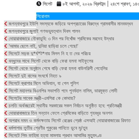
সিলেট
৮ই আগস্ট, ২০২৬ খ্রিস্টাব্দ | ২৪শে শ্রাবণ, ১৪৩৩ 
শিরোনাম
জগন্নাথপুরে ইউপি সদস্যকে জড়িয়ে অপপ্রচারের বিরুদ্ধে গ্রামবাসীর মানববন্ধন
জগন্নাথপুরে জুলাই গণঅভ্যুত্থান দিবস পালন
দোয়ারাবাজারে নৌকাডুবি: ৩ দিন পর নিখোঁজ শ্রমিকের মরদেহ উদ্ধার
‘আমার ছেলে নাই, দুনিয়া ছাড়িয়া চলে গেছে!’
সিলেটে সড়ক দু*র্ঘ*ট*নায় মিলল নি হ ত দের পরিচয়
বন্ধুদের সাথে সিলেট থেকে বাড়ি ফেরা হলনা সাইফুলের
সিলেট থেকে অনুষ্ঠান শেষে বাড়ি ফেরা হলনা বাউলশিল্পী পেহেলির
সিলেটে দুই বাসের সংঘর্ষে নিহত ৯
সিলেটে ক্রাশার মিলে অভিযান, যা পেল পুলিশ
সিলেট মহানগর বিএনপির সভাপতি পদে পুনর্বহাল নাসিম, ভারমুক্ত লোদী
সিলেটের সাবেক মন্ত্রী-এমপিরা কে কোথায়?
চলতি অর্থবছরেই স্থানীয় সরকারের সকল নির্বাচন অনুষ্ঠিত হবে: প্রতিমন্ত্রী
দোয়ারাবাজারে তিন সন্তান ফেলে প্রেমিকের বাড়িতে গৃহবধূর অনশন
অপরাধ দমন ও কর্মদক্ষতায় সিলেট রেঞ্জের শ্রেষ্ঠ এসআই দোয়ারাবাজারের রিফাত
ধর্মপাশায় তৃতীয় শ্রেণীর পুকুরের পানিতে ডুবে মৃ/ত্যু
সিলেটে শিশু ফাহিমা হত্যা মামলায় প্রধান আসামির মৃত্যুদণ্ড