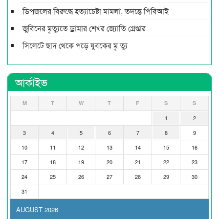
ডিপজলের বিরুদ্ধে হত্যাচেষ্টা মামলা, তদন্তে পিবিআই
জুবিনের মৃত্যুতে ড্রামার শেখর জ্যোতি গ্রেপ্তার
সিলেটে ছাদ থেকে পড়ে যুবকের মৃ ত্যু
আর্কাইভ
M
T
W
T
F
S
S
1
2
3
4
5
6
7
8
9
10
11
12
13
14
15
16
17
18
19
20
21
22
23
24
25
26
27
28
29
30
31
AUGUST 2026