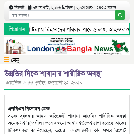
সিলেট
৯ই আগস্ট, ২০২৬ খ্রিস্টাব্দ | ২৫শে শ্রাবণ, ১৪৩৩ বঙ্গাব্দ
লেটে বাস দুর্ঘ*টনা*য় নিহ/তদের পরিবার পাবে ৫ লাখ, আহ/তরাও প
শিরোনাম
মেনু
উন্নতির দিকে শাবানার শারীরিক অবস্থা
প্রকাশিত: ৮:৩৩ পূর্বাহ্ণ, জানুয়ারি ২২, ২০২০
এলবিএন বিনোদন ডেস্ক:
সড়ক দুর্ঘটনায় আহত অভিনেত্রী শাবানা আজমির শারীরিক অবস্থা
অনেকটাই স্থিতিশীল। তবে এখনো আইসিইউতেই রাখা হয়েছে তাকে।
চিকিৎসকরা জানিয়েছেন, ভয়ের কারণ নেই। তার সমস্ত রিপোর্ট