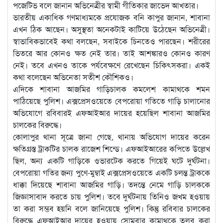
পজেটিভ বলে জানান অভিনেত্রীর স্বামী গীতিকার জাভেদ আখতার।
ভারতীয় একাধিক গণমাধ্যমকে প্রযোজক বনি কাপুর জানান, শাবানা
এখন ঠিক আছেন। অসুস্থতা অনেকটাই কাটিয়ে উঠেছেন অভিনেত্রী।
স্বাভাবিকভাবেই কথা বলছেন, সবাইকে চিনতেও পারছেন। শরীরের
ভিতরে আর কোনও ক্ষত নেই তার। তাই আশঙ্কারও কোনও কারণ
নেই। তবে এখনও তাকে পর্যবেক্ষণে রেখেছেন চিকিৎসকরা। একই
কথা বলেছেন অভিনেতা সতীশ কৌশিকও।
এদিকে শাবানা আজমির গাড়িচালক কমলেশ কামাথকে শমন
পাঠিয়েছে পুলিশ। এক্সপ্রেসওয়েতে বেপরোয়া গতিতে গাড়ি চালানোর
অভিযোগে রবিবারই এফআইআর দায়ের হয়েছিল শাবানা আজমির
চালকের বিরুদ্ধে।
কোলাপুর থানা সূত্রে জানা গেছে, থানায় অভিযোগ দায়ের করেন
ক্ষতিগ্রস্ত ট্রাকটির চালক রাজেশ শিন্ডে। এফআইআরের কপিতে উল্লেখ
ছিল, অন্য একটি গাড়িকে ওভারটেক করতে গিয়েই ঘটে দুর্ঘটনা।
বেপরোয়া গতির জন্য পুণে-মুম্বাই এক্সপ্রেসওয়েতে একটি চলন্ত ট্রাককে
ধাক্কা দিয়েছে শাবানা আজমির গাড়ি। তদন্তে নেমে গাড়ি চালককে
জিজ্ঞাসাবাদ করতে চায় পুলিশ। তবে দুর্ঘটনায় তিনিও জখম হওয়ায়
তা করা সম্ভব হয়নি বলে জানিয়েছে পুলিশ। কিন্তু রবিবার চালকের
বিরুদ্ধে এফআইআর দায়ের হওয়ায় সোমবার কামাথকে তলব করা