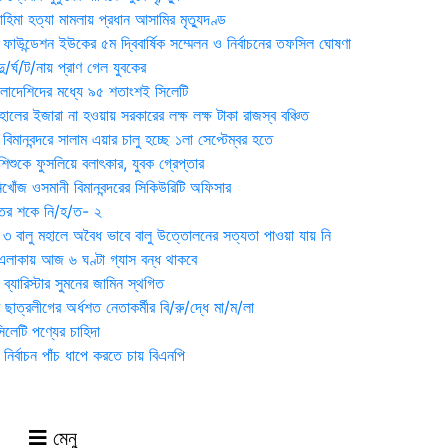
হিমা হত্যা মামলায় প্রধান আসামির মৃত্যুদণ্ড
়ন ফাউন্ডেশন ইউকের ৫ম দ্বিবার্ষিক সম্মেলন ও নির্বাচনের তফসিল ঘোষণা
র্ঘ/ট/নায় প্রাণ গেল যুবকের
াংলাদেশিদের মধ্যে ৯৫ শতাংশই সিলেটি
ালের ইজারা না হওয়ায় সরকারের লক্ষ লক্ষ টাকা রাজস্ব বঞ্চিত
িমানবন্দরে সালাম এয়ার চালু হচ্ছে ১লা সেপ্টেম্বর হতে
িশুকে ফুসলিয়ে বলাৎকার, যুবক গ্রেপ্তার
খোঁজ ওসমানী বিমানবন্দরের সিকিউরিটি অফিসার
ুতের শকে নি/হ/ত- ২
ী ৩ বালু মহালে অবৈধ ভাবে বালু উত্তোলনের সত্যতা পাওয়া যায় নি
লাকায় আজ ৬ ঘণ্টা গ্যাস বন্ধ থাকবে
্যারিস্টার সুমনের জামিন স্থগিত
 ছাত্রলীগের অর্ধশত নেতাকর্মীর বি/রু/দ্ধে মা/ম/লা
েটি পণ্যের চাহিদা
নির্বাচন পাঁচ ধাপে করতে চায় বিএনপি
মেনু