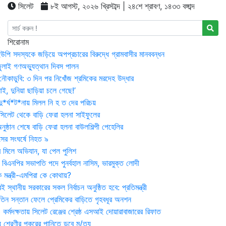
সিলেট
৮ই আগস্ট, ২০২৬ খ্রিস্টাব্দ | ২৪শে শ্রাবণ, ১৪৩৩ বঙ্গাব্দ
শিরোনাম
উপি সদস্যকে জড়িয়ে অপপ্রচারের বিরুদ্ধে গ্রামবাসীর মানববন্ধন
ুলাই গণঅভ্যুত্থান দিবস পালন
নৌকাডুবি: ৩ দিন পর নিখোঁজ শ্রমিকের মরদেহ উদ্ধার
ই, দুনিয়া ছাড়িয়া চলে গেছে!’
*র্ঘ*ট*নায় মিলল নি হ ত দের পরিচয়
 সিলেট থেকে বাড়ি ফেরা হলনা সাইফুলের
ষ্ঠান শেষে বাড়ি ফেরা হলনা বাউলশিল্পী পেহেলির
সের সংঘর্ষে নিহত ৯
র মিলে অভিযান, যা পেল পুলিশ
বিএনপির সভাপতি পদে পুনর্বহাল নাসিম, ভারমুক্ত লোদী
 মন্ত্রী-এমপিরা কে কোথায়?
 স্থানীয় সরকারের সকল নির্বাচন অনুষ্ঠিত হবে: প্রতিমন্ত্রী
তিন সন্তান ফেলে প্রেমিকের বাড়িতে গৃহবধূর অনশন
্মদক্ষতায় সিলেট রেঞ্জের শ্রেষ্ঠ এসআই দোয়ারাবাজারের রিফাত
 শ্রেণীর পুকুরের পানিতে ডুবে মৃ/ত্যু