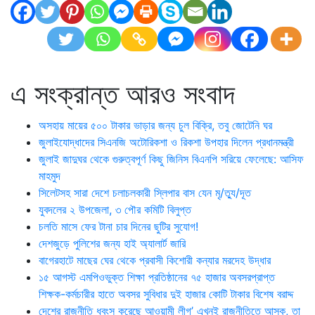
এ সংক্রান্ত আরও সংবাদ
অসহায় মায়ের ৫০০ টাকার ভাড়ার জন্য চুল বিক্রি, তবু জোটেনি ঘর
জুলাইযোদ্ধাদের সিএনজি অটোরিকশা ও রিকশা উপহার দিলেন প্রধানমন্ত্রী
জুলাই জাদুঘর থেকে গুরুত্বপূর্ণ কিছু জিনিস বিএনপি সরিয়ে ফেলেছে: আসিফ
মাহমুদ
সিলেটসহ সারা দেশে চলাচলকারী স্লিপার বাস যেন মৃ/ত্যু/দূত
যুবদলের ২ উপজেলা, ৩ পৌর কমিটি বিলুপ্ত
চলতি মাসে ফের টানা চার দিনের ছুটির সুযোগ!
দেশজুড়ে পুলিশের জন্য হাই অ্যালার্ট জারি
বাগেরহাটে মাছের ঘের থেকে প্রবাসী কিশোরী কন্যার মরদেহ উদ্ধার
১৫ আগস্ট এমপিওভুক্ত শিক্ষা প্রতিষ্ঠানের ৭৫ হাজার অবসরপ্রাপ্ত
শিক্ষক-কর্মচারীর হাতে অবসর সুবিধার দুই হাজার কোটি টাকার বিশেষ বরাদ্দ
দেশের রাজনীতি ধ্বংস করেছে আওয়ামী লীগ’ এখনই রাজনীতিতে আসুক, তা