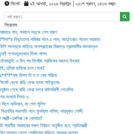
সিলেট
৯ই আগস্ট, ২০২৬ খ্রিস্টাব্দ | ২৫শে শ্রাবণ, ১৪৩৩ বঙ্গাব্দ
শিরোনাম
মাজারে গান, সকালে সড়কে গেল প্রাণ
র্ঘ*টনা*য় নিহ/তদের পরিবার পাবে ৫ লাখ, আহ/তরাও পাবেন সহায়তা
উপি সদস্যকে জড়িয়ে অপপ্রচারের বিরুদ্ধে গ্রামবাসীর মানববন্ধন
ুলাই গণঅভ্যুত্থান দিবস পালন
নৌকাডুবি: ৩ দিন পর নিখোঁজ শ্রমিকের মরদেহ উদ্ধার
ই, দুনিয়া ছাড়িয়া চলে গেছে!’
*র্ঘ*ট*নায় মিলল নি হ ত দের পরিচয়
 সিলেট থেকে বাড়ি ফেরা হলনা সাইফুলের
ষ্ঠান শেষে বাড়ি ফেরা হলনা বাউলশিল্পী পেহেলির
সের সংঘর্ষে নিহত ৯
র মিলে অভিযান, যা পেল পুলিশ
বিএনপির সভাপতি পদে পুনর্বহাল নাসিম, ভারমুক্ত লোদী
 মন্ত্রী-এমপিরা কে কোথায়?
 স্থানীয় সরকারের সকল নির্বাচন অনুষ্ঠিত হবে: প্রতিমন্ত্রী
তিন সন্তান ফেলে প্রেমিকের বাড়িতে গৃহবধূর অনশন