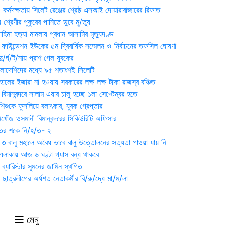
্মদক্ষতায় সিলেট রেঞ্জের শ্রেষ্ঠ এসআই দোয়ারাবাজারের রিফাত
 শ্রেণীর পুকুরের পানিতে ডুবে মৃ/ত্যু
হিমা হত্যা মামলায় প্রধান আসামির মৃত্যুদণ্ড
়ন ফাউন্ডেশন ইউকের ৫ম দ্বিবার্ষিক সম্মেলন ও নির্বাচনের তফসিল ঘোষণা
র্ঘ/ট/নায় প্রাণ গেল যুবকের
াংলাদেশিদের মধ্যে ৯৫ শতাংশই সিলেটি
ালের ইজারা না হওয়ায় সরকারের লক্ষ লক্ষ টাকা রাজস্ব বঞ্চিত
িমানবন্দরে সালাম এয়ার চালু হচ্ছে ১লা সেপ্টেম্বর হতে
িশুকে ফুসলিয়ে বলাৎকার, যুবক গ্রেপ্তার
খোঁজ ওসমানী বিমানবন্দরের সিকিউরিটি অফিসার
ুতের শকে নি/হ/ত- ২
ী ৩ বালু মহালে অবৈধ ভাবে বালু উত্তোলনের সত্যতা পাওয়া যায় নি
লাকায় আজ ৬ ঘণ্টা গ্যাস বন্ধ থাকবে
্যারিস্টার সুমনের জামিন স্থগিত
 ছাত্রলীগের অর্ধশত নেতাকর্মীর বি/রু/দ্ধে মা/ম/লা
মেনু