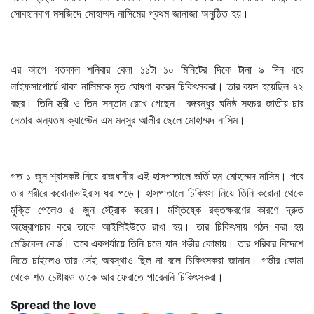
সোবহানবাগ মসজিদে মোহাম্মদ নাসিমের প্রথম জানাজা অনুষ্ঠিত হয়।
এর আগে গতকাল শনিবার বেলা ১১টা ১০ মিনিটের দিকে টানা ৯ দিন ধরে
লাইফসাপোর্টে থাকা নাসিমকে মৃত ঘোষণা করেন চিকিৎসকরা। তার বয়স হয়েছিল ৭২
বছর। তিনি স্ত্রী ও তিন সন্তান রেখে গেছেন। বঙ্গবন্ধুর ঘনিষ্ঠ সহচর জাতীয় চার
নেতার অন্যতম ক্যাপ্টেন এম মনসুর আলীর ছেলে মোহাম্মদ নাসিম।
গত ১ জুন শ্বাসকষ্ট নিয়ে রাজধানীর এই হাসপাতালে ভর্তি হন মোহাম্মদ নাসিম। পরে
তার শরীরে করোনাভাইরাস ধরা পড়ে। হাসপাতালে চিকিৎসা নিয়ে তিনি করোনা থেকে
মুক্তি পেলেও ৫ জুন স্ট্রোক করেন। মস্তিষ্কে রক্তক্ষরণের কারণে দ্রুত
অস্ত্রোপচার করে তাকে আইসিইউতে রাখা হয়। তার চিকিৎসায় গঠন করা হয়
মেডিকেল বোর্ড। তবে একপর্যায়ে তিনি চলে যান গভীর কোমায়। তার পরিবার বিদেশে
নিতে চাইলেও তার সেই অবস্থাও ছিল না বলে চিকিৎসকরা জানান। গভীর কোমা
থেকে শত চেষ্টায়ও তাকে আর ফেরাতে পারেননি চিকিৎসকরা।
Spread the love