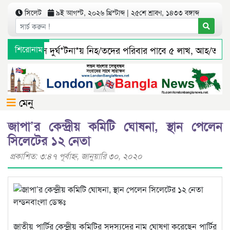
সিলেট
৯ই আগস্ট, ২০২৬ খ্রিস্টাব্দ | ২৫শে শ্রাবণ, ১৪৩৩ বঙ্গাব্দ
সিলেটে বাস দুর্ঘ*টনা*য় নিহ/তদের পরিবার পাবে ৫ লাখ, আহ/তরাও 
শিরোনাম
জৈন্তাপুর সারী ৩ বালু মহালে অবৈধ ভাবে বালু উত্তোলনের সত্যতা পাওয়
মেনু
জাপা’র কেন্দ্রীয় কমিটি ঘোষনা, স্থান পেলেন
সিলেটের ১২ নেতা
প্রকাশিত: ৩:৪৭ পূর্বাহ্ণ, জানুয়ারি ৩০, ২০২০
লন্ডনবাংলা ডেস্কঃ
জাতীয় পার্টির কেন্দ্রীয় কমিটির সদস্যদের নাম ঘোষণা করেছেন পার্টির