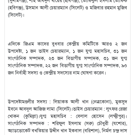
(সুনামগঞ্জ), শাহ আবদুল খায়ের (হবিগঞ্জ), তৌফিকুল ইসলাম তৌফিক
(হবিগঞ্জ), উসমান আলী চেয়ারম্যান (সিলেট) ও মজিবার রহমান মুজিব
(সিলেট)।
এদিকে জিএম কাদের বুধবার কেন্দ্রীয় কমিটিতে আরও ২ জন
উপদেষ্টা, ১ জন ভাইস চেয়ারম্যান, ১ জন যুগ্ম মহাসচিব, ৩১ জন
সাংগঠনিক সম্পাদক, ২৩ জন বিভাগীয় সম্পাদক, ৩১ জন যুগ্ম
সাংগঠনিক সম্পাদক, ২২ জন বিভাগীয় যুগ্ম সাংগঠনিক সম্পাদক, ৯০
জন নির্বাহী সদস্য ও কেন্দ্রীয় সদস্যের নাম ঘোষণা করেন।
উপদেষ্টামণ্ডলীর সদস্য : লিয়াকত আলী খান (নেত্রকোনা), মুকসুদ
ইবনে আবদুল আজিজ লামা (সিলেট)।ভাইস চেয়ারম্যান : লুৎফর রেজা
খোকন (কুমিল্লা)।যুগ্ম মহাসচিব : বেলাল হোসেন (লক্ষ্মীপুর)।
সাংগঠনিক সম্পাদক : শরিফুল ইসলাম (সরু) চৌধুরী (যশোর),
অ্যাডভোকেট বখতিয়ার উদ্দীন খান ইকবাল (বরিশাল), নির্মল চন্দ্র দাস