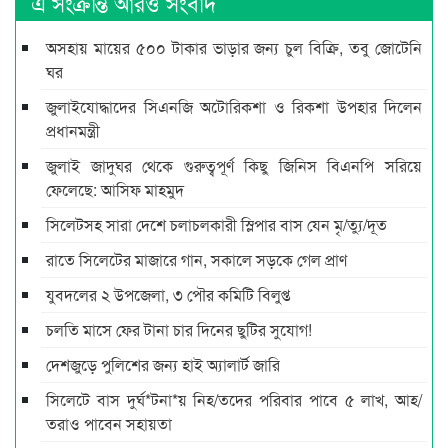
এ সংক্রান্ত আরও সংবাদ
অসহায় মায়ের ৫০০ টাকার ভাড়ার জন্য চুল বিক্রি, তবু জোটেনি
ঘর
জুলাইযোদ্ধাদের সিএনজি অটোরিকশা ও রিকশা উপহার দিলেন
প্রধানমন্ত্রী
জুলাই জাদুঘর থেকে গুরুত্বপূর্ণ কিছু জিনিস বিএনপি সরিয়ে
ফেলেছে: আসিফ মাহমুদ
সিলেটসহ সারা দেশে চলাচলকারী স্লিপার বাস যেন মৃ/ত্যু/দূত
রাতে সিলেটের মাজারে গান, সকালে সড়কে গেল প্রাণ
যুবদলের ২ উপজেলা, ৩ পৌর কমিটি বিলুপ্ত
চলতি মাসে ফের টানা চার দিনের ছুটির সুযোগ!
দেশজুড়ে পুলিশের জন্য হাই অ্যালার্ট জারি
সিলেটে বাস দুর্ঘ*টনা*য় নিহ/তদের পরিবার পাবে ৫ লাখ, আহ/
তরাও পাবেন সহায়তা