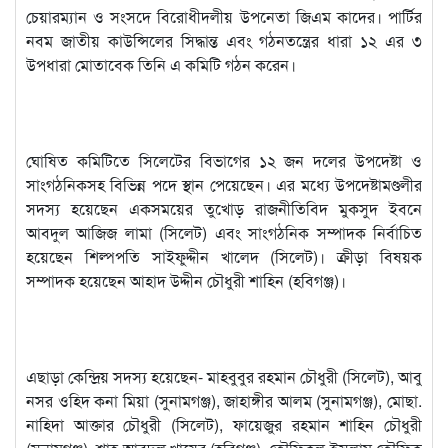
চেয়ারম্যান ও সংসদে বিরোধীদলীয় উপনেতা জিএম কাদের। পার্টির
নবম জাতীয় কাউন্সিলের সিদ্ধান্ত এবং গঠনতন্ত্রের ধারা ১২ এর ৩
উপধারা মোতাবেক তিনি এ কমিটি গঠন করেন।
ঘোষিত কমিটিতে সিলেটের বিভাগের ১২ জন দলের উপদেষ্টা ও
সাংগঠনিকসহ বিভিন্ন পদে স্থান পেয়েছেন। এর মধ্যে উপদেষ্টামণ্ডলীর
সদস্য হয়েছেন একসময়ের তুখোড় রাজনীতিবিদ মুকসুদ ইবনে
আবদুল আজিজ লামা (সিলেট) এবং সাংগঠনিক সম্পাদক নির্বাচিত
হয়েছেন শিল্পপতি সাইফুদ্দীন খালেদ (সিলেট)। ক্রীড়া বিষয়ক
সম্পাদক হয়েছেন আহাদ উদ্দীন চৌধুরী শাহিন (হবিগঞ্জ)।
এছাড়া কেন্দ্রিয় সদস্য হয়েছেন- মাহবুবুর রহমান চৌধুরী (সিলেট), আবু
নসর ওহিদ কনা মিয়া (সুনামগঞ্জ), জাহাঙ্গীর আলম (সুনামগঞ্জ), মোছা.
নাহিদা আক্তার চৌধুরী (সিলেট), ফায়েজুর রহমান শাহিন চৌধুরী