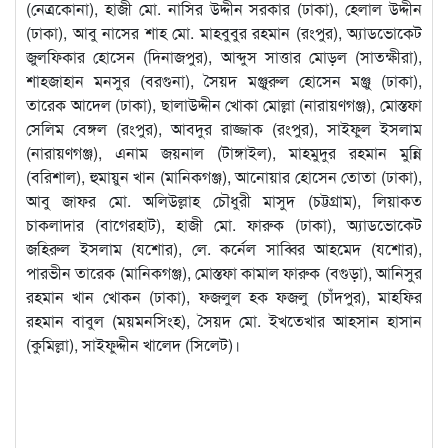
(নেত্রকোনা), হাজী মো. নাসির উদ্দীন সরকার (ঢাকা), হেলাল উদ্দীন
(ঢাকা), আবু নাসের শাহ মো. মাহবুবুর রহমান (রংপুর), অ্যাডভোকেট
জুলফিকার হোসেন (দিনাজপুর), আব্দুস সাত্তার মোড়ল (সাতক্ষীরা),
শাহজাহান মনসুর (বরগুনা), সৈয়দ মঞ্জুরুল হোসেন মঞ্জু (ঢাকা),
তারেক আদেল (ঢাকা), ছালাউদ্দীন খোকা মোল্লা (নারায়ণগঞ্জ), মোস্তফা
সেলিম বেঙ্গল (রংপুর), আবদুর রাজ্জাক (রংপুর), সাইফুল ইসলাম
(নারায়ণগঞ্জ), এনাম জয়নাল (টাঙ্গাইল), মাহমুদুর রহমান মুন্নি
(বরিশাল), হুমায়ুন খান (মানিকগঞ্জ), আনোয়ার হোসেন তোতা (ঢাকা),
আবু জাফর মো. অলিউল্লাহ চৌধুরী মাসুদ (চট্টগ্রাম), লিয়াকত
চাকলাদার (বাগেরহাট), হাজী মো. ফারুক (ঢাকা), অ্যাডভোকেট
জহিরুল ইসলাম (যশোর), লে. কর্নেল সাব্বির আহমেদ (যশোর),
পারভীন তারেক (মানিকগঞ্জ), মোস্তফা কামাল ফারুক (বগুড়া), আনিসুর
রহমান খান খোকন (ঢাকা), ফজলুল হক ফজলু (চাঁদপুর), মাহফির
রহমান বাবুল (ময়মনসিংহ), সৈয়দ মো. ইখতেখার আহসান হাসান
(কুমিল্লা), সাইফুদ্দীন খালেদ (সিলেট)।