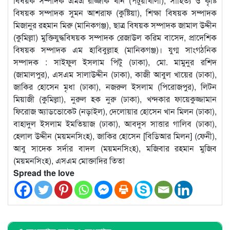
বিষয়ক সম্পাদক এমএ রাজ্জাক খান (পটুয়াখালী), সাহিত্য ও কৃষ্টি
বিষয়ক সম্পাদক সুমন আশরাফ (কুষ্টিয়া), শিক্ষা বিষয়ক সম্পাদক
মিজানুর রহমান মিরু (মানিকগঞ্জ), ছাত্র বিষয়ক সম্পাদক জামাল উদ্দীন
(কুমিল্লা) মুক্তিযুদ্ধবিষয়ক সম্পাদক রেজাউল করিম বাসেদ, প্রাদেশিক
বিষয়ক সম্পাদক এম হাবিবুল্লাহ (মানিকগঞ্জ)। যুগ্ম সাংগঠনিক
সম্পাদক : সাইফুল ইসলাম পিটু (ঢাকা), মো. মামুনুর রশিদ
(জামালপুর), এসএম সালাউদ্দীন (ঢাকা), কাজী আবুল খায়ের (ঢাকা),
জাকির হোসেন মৃধা (ঢাকা), নজরুল ইসলাম (পিরোজপুর), লিটন
মিয়াজী (কুমিল্লা), নুরুল হক নুরু (ঢাকা), খন্দকার ফায়েকুজ্জামান
ফিরোজ অ্যাডভোকেট (নড়াইল), দেলোয়ার হোসেন খান মিলন (ঢাকা),
বাহাদুল ইসলাম ইমতিয়াজ (ঢাকা), আবদুস সাত্তার গালিব (ঢাকা),
হেলাল উদ্দীন (ময়মনসিংহ), জাকির হোসেন [বিডিআর মিলন] (ফেনী),
আবু সাদেক সর্দার বাদল (ময়মনসিংহ), মজিবার রহমান মুজিব
(ময়মনসিংহ), এসএম মোক্তাদির তিতা
Spread the love