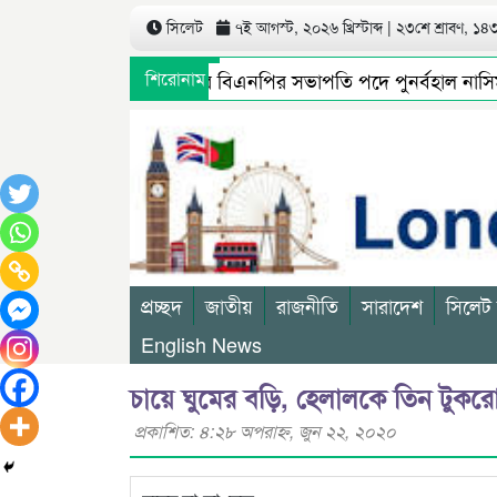
সিলেট
৭ই আগস্ট, ২০২৬ খ্রিস্টাব্দ | ২৩শে শ্রাবণ, ১৪৩৩
সিলেট মহানগর বিএনপির সভাপতি পদে পুনর্বহাল নাসিম, ভ
শিরোনাম
গণমাধ্যমে সংবাদ প্রকাশের পর সিলেট টিটিসির প্রতারক ড্র
প্রচ্ছদ
জাতীয়
রাজনীতি
সারাদেশ
সিলেট
English News
চায়ে ঘুমের বড়ি, হেলালকে তিন টুকর
প্রকাশিত: ৪:২৮ অপরাহ্ণ, জুন ২২, ২০২০