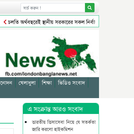
চলতি অর্থবছরেই স্থানীয় সরকারের সকল নির্বাচন অনুষ্ঠিত হবে: প্রতিমন্ত্
যবসায়ীকে জরিমানা
সিলেটে বর্ধিত নগরে বেড়েছে করের বোঝা, ম
িনোদন
খেলাধুলা
শিক্ষা
ভিডিও সংবাদ
এ সংক্রান্ত আরও সংবাদ
ভারতীয় ভিসাসেবা নিয়ে যে সতর্কতা
জারি করলো হাইকমিশন