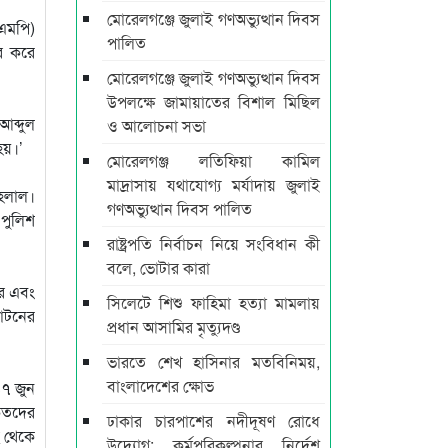
মোরেলগঞ্জে জুলাই গণঅভ্যুত্থান দিবস
িএমপি)
পালিত
ার করে
মোরেলগঞ্জে জুলাই গণঅভ্যুত্থান দিবস
উপলক্ষে জামায়াতের বিশাল মিছিল
ব্দুল
ও আলোচনা সভা
হয়।’
মোরেলগঞ্জ লতিফিয়া কামিল
মাদ্রাসায় যথাযোগ্য মর্যাদায় জুলাই
হেলাল।
গণঅভ্যুত্থান দিবস পালিত
 পুলিশ
রাষ্ট্রপতি নির্বাচন নিয়ে সংবিধান কী
বলে, ভোটার কারা
ধর এবং
সিলেটে শিশু ফাহিমা হত্যা মামলায়
ঘাটনের
প্রধান আসামির মৃত্যুদণ্ড
ভারতে শেখ হাসিনার মতবিনিময়,
বাংলাদেশের ক্ষোভ
১৭ জুন
কৃতদের
ঢাকার চারপাশের নদীদূষণ রোধে
ছ থেকে
উদ্যোগ: কর্মপরিকল্পনার নির্দেশ