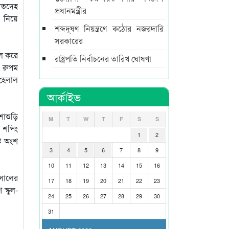
মৃতদেহ
প্রধানমন্ত্রীর
ষ নিয়ে
শব্দদূষণ নিয়ন্ত্রণে কঠোর নজরদারি
সরকারের
কল করে
রাষ্ট্রপতি নির্বাচনের তারিখ ঘোষণা
 রুপম
 হেলাল
আর্কাইভ
শাশুড়ি
M
T
W
T
F
S
S
ই শপিং
1
2
্ট অংশ
3
4
5
6
7
8
9
10
11
12
13
14
15
16
সালের
17
18
19
20
21
22
23
স্কুল-
24
25
26
27
28
29
30
31