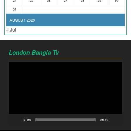
24
25
26
27
28
29
30
31
AUGUST 2026
« Jul
London Bangla Tv
Video
Player
00:00
00:19