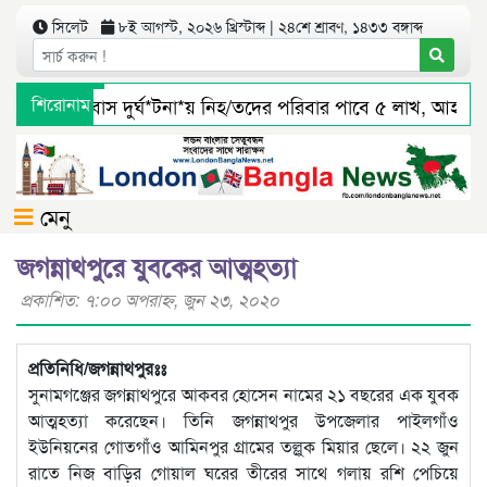
সিলেট
৮ই আগস্ট, ২০২৬ খ্রিস্টাব্দ | ২৪শে শ্রাবণ, ১৪৩৩ বঙ্গাব্দ
সিলেটে বাস দুর্ঘ*টনা*য় নিহ/তদের পরিবার পাবে ৫ লাখ, আহ/তর
শিরোনাম
জৈন্তাপুর সারী ৩ বালু মহালে অবৈধ ভাবে বালু উত্তোলনের সত্যতা 
মেনু
জগন্নাথপুরে যুবকের আত্মহত্যা
প্রকাশিত: ৭:০০ অপরাহ্ণ, জুন ২৩, ২০২০
প্রতিনিধি/জগন্নাথপুরঃঃ
সুনামগঞ্জের জগন্নাথপুরে আকবর হোসেন নামের ২১ বছরের এক যুবক
আত্মহত্যা করেছেন। তিনি জগন্নাথপুর উপজেলার পাইলগাঁও
ইউনিয়নের গোতগাঁও আমিনপুর গ্রামের তল্লুক মিয়ার ছেলে। ২২ জুন
রাতে নিজ বাড়ির গোয়াল ঘরের তীরের সাথে গলায় রশি পেচিয়ে