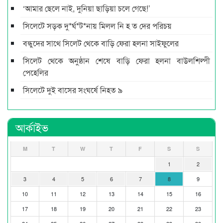
‘আমার ছেলে নাই, দুনিয়া ছাড়িয়া চলে গেছে!’
সিলেটে সড়ক দু*র্ঘ*ট*নায় মিলল নি হ ত দের পরিচয়
বন্ধুদের সাথে সিলেট থেকে বাড়ি ফেরা হলনা সাইফুলের
সিলেট থেকে অনুষ্ঠান শেষে বাড়ি ফেরা হলনা বাউলশিল্পী
পেহেলির
সিলেটে দুই বাসের সংঘর্ষে নিহত ৯
আর্কাইভ
M
T
W
T
F
S
S
1
2
3
4
5
6
7
8
9
10
11
12
13
14
15
16
17
18
19
20
21
22
23