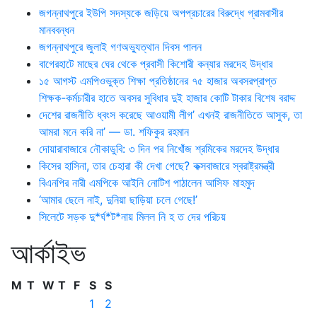
জগন্নাথপুরে ইউপি সদস্যকে জড়িয়ে অপপ্রচারের বিরুদ্ধে গ্রামবাসীর
মানববন্ধন
জগন্নাথপুরে জুলাই গণঅভ্যুত্থান দিবস পালন
বাগেরহাটে মাছের ঘের থেকে প্রবাসী কিশোরী কন্যার মরদেহ উদ্ধার
১৫ আগস্ট এমপিওভুক্ত শিক্ষা প্রতিষ্ঠানের ৭৫ হাজার অবসরপ্রাপ্ত
শিক্ষক-কর্মচারীর হাতে অবসর সুবিধার দুই হাজার কোটি টাকার বিশেষ বরাদ্দ
দেশের রাজনীতি ধ্বংস করেছে আওয়ামী লীগ’ এখনই রাজনীতিতে আসুক, তা
আমরা মনে করি না’ — ডা. শফিকুর রহমান
দোয়ারাবাজারে নৌকাডুবি: ৩ দিন পর নিখোঁজ শ্রমিকের মরদেহ উদ্ধার
কিসের হাসিনা, তার চেহারা কী দেখা গেছে? কক্সবাজারে স্বরাষ্ট্রমন্ত্রী
বিএনপির নারী এমপিকে আইনি নোটিশ পাঠালেন আসিফ মাহমুদ
‘আমার ছেলে নাই, দুনিয়া ছাড়িয়া চলে গেছে!’
সিলেটে সড়ক দু*র্ঘ*ট*নায় মিলল নি হ ত দের পরিচয়
আর্কাইভ
M
T
W
T
F
S
S
1
2