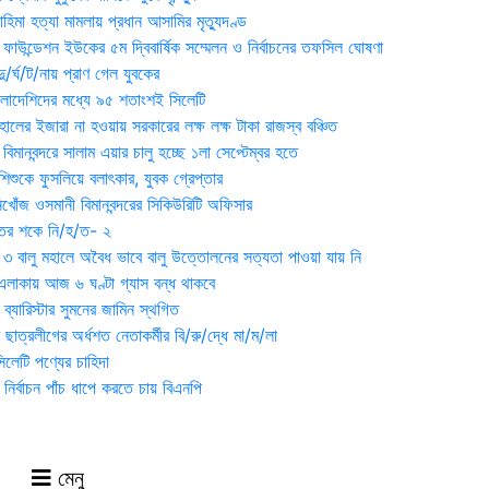
হিমা হত্যা মামলায় প্রধান আসামির মৃত্যুদণ্ড
়ন ফাউন্ডেশন ইউকের ৫ম দ্বিবার্ষিক সম্মেলন ও নির্বাচনের তফসিল ঘোষণা
র্ঘ/ট/নায় প্রাণ গেল যুবকের
াংলাদেশিদের মধ্যে ৯৫ শতাংশই সিলেটি
ালের ইজারা না হওয়ায় সরকারের লক্ষ লক্ষ টাকা রাজস্ব বঞ্চিত
িমানবন্দরে সালাম এয়ার চালু হচ্ছে ১লা সেপ্টেম্বর হতে
িশুকে ফুসলিয়ে বলাৎকার, যুবক গ্রেপ্তার
খোঁজ ওসমানী বিমানবন্দরের সিকিউরিটি অফিসার
ুতের শকে নি/হ/ত- ২
ী ৩ বালু মহালে অবৈধ ভাবে বালু উত্তোলনের সত্যতা পাওয়া যায় নি
লাকায় আজ ৬ ঘণ্টা গ্যাস বন্ধ থাকবে
্যারিস্টার সুমনের জামিন স্থগিত
 ছাত্রলীগের অর্ধশত নেতাকর্মীর বি/রু/দ্ধে মা/ম/লা
েটি পণ্যের চাহিদা
নির্বাচন পাঁচ ধাপে করতে চায় বিএনপি
মেনু