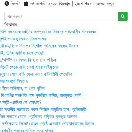
সিলেট
৮ই আগস্ট, ২০২৬ খ্রিস্টাব্দ | ২৪শে শ্রাবণ, ১৪৩৩ বঙ্গাব্দ
শিরোনাম
উপি সদস্যকে জড়িয়ে অপপ্রচারের বিরুদ্ধে গ্রামবাসীর মানববন্ধন
ুলাই গণঅভ্যুত্থান দিবস পালন
নৌকাডুবি: ৩ দিন পর নিখোঁজ শ্রমিকের মরদেহ উদ্ধার
ই, দুনিয়া ছাড়িয়া চলে গেছে!’
*র্ঘ*ট*নায় মিলল নি হ ত দের পরিচয়
 সিলেট থেকে বাড়ি ফেরা হলনা সাইফুলের
ষ্ঠান শেষে বাড়ি ফেরা হলনা বাউলশিল্পী পেহেলির
সের সংঘর্ষে নিহত ৯
র মিলে অভিযান, যা পেল পুলিশ
বিএনপির সভাপতি পদে পুনর্বহাল নাসিম, ভারমুক্ত লোদী
 মন্ত্রী-এমপিরা কে কোথায়?
 স্থানীয় সরকারের সকল নির্বাচন অনুষ্ঠিত হবে: প্রতিমন্ত্রী
তিন সন্তান ফেলে প্রেমিকের বাড়িতে গৃহবধূর অনশন
্মদক্ষতায় সিলেট রেঞ্জের শ্রেষ্ঠ এসআই দোয়ারাবাজারের রিফাত
 শ্রেণীর পুকুরের পানিতে ডুবে মৃ/ত্যু