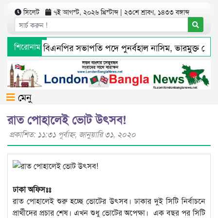
সিলেট
৭ই আগস্ট, ২০২৬ খ্রিস্টাব্দ | ২৩শে শ্রাবণ, ১৪৩৩ বঙ্গাব্দ
েট মহানগর বিএনপির সভাপতি পদে পুনর্বহাল নাসিম, ভারমুক্ত লোদী
শিরোনাম
ধ্যমে সংবাদ প্রকাশের পর সিলেট টিটিসির প্রতারক ড্রাইভার বিল্লাল 
মেনু
রাত পোহালেই ভোট উৎসব!
প্রকাশিত: ১১:৩১ পূর্বাহ্ণ, জানুয়ারি ৩১, ২০২০
ঢাকা অফিসঃঃ
রাত পোহালেই শুরু হচ্ছে ভোটের উৎসব। ঢাকার দুই সিটি নির্বাচনে
প্রার্থীদের প্রচার শেষ। এখন শুধু ভোটের অপেক্ষা। এক বছর পর সিটি