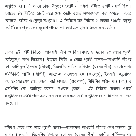
অনুষ্ঠিত হয়। ঐ সময়ে ঢাকা উত্তরে ৩৬টি ও দক্ষিণ সিটিতে ৫৭টি ওয়ার্ড ছিল।
এবারের দুই সিটিতে ১৮টি করে মোট ৩৬টি ওয়ার্ড সম্প্রসারণ করা হয়েছে। এতে
বেড়েছে ভোটার ও কেন্দ্র সংখ্যাও। এ নির্বাচনে দুই সিটিতে ২ হাজার ৪৬৮টি কেন্দ্রে
ভোটাধিকার প্রয়োগের সুযোগ পাবেন ৫৪ লাখ ৬৩ হাজার ৪৬৭ জন ভোটার।
ঢাকার দুই সিটি নির্বাচনে আওয়ামী লীগ ও বিএনপিসহ ৯ দলের ১৩ মেয়র প্রার্থী
ভোটযুদ্ধে অংশ নিচ্ছেন। উত্তর সিটির ৬ মেয়র প্রার্থী হলেন—আওয়ামী লীগের
মো. আতিকুল ইসলাম (নৌকা), বিএনপির তাবিথ আউয়াল (ধানের শীষ), বাংলাদেশের
কমিউনিস্ট পার্টির (সিপিবি) আহম্মেদ সাজেদুল হক (কাস্তে), ইসলামী আন্দোলন
বাংলাদেশের শেখ মো. ফজলে বারী মাসউদ (হাতপাখা), পিডিপির শাহীন খান (বাঘ) ও
এনপিপির মো. আনিসুর রহমান দেওয়ান (আম)। এই সিটিতে সাধারণ ওয়ার্ড
কাউন্সিলরের ৫৪টি পদে ২৫১ জন এবং সংরক্ষিত নারী কাউন্সিলরের ১৮টি পদে ৭৭ জন
লড়ছেন।
দক্ষিণে মেয়র পদে সাত প্রার্থী হলেন—বাংলাদেশ আওয়ামী লীগের শেখ ফজলে নুর
তাপস (নৌকা), বিএনপির ইশরাক হোসেন (ধানের শীষ), জাতীয় পার্টি—জাপার