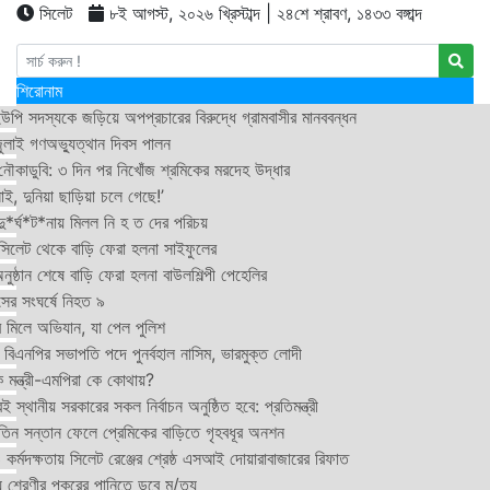
সিলেট
৮ই আগস্ট, ২০২৬ খ্রিস্টাব্দ | ২৪শে শ্রাবণ, ১৪৩৩ বঙ্গাব্দ
শিরোনাম
উপি সদস্যকে জড়িয়ে অপপ্রচারের বিরুদ্ধে গ্রামবাসীর মানববন্ধন
ুলাই গণঅভ্যুত্থান দিবস পালন
নৌকাডুবি: ৩ দিন পর নিখোঁজ শ্রমিকের মরদেহ উদ্ধার
ই, দুনিয়া ছাড়িয়া চলে গেছে!’
*র্ঘ*ট*নায় মিলল নি হ ত দের পরিচয়
 সিলেট থেকে বাড়ি ফেরা হলনা সাইফুলের
ষ্ঠান শেষে বাড়ি ফেরা হলনা বাউলশিল্পী পেহেলির
সের সংঘর্ষে নিহত ৯
র মিলে অভিযান, যা পেল পুলিশ
বিএনপির সভাপতি পদে পুনর্বহাল নাসিম, ভারমুক্ত লোদী
 মন্ত্রী-এমপিরা কে কোথায়?
 স্থানীয় সরকারের সকল নির্বাচন অনুষ্ঠিত হবে: প্রতিমন্ত্রী
তিন সন্তান ফেলে প্রেমিকের বাড়িতে গৃহবধূর অনশন
্মদক্ষতায় সিলেট রেঞ্জের শ্রেষ্ঠ এসআই দোয়ারাবাজারের রিফাত
 শ্রেণীর পুকুরের পানিতে ডুবে মৃ/ত্যু