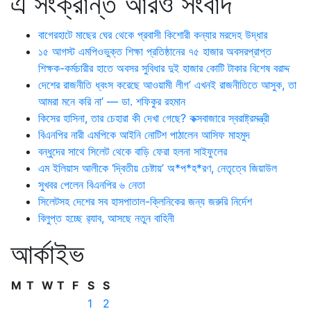
এ সংক্রান্ত আরও সংবাদ
বাগেরহাটে মাছের ঘের থেকে প্রবাসী কিশোরী কন্যার মরদেহ উদ্ধার
১৫ আগস্ট এমপিওভুক্ত শিক্ষা প্রতিষ্ঠানের ৭৫ হাজার অবসরপ্রাপ্ত
শিক্ষক-কর্মচারীর হাতে অবসর সুবিধার দুই হাজার কোটি টাকার বিশেষ বরাদ্দ
দেশের রাজনীতি ধ্বংস করেছে আওয়ামী লীগ’ এখনই রাজনীতিতে আসুক, তা
আমরা মনে করি না’ — ডা. শফিকুর রহমান
কিসের হাসিনা, তার চেহারা কী দেখা গেছে? কক্সবাজারে স্বরাষ্ট্রমন্ত্রী
বিএনপির নারী এমপিকে আইনি নোটিশ পাঠালেন আসিফ মাহমুদ
বন্ধুদের সাথে সিলেট থেকে বাড়ি ফেরা হলনা সাইফুলের
এম ইলিয়াস আলীকে ‘দ্বিতীয় চেষ্টায়’ অ*প*হ*রণ, নেতৃত্বে জিয়াউল
সুখবর পেলেন বিএনপির ৬ নেতা
সিলেটসহ দেশের সব হাসপাতাল-ক্লিনিকের জন্য জরুরি নির্দেশ
বিলুপ্ত হচ্ছে র‍্যাব, আসছে নতুন বাহিনী
আর্কাইভ
M
T
W
T
F
S
S
1
2