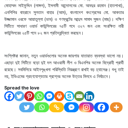
মোহাম্মদ সাইফুদ্দিন (লাঙ্গল), ইসলামী আন্দোলনের মো. আবদুর রহমান (হাতপাখা),
এনপিপির বাহরানে সুলতান বাহার (আম), বাংলাদেশ কংগ্রেসের মো. আকতার
উজ্জামান ওরফে আয়াতুল্লা (ডাব) ও গণফ্রন্টের আব্দুস সামাদ সুজন (মাছ)। দক্ষিণ
সিটিতে সাধারণ ওয়ার্ড কাউন্সিলরের ৭৫টি পদে ৩২৭ জন এবং সংরক্ষিত নারী
কাউন্সিলরের ২৫টি পদে ৮২ জন প্রতিদ্বন্দ্বিতা করছেন।
সংশ্লিষ্টরা জানান, নতুন ওয়ার্ডগুলোর অনেক জায়গায় যাতায়াত ব্যবস্থা ভালো নয়।
এছাড়া দুই সিটিতে বড়ো দুই দল আওয়ামী লীগ ও বিএনপির অনেক বিদ্রোহী প্রার্থী
রয়েছে। সবমিলিয়ে আইনশৃঙ্খলা পরিস্থিতি নিয়ন্ত্রণে রাখাই বড় চ্যালেঞ্জ। শুধু তাই
নয়, ইভিএমের গ্রহণযোগ্যতার প্রশ্নের অনেক উত্তর মিলবে এ নির্বাচনে।
Spread the love