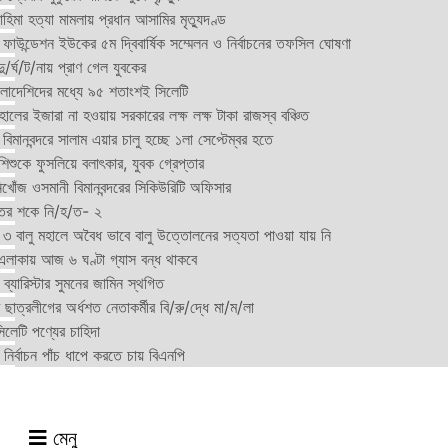
হিমা হত্যা মামলায় প্রধান আসামির মৃত্যুদণ্ড
়ন ফাউন্ডেশন ইউকের ৫ম দ্বিবার্ষিক সম্মেলন ও নির্বাচনের তফসিল ঘোষণা
র্ঘ/ট/নায় প্রাণ গেল যুবকের
াংলাদেশিদের মধ্যে ৯৫ শতাংশই সিলেটি
ালের ইজারা না হওয়ায় সরকারের লক্ষ লক্ষ টাকা রাজস্ব বঞ্চিত
িমানবন্দরে সালাম এয়ার চালু হচ্ছে ১লা সেপ্টেম্বর হতে
িশুকে ফুসলিয়ে বলাৎকার, যুবক গ্রেপ্তার
খোঁজ ওসমানী বিমানবন্দরের সিকিউরিটি অফিসার
ুতের শকে নি/হ/ত- ২
ী ৩ বালু মহালে অবৈধ ভাবে বালু উত্তোলনের সত্যতা পাওয়া যায় নি
লাকায় আজ ৬ ঘণ্টা গ্যাস বন্ধ থাকবে
্যারিস্টার সুমনের জামিন স্থগিত
 ছাত্রলীগের অর্ধশত নেতাকর্মীর বি/রু/দ্ধে মা/ম/লা
েটি পণ্যের চাহিদা
নির্বাচন পাঁচ ধাপে করতে চায় বিএনপি
মেনু