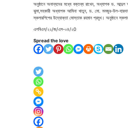
অনুষ্ঠানে অনান্যদের মধ্যে বক্তব্য রাখেন, অধ্যাপক ড. আব্দ
ঝুমা,সহকারী অধ্যাপক আমিনা খাতুন, ড. মো. মনজুর-উল-হায়দা
স্কলারশিপের উদ্যোক্তা মোস্তাক রহমান প্রমুখ। অনুষ্ঠানে স্কল
এলবিএন/২২/জ/এস-০৪/২0
Spread the love