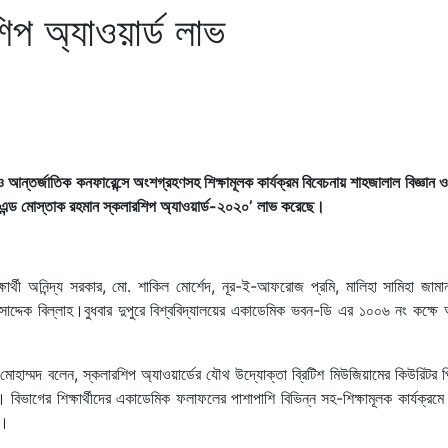
শিপ অ্যাওয়ার্ড লাভ
আন্তর্জাতিক কনফারেন্সে অংশগ্রহণসহ শিক্ষামূলক কার্যক্রম বিবেচনায় শাহজালাল বিজ্ঞান ও 
 হোর এন্ড মোস্তাক রহমান স্কলারশিপ অ্যাওয়ার্ড-২০২০’ লাভ করেছে।
ার্থী অনিন্দ্য সরকার, মো. শাকিল মোর্শেদ, নূর-ই-আফরোজ প্রমি, মালিহা সামিহা জামা
োসাদ্দেক বিল্লাহ।বুধবার দুপুরে বিশ্ববিদ্যালয়ের একাডেমিক ভবন-ডি এর ১০০৬ নং কক্ষ
নূর মোহাম্মদ বলেন, স্কলারশিপ অ্যাওয়ার্ডের যৌথ উদ্যোক্তা ব্রিটিশ মিউজিয়ামের কিউরিটর 
িভাগের শিক্ষার্থীদের একাডেমিক ফলাফলের পাশাপাশি বিভিন্ন সহ-শিক্ষামূলক কার্যক্রম
ে।