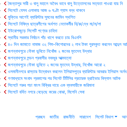
জৈন্তাপুর সারী ৩ বালু মহালে অবৈধ ভাবে বালু উত্তোলনের সত্যতা পাওয়া যায় নি
সিলেটে যেসব এলাকায় আজ ৬ ঘণ্টা গ্যাস বন্ধ থাকবে
মুক্তির আগেই ব্যারিস্টার সুমনের জামিন স্থগিত
সিলেটে নিষিদ্ধ ছাত্রলীগের অর্ধশত নেতাকর্মীর বি/রু/দ্ধে মা/ম/লা
ইউরোপজুড়ে সিলেটি পণ্যের চাহিদা
স্থানীয় সরকার নির্বাচন পাঁচ ধাপে করতে চায় বিএনপি
৪০ দিন জামাতে নামাজ ৩২ শিশু-কিশোরদের ২ লাখ টাকা পুরস্কৃত করলেন আব্দুল আ
জগন্নাথপুরে নৌকা ডুবিতে নিখোঁজ ২ জনের মৃতদেহ উদ্ধার
জগন্নাথপুরে লন্ডন প্রবাসীর নববধুর আত্মহত্যা
জগন্নাথপুরে নৌকা ডুবিতে ২ জনের মৃতদেহ উদ্ধার, নিখোঁজ আরো ২
ওসমানীনগরে রাস্তার উদ্বোধন করলেন ইলিয়াসপুত্র ব্যারিস্টার আবরার ইলিয়াস অর্নব
গণমাধ্যমে সংবাদ প্রকাশের পর সিলেট টিটিসির প্রতারক ড্রাইভার বিল্লাল আটক
সিলেটে গরুর পচা মাংস বিক্রির দায়ে এক ব্যবসায়ীকে জরিমানা
সিলেটে বর্ধিত নগরে বেড়েছে করের বোঝা, মিলেনি সেবা
প্রচ্ছদ
জাতীয়
রাজনীতি
সারাদেশ
সিলেট বিভাগ
আন্