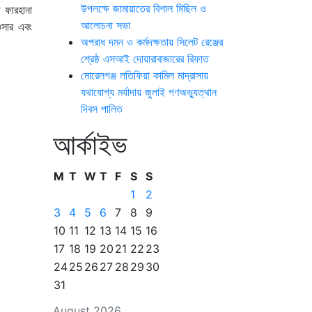
উপলক্ষে জামায়াতের বিশাল মিছিল ও
 ফারহানা
আলোচনা সভা
ওসার এবং
অপরাধ দমন ও কর্মদক্ষতায় সিলেট রেঞ্জের
শ্রেষ্ঠ এসআই দোয়ারাবাজারের রিফাত
মোরেলগঞ্জ লতিফিয়া কামিল মাদ্রাসায়
যথাযোগ্য মর্যাদায় জুলাই গণঅভ্যুত্থান
দিবস পালিত
আর্কাইভ
M
T
W
T
F
S
S
1
2
3
4
5
6
7
8
9
10
11
12
13
14
15
16
17
18
19
20
21
22
23
24
25
26
27
28
29
30
31
August 2026