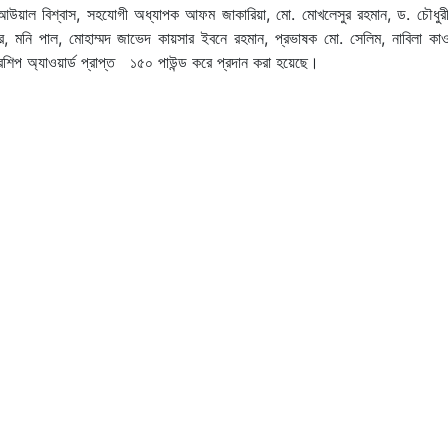
ুল আউয়াল বিশ্বাস, সহযোগী অধ্যাপক আফম জাকারিয়া, মো. মোখলেসুর রহমান, ড. চৌধুরী
র, মনি পাল, মোহাম্মদ জাভেদ কায়সার ইবনে রহমান, প্রভাষক মো. সেলিম, নাবিলা কা
ারশিপ অ্যাওয়ার্ড প্রাপ্ত ১৫০ পাউন্ড করে প্রদান করা হয়েছে।