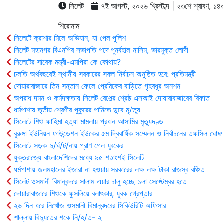
সিলেট
৭ই আগস্ট, ২০২৬ খ্রিস্টাব্দ | ২৩শে শ্রাবণ, ১৪৩৩ 
শিরোনাম
সিলেটে ক্রাশার মিলে অভিযান, যা পেল পুলিশ
সিলেট মহানগর বিএনপির সভাপতি পদে পুনর্বহাল নাসিম, ভারমুক্ত লোদী
সিলেটের সাবেক মন্ত্রী-এমপিরা কে কোথায়?
চলতি অর্থবছরেই স্থানীয় সরকারের সকল নির্বাচন অনুষ্ঠিত হবে: প্রতিমন্ত্রী
দোয়ারাবাজারে তিন সন্তান ফেলে প্রেমিকের বাড়িতে গৃহবধূর অনশন
অপরাধ দমন ও কর্মদক্ষতায় সিলেট রেঞ্জের শ্রেষ্ঠ এসআই দোয়ারাবাজারের রিফাত
ধর্মপাশায় তৃতীয় শ্রেণীর পুকুরের পানিতে ডুবে মৃ/ত্যু
সিলেটে শিশু ফাহিমা হত্যা মামলায় প্রধান আসামির মৃত্যুদণ্ড
বুরুঙ্গা ইউনিয়ন ফাউন্ডেশন ইউকের ৫ম দ্বিবার্ষিক সম্মেলন ও নির্বাচনের তফসিল ঘোষণ
সিলেটে সড়ক দু/র্ঘ/ট/নায় প্রাণ গেল যুবকের
যুক্তরাজ্যে বাংলাদেশিদের মধ্যে ৯৫ শতাংশই সিলেটি
ধর্মপাশায় জলমহালের ইজারা না হওয়ায় সরকারের লক্ষ লক্ষ টাকা রাজস্ব বঞ্চিত
সিলেট ওসমানী বিমানবন্দরে সালাম এয়ার চালু হচ্ছে ১লা সেপ্টেম্বর হতে
দোয়ারাবাজারে শিশুকে ফুসলিয়ে বলাৎকার, যুবক গ্রেপ্তার
২৬ দিন ধরে নিখোঁজ ওসমানী বিমানবন্দরের সিকিউরিটি অফিসার
শাল্লায় বিদ্যুতের শকে নি/হ/ত- ২