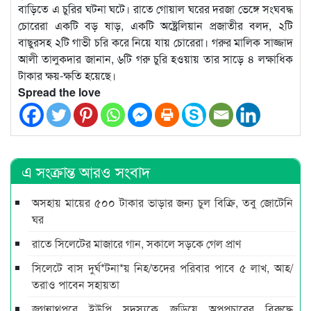
বাড়িতে এ চুরির ঘটনা ঘটে। রাতে গোয়াল ঘরের দরজা ভেঙ্গে সংঘবদ্ধ
চোরেরা একটি বড় ষাড়, একটি অষ্ট্রেলিয়ান প্রজাতীর বলদ, ২টি
বাছুরসহ ২টি গাভী চরি করে নিয়ে যায় চোরেরা। গরুর মালিক সাজ্জাদ
আলী তালুকদার জানান, ৬টি গরু চুরি হওয়ায় তার সাড়ে ৪ লক্ষাধিক
টাকার ক্ষয়-ক্ষতি হয়েছে।
Spread the love
এ সংক্রান্ত আরও সংবাদ
অসহায় মায়ের ৫০০ টাকার ভাড়ার জন্য চুল বিক্রি, তবু জোটেনি
ঘর
রাতে সিলেটের মাজারে গান, সকালে সড়কে গেল প্রাণ
সিলেটে বাস দুর্ঘ*টনা*য় নিহ/তদের পরিবার পাবে ৫ লাখ, আহ/
তরাও পাবেন সহায়তা
জগন্নাথপুরে ইউপি সদস্যকে জড়িয়ে অপপ্রচারের বিরুদ্ধে