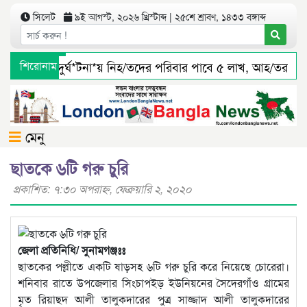
সিলেট
৯ই আগস্ট, ২০২৬ খ্রিস্টাব্দ | ২৫শে শ্রাবণ, ১৪৩৩ বঙ্গাব্দ
িলেটে বাস দুর্ঘ*টনা*য় নিহ/তদের পরিবার পাবে ৫ লাখ, আহ/তরাও প
শিরোনাম
ৈন্তাপুর সারী ৩ বালু মহালে অবৈধ ভাবে বালু উত্তোলনের সত্যতা পাওয়
মেনু
ছাতকে ৬টি গরু চুরি
প্রকাশিত: ৭:৩০ অপরাহ্ণ, ফেব্রুয়ারি ২, ২০২০
জেলা প্রতিনিধি/ সুনামগঞ্জঃঃ
ছাতকের পল্লীতে একটি ষাড়সহ ৬টি গরু চুরি করে নিয়েছে চোরেরা।
শনিবার রাতে উপজেলার সিংচাপইড় ইউনিয়নের সৈদেরগাঁও গ্রামের
মৃত রিয়াছদ আলী তালুকদারের পুত্র সাজ্জাদ আলী তালুকদারের