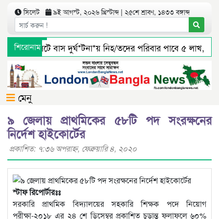
সিলেট
৯ই আগস্ট, ২০২৬ খ্রিস্টাব্দ | ২৫শে শ্রাবণ, ১৪৩৩ বঙ্গাব্দ
শিরোনাম
সিলেটে বাস দুর্ঘ*টনা*য় নিহ/তদের পরিবার পাবে ৫ লাখ, আহ
জৈন্তাপুর সারী ৩ বালু মহালে অবৈধ ভাবে বালু উত্তোলনের সত্য
মেনু
৯ জেলায় প্রাথমিকের ৫৮টি পদ সংরক্ষনের
নির্দেশ হাইকোর্টের
প্রকাশিত: ৭:৩৬ অপরাহ্ণ, ফেব্রুয়ারি ৪, ২০২০
স্টাফ রিপোর্টারঃঃ
সরকারি প্রাথমিক বিদ্যালয়ের সহকারি শিক্ষক পদে নিয়োগ
পরীক্ষা-২০১৮ এর ২৪ শে ডিসেম্বর প্রকাশিত চুড়ান্ত ফলাফলে ৬০%