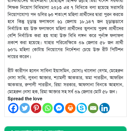
রীটকারীদের আইনজীবী মোহাম্মদ ছিদ্দিক উল্লাহ মিয়া বলেন সরকারী
শিক্ষক নিয়োগ বিধিমালা ২০১৩ এর ৭ বিধিতে বলা হয়েছে সরাসরি
নিয়োগযোগ্য পদ গুলির ৬০ শতাংশ মহিলা প্রার্থীদের দ্বারা পুরন করতে
হবে কিন্তু চূড়ান্ত ফলাফলে ৬১ জেলায় ১৮,১৪৭ জন চূড়ান্তভাবে
নির্বাচিত হয় উক্ত ফলাফলে মহিলা প্রার্থীদের তুলনায় পুরুষ প্রার্থীদের
বেশি নির্বাচিত করা হয় যাহা উক্ত বিধি লঙ্গন করে পূর্নাঙ্গ ফলাফল
প্রকাশ করা হয়েছে। যাহার পরিপ্রেক্ষিতে ০৯ জেলার ৫৮ জন প্রার্থী
৬০% মহিলা কোটায় নিয়োগের নির্দেশনা চেয়ে উক্ত রীট পিটিশন
দায়ের করেন।
রীট কারীগন হলেন সাবিনা ইয়াসমিন, মোসাঃ খালেদা বেগম, মেহেরুন
নেসা সাথি, লুবনা আক্তার, শ্যামলী আকতার, তমা পারভীন, আফরিন
আকতার, রুপালী পারভীন, রিয়া সরকার, আফসানা বিনতে আহসান,
মেহেরুন নেসা হক, রিমা আক্তার সহ সর্ব ০৯ জেলার মোট ৫৮ জন।
Spread the love