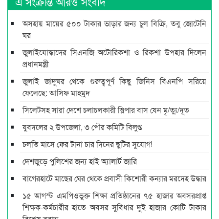
এ সংক্রান্ত আরও সংবাদ
অসহায় মায়ের ৫০০ টাকার ভাড়ার জন্য চুল বিক্রি, তবু জোটেনি
ঘর
জুলাইযোদ্ধাদের সিএনজি অটোরিকশা ও রিকশা উপহার দিলেন
প্রধানমন্ত্রী
জুলাই জাদুঘর থেকে গুরুত্বপূর্ণ কিছু জিনিস বিএনপি সরিয়ে
ফেলেছে: আসিফ মাহমুদ
সিলেটসহ সারা দেশে চলাচলকারী স্লিপার বাস যেন মৃ/ত্যু/দূত
যুবদলের ২ উপজেলা, ৩ পৌর কমিটি বিলুপ্ত
চলতি মাসে ফের টানা চার দিনের ছুটির সুযোগ!
দেশজুড়ে পুলিশের জন্য হাই অ্যালার্ট জারি
বাগেরহাটে মাছের ঘের থেকে প্রবাসী কিশোরী কন্যার মরদেহ উদ্ধার
১৫ আগস্ট এমপিওভুক্ত শিক্ষা প্রতিষ্ঠানের ৭৫ হাজার অবসরপ্রাপ্ত
শিক্ষক-কর্মচারীর হাতে অবসর সুবিধার দুই হাজার কোটি টাকার
বিশেষ বরাদ্দ