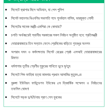
সিলেটে ক্রাশার মিলে অভিযান, যা পেল পুলিশ
সিলেট মহানগর বিএনপির সভাপতি পদে পুনর্বহাল নাসিম, ভারমুক্ত লোদী
সিলেটের সাবেক মন্ত্রী-এমপিরা কে কোথায়?
চলতি অর্থবছরেই স্থানীয় সরকারের সকল নির্বাচন অনুষ্ঠিত হবে: প্রতিমন্ত্রী
দোয়ারাবাজারে তিন সন্তান ফেলে প্রেমিকের বাড়িতে গৃহবধূর অনশন
অপরাধ দমন ও কর্মদক্ষতায় সিলেট রেঞ্জের শ্রেষ্ঠ এসআই দোয়ারাবাজারের
রিফাত
ধর্মপাশায় তৃতীয় শ্রেণীর পুকুরের পানিতে ডুবে মৃ/ত্যু
সিলেটে শিশু ফাহিমা হত্যা মামলায় প্রধান আসামির মৃত্যুদণ্ড
বুরুঙ্গা ইউনিয়ন ফাউন্ডেশন ইউকের ৫ম দ্বিবার্ষিক সম্মেলন ও নির্বাচনের
তফসিল ঘোষণা
সিলেটে সড়ক দু/র্ঘ/ট/নায় প্রাণ গেল যুবকের