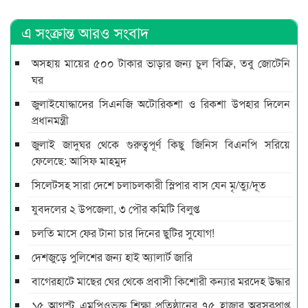
এ সংক্রান্ত আরও সংবাদ
অসহায় মায়ের ৫০০ টাকার ভাড়ার জন্য চুল বিক্রি, তবু জোটেনি
ঘর
জুলাইযোদ্ধাদের সিএনজি অটোরিকশা ও রিকশা উপহার দিলেন
প্রধানমন্ত্রী
জুলাই জাদুঘর থেকে গুরুত্বপূর্ণ কিছু জিনিস বিএনপি সরিয়ে
ফেলেছে: আসিফ মাহমুদ
সিলেটসহ সারা দেশে চলাচলকারী স্লিপার বাস যেন মৃ/ত্যু/দূত
যুবদলের ২ উপজেলা, ৩ পৌর কমিটি বিলুপ্ত
চলতি মাসে ফের টানা চার দিনের ছুটির সুযোগ!
দেশজুড়ে পুলিশের জন্য হাই অ্যালার্ট জারি
বাগেরহাটে মাছের ঘের থেকে প্রবাসী কিশোরী কন্যার মরদেহ উদ্ধার
১৫ আগস্ট এমপিওভুক্ত শিক্ষা প্রতিষ্ঠানের ৭৫ হাজার অবসরপ্রাপ্ত