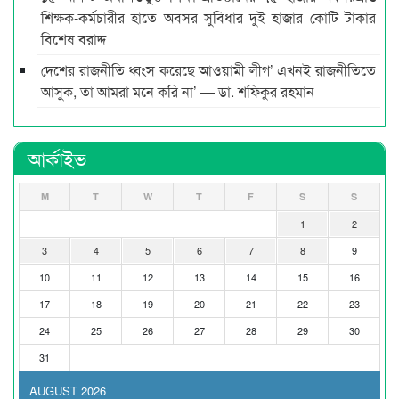
শিক্ষক-কর্মচারীর হাতে অবসর সুবিধার দুই হাজার কোটি টাকার
বিশেষ বরাদ্দ
দেশের রাজনীতি ধ্বংস করেছে আওয়ামী লীগ’ এখনই রাজনীতিতে
আসুক, তা আমরা মনে করি না’ — ডা. শফিকুর রহমান
আর্কাইভ
M
T
W
T
F
S
S
1
2
3
4
5
6
7
8
9
10
11
12
13
14
15
16
17
18
19
20
21
22
23
24
25
26
27
28
29
30
31
AUGUST 2026