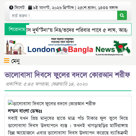
সিলেট
৯ই আগস্ট, ২০২৬ খ্রিস্টাব্দ | ২৫শে শ্রাবণ, ১৪৩৩ বঙ্গাব্দ
সিলেটে বাস দুর্ঘ*টনা*য় নিহ/তদের পরিবার পাবে ৫ লাখ, আহ/তরা
শিরোনাম
জৈন্তাপুর সারী ৩ বালু মহালে অবৈধ ভাবে বালু উত্তোলনের সত্যতা প
মেনু
ভালোবাসা দিবসে ফুলের বদলে কোরআন শরীফ
প্রকাশিত: ৫:৪৫ অপরাহ্ণ, ফেব্রুয়ারি ১৪, ২০২০
লন্ডন বাংলা ডেস্কঃঃ
সবাই যখন প্রিয় মানুষের হাতে মাত্র পাঁচ টাকার ফুল তুলে দিয়ে
ভালোবাসা দিবস উদযাপনে ব্যস্ত । তখনই খাগড়াছড়ির মাটিরাঙ্গায়
ভিন্ন আয়োজনে এবার ভালোবাসা দিবস উদযাপন করেছে ব্যাতিক্রমী