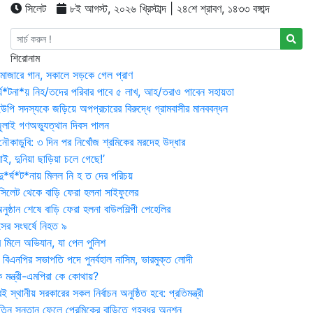
সিলেট
৮ই আগস্ট, ২০২৬ খ্রিস্টাব্দ | ২৪শে শ্রাবণ, ১৪৩৩ বঙ্গাব্দ
শিরোনাম
মাজারে গান, সকালে সড়কে গেল প্রাণ
র্ঘ*টনা*য় নিহ/তদের পরিবার পাবে ৫ লাখ, আহ/তরাও পাবেন সহায়তা
উপি সদস্যকে জড়িয়ে অপপ্রচারের বিরুদ্ধে গ্রামবাসীর মানববন্ধন
ুলাই গণঅভ্যুত্থান দিবস পালন
নৌকাডুবি: ৩ দিন পর নিখোঁজ শ্রমিকের মরদেহ উদ্ধার
ই, দুনিয়া ছাড়িয়া চলে গেছে!’
*র্ঘ*ট*নায় মিলল নি হ ত দের পরিচয়
 সিলেট থেকে বাড়ি ফেরা হলনা সাইফুলের
ষ্ঠান শেষে বাড়ি ফেরা হলনা বাউলশিল্পী পেহেলির
সের সংঘর্ষে নিহত ৯
র মিলে অভিযান, যা পেল পুলিশ
বিএনপির সভাপতি পদে পুনর্বহাল নাসিম, ভারমুক্ত লোদী
 মন্ত্রী-এমপিরা কে কোথায়?
 স্থানীয় সরকারের সকল নির্বাচন অনুষ্ঠিত হবে: প্রতিমন্ত্রী
তিন সন্তান ফেলে প্রেমিকের বাড়িতে গৃহবধূর অনশন