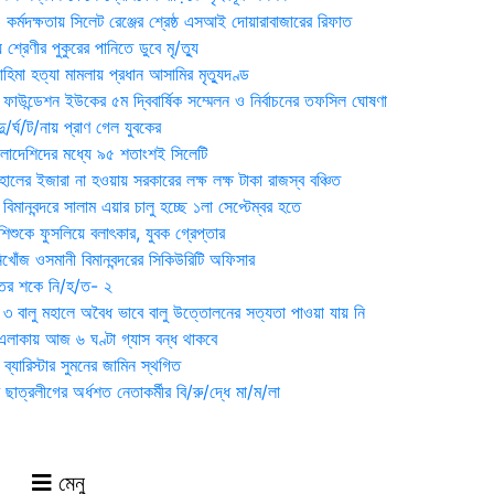
্মদক্ষতায় সিলেট রেঞ্জের শ্রেষ্ঠ এসআই দোয়ারাবাজারের রিফাত
 শ্রেণীর পুকুরের পানিতে ডুবে মৃ/ত্যু
হিমা হত্যা মামলায় প্রধান আসামির মৃত্যুদণ্ড
়ন ফাউন্ডেশন ইউকের ৫ম দ্বিবার্ষিক সম্মেলন ও নির্বাচনের তফসিল ঘোষণা
র্ঘ/ট/নায় প্রাণ গেল যুবকের
াংলাদেশিদের মধ্যে ৯৫ শতাংশই সিলেটি
ালের ইজারা না হওয়ায় সরকারের লক্ষ লক্ষ টাকা রাজস্ব বঞ্চিত
িমানবন্দরে সালাম এয়ার চালু হচ্ছে ১লা সেপ্টেম্বর হতে
িশুকে ফুসলিয়ে বলাৎকার, যুবক গ্রেপ্তার
খোঁজ ওসমানী বিমানবন্দরের সিকিউরিটি অফিসার
ুতের শকে নি/হ/ত- ২
ী ৩ বালু মহালে অবৈধ ভাবে বালু উত্তোলনের সত্যতা পাওয়া যায় নি
লাকায় আজ ৬ ঘণ্টা গ্যাস বন্ধ থাকবে
্যারিস্টার সুমনের জামিন স্থগিত
 ছাত্রলীগের অর্ধশত নেতাকর্মীর বি/রু/দ্ধে মা/ম/লা
মেনু