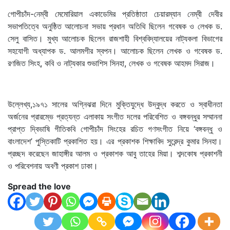
গোপীচাঁদ-নেম্বী মেমোরিয়াল একাডেমির প্রতিষ্ঠাতা চেয়ারম্যান নেম্বী দেবীর
সভাপতিত্বে অনুষ্ঠিত আলোচনা সভায় প্রধান অতিথি ছিলেন গবেষক ও লেখক ড.
সেলু বাসিত। মুখ্য আলোচক ছিলেন রাজশাহী বিশ্ববিদ্যালয়ের নাট্যকলা বিভাগের
সহযোগী অধ্যাপক ড. আলমগীর স্বপন। আলোচক ছিলেন লেখক ও গবেষক ড.
রণজিত সিংহ, কবি ও নাট্যকার শুভাশিস সিনহা, লেখক ও গবেষক আহমদ সিরাজ।
উল্লেখ্য,১৯৭১ সালের অগ্নিঝরা দিনে মুক্তিযুদ্ধে উদ্বুদ্ধ করতে ও স্বাধীনতা
অর্জনের প্রারম্ভে প্রত্যন্ত এলাকায় সংগীত দলের পরিবেশিত ও বঙ্গবন্ধুর সম্মাননা
প্রাপ্ত দ্বিভাষি গীতিকবি গোপীচাঁদ সিংহের রচিত গণসংগীত নিয়ে ‘বঙ্গবন্ধু ও
বাংলাদেশ’ পুস্তিকাটি প্রকাশিত হয়। এর প্রকাশক শিক্ষাবিদ সুরেন্দ্র কুমার সিনহা।
প্রচ্ছদ করেছেন জাহাঙ্গীর আলম ও প্রকাশক আবু তাহের মিয়া। শব্দকোষ প্রকাশনী
ও পরিবেশনায় অবণী প্রকাশ ঢাকা।
Spread the love