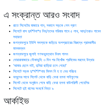
এ সংক্রান্ত আরও সংবাদ
রাতে সিলেটের মাজারে গান, সকালে সড়কে গেল প্রাণ
সিলেটে বাস দুর্ঘ*টনা*য় নিহ/তদের পরিবার পাবে ৫ লাখ, আহ/তরাও পাবেন
সহায়তা
জগন্নাথপুরে ইউপি সদস্যকে জড়িয়ে অপপ্রচারের বিরুদ্ধে গ্রামবাসীর
মানববন্ধন
জগন্নাথপুরে জুলাই গণঅভ্যুত্থান দিবস পালন
দোয়ারাবাজারে নৌকাডুবি: ৩ দিন পর নিখোঁজ শ্রমিকের মরদেহ উদ্ধার
‘আমার ছেলে নাই, দুনিয়া ছাড়িয়া চলে গেছে!’
সিলেটে সড়ক দু*র্ঘ*ট*নায় মিলল নি হ ত দের পরিচয়
বন্ধুদের সাথে সিলেট থেকে বাড়ি ফেরা হলনা সাইফুলের
সিলেট থেকে অনুষ্ঠান শেষে বাড়ি ফেরা হলনা বাউলশিল্পী পেহেলির
সিলেটে দুই বাসের সংঘর্ষে নিহত ৯
আর্কাইভ