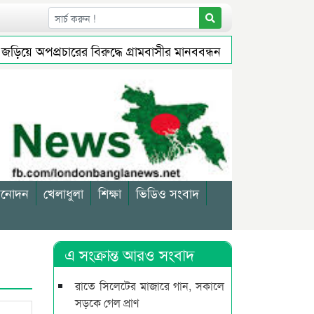
ে অপপ্রচারের বিরুদ্ধে গ্রামবাসীর মানববন্ধন
জগন্নাথপুরে জুল
্যাস বন্ধ থাকবে
মুক্তির আগেই ব্যারিস্টার সুমনের জামিন স্থগিত
িনোদন
খেলাধুলা
শিক্ষা
ভিডিও সংবাদ
এ সংক্রান্ত আরও সংবাদ
রাতে সিলেটের মাজারে গান, সকালে
সড়কে গেল প্রাণ