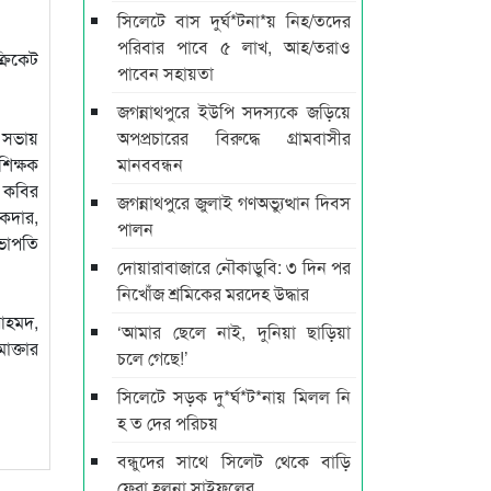
সিলেটে বাস দুর্ঘ*টনা*য় নিহ/তদের
পরিবার পাবে ৫ লাখ, আহ/তরাও
্রিকেট
পাবেন সহায়তা
জগন্নাথপুরে ইউপি সদস্যকে জড়িয়ে
 সভায়
অপপ্রচারের বিরুদ্ধে গ্রামবাসীর
শিক্ষক
মানববন্ধন
ক কবির
জগন্নাথপুরে জুলাই গণঅভ্যুত্থান দিবস
কদার,
পালন
সভাপতি
দোয়ারাবাজারে নৌকাডুবি: ৩ দিন পর
নিখোঁজ শ্রমিকের মরদেহ উদ্ধার
 আহমদ,
‘আমার ছেলে নাই, দুনিয়া ছাড়িয়া
ক্তার
চলে গেছে!’
সিলেটে সড়ক দু*র্ঘ*ট*নায় মিলল নি
হ ত দের পরিচয়
বন্ধুদের সাথে সিলেট থেকে বাড়ি
ফেরা হলনা সাইফুলের