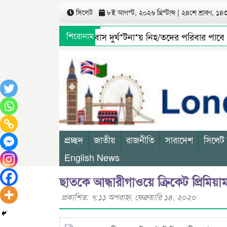
সিলেট
৮ই আগস্ট, ২০২৬ খ্রিস্টাব্দ | ২৪শে শ্রাবণ, ১৪৩৩
সিলেটে বাস দুর্ঘ*টনা*য় নিহ/তদের পরিবার পাবে 
শিরোনাম
জৈন্তাপুর সারী ৩ বালু মহালে অবৈধ ভাবে বালু উত্ত
প্রচ্ছদ
জাতীয়
রাজনীতি
সারাদেশ
সিলেট
English News
ছাতকে আন্ধারীগাওয়ে ক্রিকেট প্রিমিয়
প্রকাশিত: ৭:১১ অপরাহ্ণ, ফেব্রুয়ারি ১৪, ২০২০