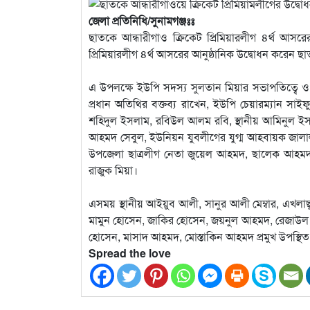
জেলা প্রতিনিধি/সুনামগঞ্জঃঃ
ছাতকে আন্ধারীগাও ক্রিকেট প্রিমিয়ারলীগ ৪র্থ আসরে
প্রিমিয়ারলীগ ৪র্থ আসরের আনুষ্ঠানিক উদ্বোধন করেন 
এ উপলক্ষে ইউপি সদস্য সুলতান মিয়ার সভাপতিত্বে
প্রধান অতিথির বক্তব্য রাখেন, ইউপি চেয়ারম্যান সা
শহিদুল ইসলাম, রবিউল আলম রবি, স্থানীয় আমিনুল ইসল
আহমদ সেবুল, ইউনিয়ন যুবলীগের যুগ্ম আহবায়ক জালা
উপজেলা ছাত্রলীগ নেতা জুয়েল আহমদ, ছালেক আহমদ, ন
রাজুক মিয়া।
এসময় স্থানীয় আইয়ুব আলী, সানুর আলী মেম্বার, এখ
মামুন হোসেন, জাকির হোসেন, জয়নুল আহমদ, রেজাউল
হোসেন, মাসাদ আহমদ, মোস্তাকিন আহমদ প্রমুখ উপস্থিত 
Spread the love