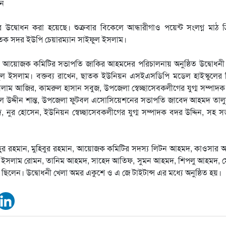
র উদ্বোধন করা হয়েছে। শুক্রবার বিকেলে আন্ধারীগাও পয়েন্ট সংলগ্ন মাঠ ক
ছাতক সদর ইউপি চেয়ারম্যান সাইফুল ইসলাম।
 ও আয়োজক কমিটির সভাপতি জাকির আহমদের পরিচালনায় অনুষ্ঠিত উদ্বোধনী
ইফুল ইসলাম। বক্তব্য রাখেন, ছাতক ইউনিয়ন এসইএসডিপি মডেল হাইস্কুলের 
াম আজির, কামরুল হাসান সবুজ, উপজেলা স্বেচ্ছাসেবকলীগের যুগ্ম সম্পাদ
ল উদ্দীন শান্ত, উপজেলা ফুটবল এসোসিয়েশনের সভাপতি জাবেদ আহমদ তালু
ুর হোসেন, ইউনিয়ন স্বেচ্ছাসেবকলীগের যুগ্ম সম্পাদক বদর উদ্দিন, সহ 
লাছুর রহমান, মুহিবুর রহমান, আয়োজক কমিটির সদস্য লিটন আহমদ, কাওসার
 ইসলাম রোমন, তানিম আহমদ, সাহেদ আতিফ, সুমন আহমদ, শিপলু আহমদ, মো
ছিলেন। উদ্বোধনী খেলা অমর একুশে ও এ জে টাইটান্স এর মধ্যে অনুষ্ঠিত হয়।