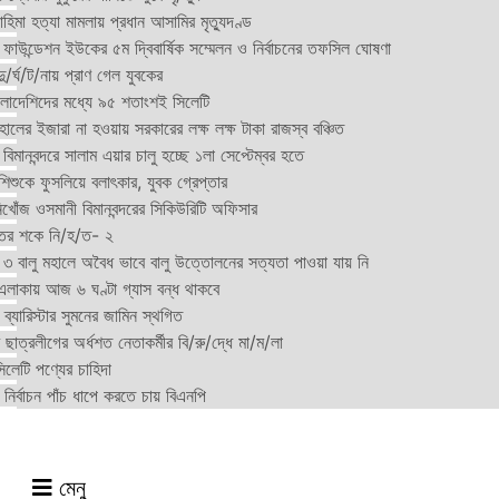
হিমা হত্যা মামলায় প্রধান আসামির মৃত্যুদণ্ড
়ন ফাউন্ডেশন ইউকের ৫ম দ্বিবার্ষিক সম্মেলন ও নির্বাচনের তফসিল ঘোষণা
র্ঘ/ট/নায় প্রাণ গেল যুবকের
াংলাদেশিদের মধ্যে ৯৫ শতাংশই সিলেটি
ালের ইজারা না হওয়ায় সরকারের লক্ষ লক্ষ টাকা রাজস্ব বঞ্চিত
িমানবন্দরে সালাম এয়ার চালু হচ্ছে ১লা সেপ্টেম্বর হতে
িশুকে ফুসলিয়ে বলাৎকার, যুবক গ্রেপ্তার
খোঁজ ওসমানী বিমানবন্দরের সিকিউরিটি অফিসার
ুতের শকে নি/হ/ত- ২
ী ৩ বালু মহালে অবৈধ ভাবে বালু উত্তোলনের সত্যতা পাওয়া যায় নি
লাকায় আজ ৬ ঘণ্টা গ্যাস বন্ধ থাকবে
্যারিস্টার সুমনের জামিন স্থগিত
 ছাত্রলীগের অর্ধশত নেতাকর্মীর বি/রু/দ্ধে মা/ম/লা
েটি পণ্যের চাহিদা
নির্বাচন পাঁচ ধাপে করতে চায় বিএনপি
মেনু