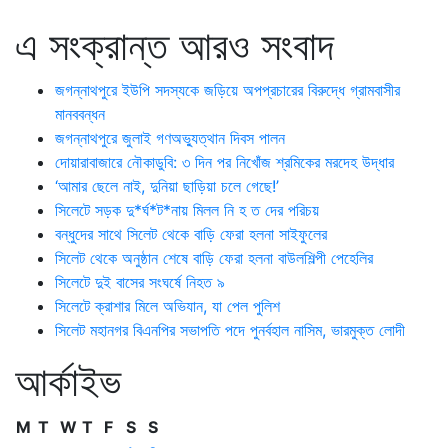
এ সংক্রান্ত আরও সংবাদ
জগন্নাথপুরে ইউপি সদস্যকে জড়িয়ে অপপ্রচারের বিরুদ্ধে গ্রামবাসীর
মানববন্ধন
জগন্নাথপুরে জুলাই গণঅভ্যুত্থান দিবস পালন
দোয়ারাবাজারে নৌকাডুবি: ৩ দিন পর নিখোঁজ শ্রমিকের মরদেহ উদ্ধার
‘আমার ছেলে নাই, দুনিয়া ছাড়িয়া চলে গেছে!’
সিলেটে সড়ক দু*র্ঘ*ট*নায় মিলল নি হ ত দের পরিচয়
বন্ধুদের সাথে সিলেট থেকে বাড়ি ফেরা হলনা সাইফুলের
সিলেট থেকে অনুষ্ঠান শেষে বাড়ি ফেরা হলনা বাউলশিল্পী পেহেলির
সিলেটে দুই বাসের সংঘর্ষে নিহত ৯
সিলেটে ক্রাশার মিলে অভিযান, যা পেল পুলিশ
সিলেট মহানগর বিএনপির সভাপতি পদে পুনর্বহাল নাসিম, ভারমুক্ত লোদী
আর্কাইভ
M
T
W
T
F
S
S