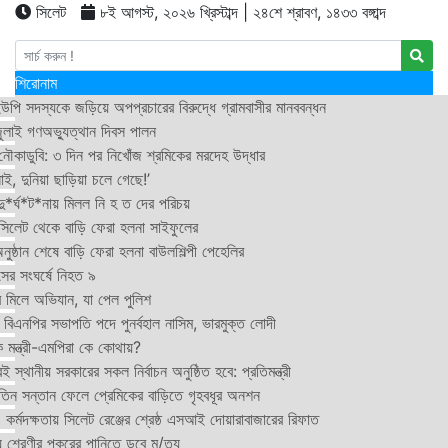
সিলেট
৮ই আগস্ট, ২০২৬ খ্রিস্টাব্দ | ২৪শে শ্রাবণ, ১৪৩৩ বঙ্গাব্দ
শিরোনাম
উপি সদস্যকে জড়িয়ে অপপ্রচারের বিরুদ্ধে গ্রামবাসীর মানববন্ধন
ুলাই গণঅভ্যুত্থান দিবস পালন
নৌকাডুবি: ৩ দিন পর নিখোঁজ শ্রমিকের মরদেহ উদ্ধার
ই, দুনিয়া ছাড়িয়া চলে গেছে!’
*র্ঘ*ট*নায় মিলল নি হ ত দের পরিচয়
 সিলেট থেকে বাড়ি ফেরা হলনা সাইফুলের
ষ্ঠান শেষে বাড়ি ফেরা হলনা বাউলশিল্পী পেহেলির
সের সংঘর্ষে নিহত ৯
র মিলে অভিযান, যা পেল পুলিশ
বিএনপির সভাপতি পদে পুনর্বহাল নাসিম, ভারমুক্ত লোদী
 মন্ত্রী-এমপিরা কে কোথায়?
 স্থানীয় সরকারের সকল নির্বাচন অনুষ্ঠিত হবে: প্রতিমন্ত্রী
তিন সন্তান ফেলে প্রেমিকের বাড়িতে গৃহবধূর অনশন
্মদক্ষতায় সিলেট রেঞ্জের শ্রেষ্ঠ এসআই দোয়ারাবাজারের রিফাত
 শ্রেণীর পুকুরের পানিতে ডুবে মৃ/ত্যু