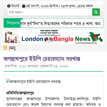
সিলেট
৯ই আগস্ট, ২০২৬ খ্রিস্টাব্দ | ২৫শে শ্রাবণ, ১৪৩৩ বঙ্গাব্দ
সিলেটে বাস দুর্ঘ*টনা*য় নিহ/তদের পরিবার পাবে ৫ লাখ, আহ/তর
শিরোনাম
জৈন্তাপুর সারী ৩ বালু মহালে অবৈধ ভাবে বালু উত্তোলনের সত্যতা 
মেনু
জগন্নাথপুরে ইউপি চেয়ারম্যান বরখাস্ত
প্রকাশিত: ৭:১০ অপরাহ্ণ, ফেব্রুয়ারি ১৬, ২০২০
প্রতিনিধি/জগন্নাথপুর
সুনামগঞ্জের জগন্নাথপুর উপজেলার চিলাউড়া-হলদিপুর ইউপি
চেয়ারম্যান মোঃ আরশ মিয়াকে বরখাস্ত করা হয়েছে। অনিয়ম ও