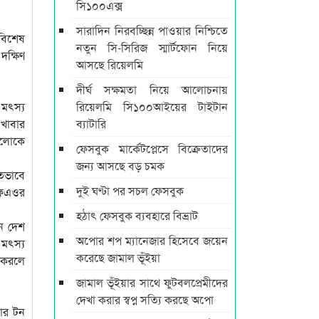
সি১০০এক্স
সারাদিন নিরবচ্ছিন্ন পাওয়ার নিশ্চিতে
 বিশেষ
নতুন সি-সিরিজ স্মার্টফোন নিয়ে
ক্ষিণ
আসছে রিয়েলমি
দীর্ঘ সক্ষমতা নিয়ে আলোচনায়
 মৎস্য
রিয়েলমি সি১০০আইয়ের টাইটান
 খাবার
ব্যাটারি
 আলোকে
ফেসবুক মার্কেটপ্লেসে বিক্রেতাদের
জন্য আসছে বড় চমক
গতভাবে
দুই ঘণ্টা পর সচল ফেসবুক
এফএওর
হঠাৎ ফেসবুক ব্যবহারে বিভ্রাট
ন দেশ
অপোর শপ ম্যানেজার হিসেবে জয়েন
 মৎস্য
করেছে জামাল ভূঁইয়া
া করলে
জামাল ভূঁইয়ার সাথে ফুটবলপ্রেমীদের
দেখা করার স্বপ্ন সত্যি করছে অপো
ার টন