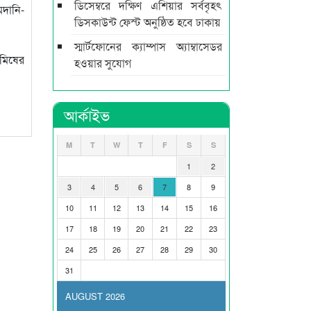
ডিসেম্বরে দক্ষিণ এশিয়ার সর্ববৃহৎ
মদানি-
ডিসকাউন্ট ফেস্ট অনুষ্ঠিত হবে ঢাকায়
স্মার্টফোনের ক্যাম্পাস অ্যাম্বাসেডর
আমিষের
হওয়ার সুযোগ
আর্কাইভ
M
T
W
T
F
S
S
1
2
3
4
5
6
7
8
9
10
11
12
13
14
15
16
17
18
19
20
21
22
23
24
25
26
27
28
29
30
31
AUGUST 2026