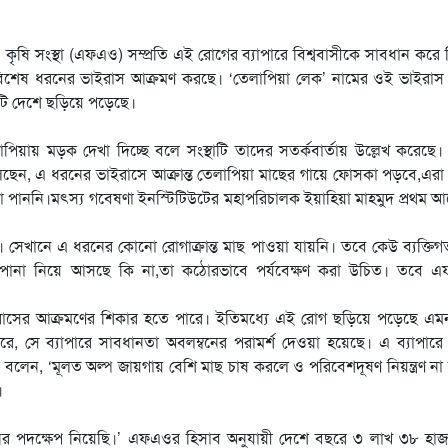
কৃষি সংস্থা (এফএও) সম্প্রতি এই রোগের ব্যাপারে বিশ্ববাসীকে সাবধান করে
িশেষ ধরনের ভাইরাস আক্রমণ করছে। ‘তেলাপিয়া লেক’ নামের ওই ভাইরাস দ
টি দেশে ছড়িয়ে পড়েছে।
ায় মড়ক দেখা দিচ্ছে বলে সংস্থাটি তাদের সতর্কবার্তায় উল্লেখ করেছে।
 বলছেন, এ ধরনের ভাইরাসে আক্রান্ত তেলাপিয়া মাছের গায়ে ফোসকা পড়বে,এরা
 পাননি।মৎস্য গবেষণা ইনস্টিটিউটের মহাপরিচালক ইয়াহিয়া মাহমুদ প্রথম
েন। সেখানে এ ধরনের কোনো রোগাক্রান্ত মাছ পাওয়া যায়নি। তবে কেউ ব্যক্তি
ের পোনা নিয়ে আসছে কি না,তা কঠোরভাবে পর্যবেক্ষণ করা উচিত। তবে 
াইরাসের আক্রমণের শিকার হতে পারে। ইতিমধ্যে এই রোগ ছড়িয়ে পড়েছে এম
, সে ব্যাপারে সাবধানতা অবলম্বনের পরামর্শ দেওয়া হয়েছে। এ ব্যাপারে
েন, ‘মূলত অল্প জায়গায় বেশি মাছ চাষ করলে ও পরিবেশদূষণ নিয়ন্ত্রণ ন
।
ের পদক্ষেপ নিয়েছি।’ এফএওর হিসাব অনুযায়ী দেশে বছরে ৩ লাখ ৩৮ হাজ