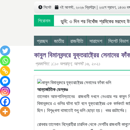
সিলেট
৭ই আগস্ট, ২০২৬ খ্রিস্টাব্দ | ২৩শে শ্রাবণ, ১৪৩৩ বঙ্গা
দোয়ারাবাজারে নৌকাডুবি: ৩ দিন পর নিখোঁজ শ্রমিকের মরদেহ উদ
শিরোনাম
সিলেটে শিশু ফাহিমা হত্যা মামলায় প্রধান আসামির মৃত্যুদণ্ড
সিলেটে নিষিদ্ধ ছাত্রলীগের অর্ধশত নেতাকর্মীর বি/রু/দ্ধে মা/ম/
প্রচ্ছদ
জাতীয়
রাজনীতি
সারাদেশ
সিলেট বিভাগ
কাবুল বিমানবন্দরে যুক্তরাষ্ট্রের সেনাদের ফাঁক
প্রকাশিত: ১:১০ অপরাহ্ণ, আগস্ট ১৬, ২০২১
আন্তর্জাতিক ডেস্কঃঃ
তালেবান আফগানিস্তানের রাজধানী দখলে নেওয়ার পর কাবুল বিমান
বিমানবন্দরে এ গুলির ঘটনা ঘটে বলে যুক্তরাষ্ট্রের এক কর্মকর্তা
ছিল। বিশৃঙ্খলা থামাতেই শুধু গুলি ছোড়া হয়। খবর রয়টার্সের।
রোববার তালেবান বিদ্রোহীরা চারদিক থেকে দেশটির রাজধানী কা