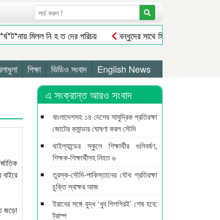
র্ঘ*ট*নায় মিলল নি হ ত দের পরিচয়
বন্ধুদের সাথে সিলেট থেকে বাড়ি ফের
িল ঘোষণা
সিলেটে সড়ক দু/র্ঘ/ট/নায় প্রাণ গেল যুবকের
যুক্তরাজ্যে 
 ধাপে করতে চায় বিএনপি
৪০ দিন জামাতে নামাজ ৩২ শিশু-কিশোরদের ২ লাখ 
েলাধুলা
শিক্ষা
ভিডিও সংবাদ
English News
এ সংক্রান্ত আরও সংবাদ
বাংলাদেশসহ ১৪ দেশের সামুদ্রিক প্রতিরক্ষা
জোটের কমান্ডার ঘোষণা করল সৌদি
থাইল্যান্ডের স্কুলে শিক্ষার্থীর গুলিবর্ষণ,
শিক্ষক-শিক্ষার্থীসহ নিহত ৬
র্জাতিক
র বাইরে
তুরস্ক-সৌদি-পাকিস্তানের যৌথ প্রতিরক্ষা
চুক্তি স্বাক্ষর আজ
ইরানের সঙ্গে যুদ্ধ ‘খুব শিগগিরই’ শেষ হবে:
িতে জড়ো
ট্রাম্প