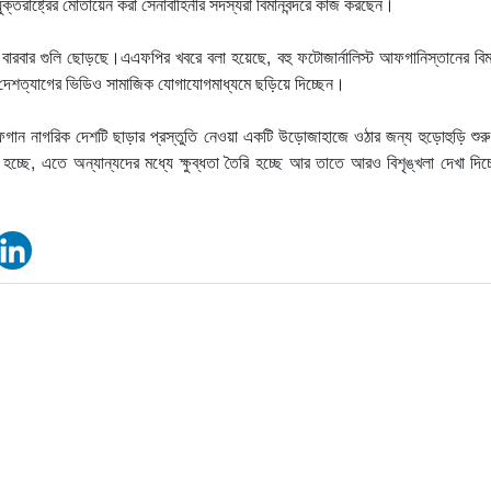
্তরাষ্ট্রের মোতায়েন করা সেনাবাহিনীর সদস্যরা বিমানবন্দরে কাজ করছেন।
বারবার গুলি ছোড়ছে।এএফপির খবরে বলা হয়েছে, বহু ফটোজার্নালিস্ট আফগানিস্তানের বিমা
দেশত্যাগের ভিডিও সামাজিক যোগাযোগমাধ্যমে ছড়িয়ে দিচ্ছেন।
ফগান নাগরিক দেশটি ছাড়ার প্রস্তুতি নেওয়া একটি উড়োজাহাজে ওঠার জন্য হুড়োহুড়ি শুর
য়া হচ্ছে, এতে অন্যান্যদের মধ্যে ক্ষুব্ধতা তৈরি হচ্ছে আর তাতে আরও বিশৃঙ্খলা দেখা দিচ