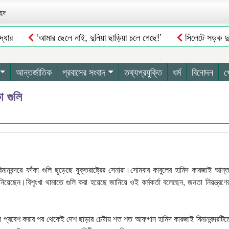
ব্দ
্ধার
‘আমার ছেলে নাই, দুনিয়া ছাড়িয়া চলে গেছে!’
সিলেটে সড়ক দু*
বুরুঙ্গা ইউনিয়ন ফাউন্ডেশন ইউকের ৫ম দ্বিবার্ষিক সম্মেলন ও নির্বাচনের তফস
লা
ইউরোপজুড়ে সিলেটি পণ্যের চাহিদা
স্থানীয় সরকার নির্বাচন পাঁচ
আন্তর্জাতিক
প্রবাসের সংবাদ
তথ্যপ্রযুক্তি
ধর্ম
বিনোদন
খ
া গুলি
বন্দরে ফাঁকা গুলি ছুড়েছে যুক্তরাষ্ট্রের সেনারা।সোমবার কাবুলের হামিদ কারজাই আন্ত
 জানিয়েছেন।বিশৃংখা থামাতে গুলি করা হয়েছে জানিয়ে ওই কর্মকর্তা বলেছেন, জনতা নিয়ন্ত্রণে
বুলে প্রবেশ করার পর থেকেই দেশ ছাড়ার চেষ্টায় শত শত আফগান হামিদ কারজাই বিমানবন্দরট