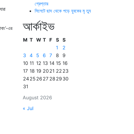
গ্রেপ্তার
যারা
সিলেটে ছাদ থেকে পড়ে যুবকের মৃ ত্যু
আর্কাইভ
াবাং’-এর
M
T
W
T
F
S
S
1
2
3
4
5
6
7
8
9
10
11
12
13
14
15
16
17
18
19
20
21
22
23
24
25
26
27
28
29
30
31
August 2026
« Jul