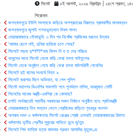
সিলেট
৮ই আগস্ট, ২০২৬ খ্রিস্টাব্দ | ২৪শে শ্রাবণ, ১৪৩৩ 
শিরোনাম
জগন্নাথপুরে ইউপি সদস্যকে জড়িয়ে অপপ্রচারের বিরুদ্ধে গ্রামবাসীর মানববন্ধন
জগন্নাথপুরে জুলাই গণঅভ্যুত্থান দিবস পালন
দোয়ারাবাজারে নৌকাডুবি: ৩ দিন পর নিখোঁজ শ্রমিকের মরদেহ উদ্ধার
‘আমার ছেলে নাই, দুনিয়া ছাড়িয়া চলে গেছে!’
সিলেটে সড়ক দু*র্ঘ*ট*নায় মিলল নি হ ত দের পরিচয়
বন্ধুদের সাথে সিলেট থেকে বাড়ি ফেরা হলনা সাইফুলের
সিলেট থেকে অনুষ্ঠান শেষে বাড়ি ফেরা হলনা বাউলশিল্পী পেহেলির
সিলেটে দুই বাসের সংঘর্ষে নিহত ৯
সিলেটে ক্রাশার মিলে অভিযান, যা পেল পুলিশ
সিলেট মহানগর বিএনপির সভাপতি পদে পুনর্বহাল নাসিম, ভারমুক্ত লোদী
সিলেটের সাবেক মন্ত্রী-এমপিরা কে কোথায়?
চলতি অর্থবছরেই স্থানীয় সরকারের সকল নির্বাচন অনুষ্ঠিত হবে: প্রতিমন্ত্রী
দোয়ারাবাজারে তিন সন্তান ফেলে প্রেমিকের বাড়িতে গৃহবধূর অনশন
অপরাধ দমন ও কর্মদক্ষতায় সিলেট রেঞ্জের শ্রেষ্ঠ এসআই দোয়ারাবাজারের রিফাত
ধর্মপাশায় তৃতীয় শ্রেণীর পুকুরের পানিতে ডুবে মৃ/ত্যু
সিলেটে শিশু ফাহিমা হত্যা মামলায় প্রধান আসামির মৃত্যুদণ্ড