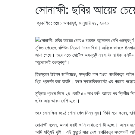
সোনাক্ষী: ছবির আয়ের চেয়ে
প্রকাশিত: ৩:৪০ অপরাহ্ণ, জানুয়ারি ২৪, ২০২০
মুক্তি পেয়েছে বলিউড সিনেমা ‘দাবাং থ্রি’। এদিকে ভারতে ইসল
জানা গেছে। তবে এতে মোটেও অসন্তুষ্ট নন ছবির নায়িকা বলিউড
আন্দোলনই গুরুত্বপূর্ণ।
হিন্দুস্তান টাইমস জানিয়েছে, সম্প্রতি পাস হওয়া নাগরিকত্ব আ
থ্রি’ প্রদর্শন করা যায়নি। ফলে স্বাভাবিকভাবেই এর প্রভাব পড়
মুক্তির প্রথম দিনে ২৪ কোটি ৫০ লাখ রুপি আয়ের পর দ্বিতীয় দি
ছবির আয় আরও বেশি হতো।
তবে সোনাক্ষির কণ্ঠে শোনা গেল ভিন্ন সুর। তিনি মনে করেন, ছবি
সোনাক্ষী বলেন, আমরা সবাই জানি সারাদেশে কী হচ্ছে। আমার মনে 
আমি সত্যিই খুশি। এই মুহূর্তে সারা দেশ নাগরিকত্ব সংশোধনী আ