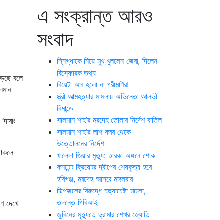
এ সংক্রান্ত আরও
সংবাদ
স্নিগ্ধাকে নিয়ে মুখ খুললেন জেবা, দিলেন
বিস্ফোরক তথ্য
ড়েছে বলে
বিয়েটা আর হলো না পরীমণির!
লমান
স্ত্রী আত্মহত্যার মামলায় অভিনেতা আলভী
রিমান্ডে
সালমান শাহ’র মরদেহ তোলার নির্দেশ বাতিল
‘দাবাং
সালমান শাহ’র লাশ কবর থেকে
উত্তোলনের নির্দেশ
থাকলে
খালেদা জিয়ার মৃত্যু: তারকা অঙ্গনে শোক
কনটেন্ট ক্রিয়েটর দ্বীপের শেষকৃত্য হবে
হবিগঞ্জ, মরদেহ আসবে মঙ্গলবার
ডিপজলের বিরুদ্ধে হত্যাচেষ্টা মামলা,
তদন্তে পিবিআই
াণ দেখে
জুবিনের মৃত্যুতে ড্রামার শেখর জ্যোতি