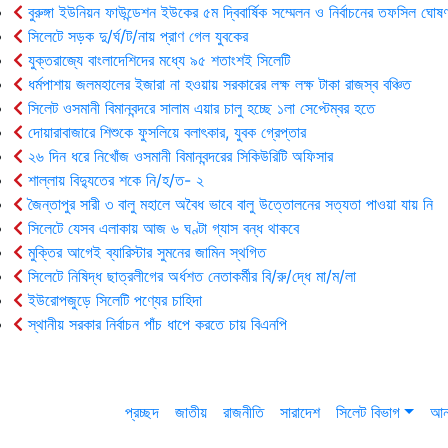
বুরুঙ্গা ইউনিয়ন ফাউন্ডেশন ইউকের ৫ম দ্বিবার্ষিক সম্মেলন ও নির্বাচনের তফসিল ঘোষণ
সিলেটে সড়ক দু/র্ঘ/ট/নায় প্রাণ গেল যুবকের
যুক্তরাজ্যে বাংলাদেশিদের মধ্যে ৯৫ শতাংশই সিলেটি
ধর্মপাশায় জলমহালের ইজারা না হওয়ায় সরকারের লক্ষ লক্ষ টাকা রাজস্ব বঞ্চিত
সিলেট ওসমানী বিমানবন্দরে সালাম এয়ার চালু হচ্ছে ১লা সেপ্টেম্বর হতে
দোয়ারাবাজারে শিশুকে ফুসলিয়ে বলাৎকার, যুবক গ্রেপ্তার
২৬ দিন ধরে নিখোঁজ ওসমানী বিমানবন্দরের সিকিউরিটি অফিসার
শাল্লায় বিদ্যুতের শকে নি/হ/ত- ২
জৈন্তাপুর সারী ৩ বালু মহালে অবৈধ ভাবে বালু উত্তোলনের সত্যতা পাওয়া যায় নি
সিলেটে যেসব এলাকায় আজ ৬ ঘণ্টা গ্যাস বন্ধ থাকবে
মুক্তির আগেই ব্যারিস্টার সুমনের জামিন স্থগিত
সিলেটে নিষিদ্ধ ছাত্রলীগের অর্ধশত নেতাকর্মীর বি/রু/দ্ধে মা/ম/লা
ইউরোপজুড়ে সিলেটি পণ্যের চাহিদা
স্থানীয় সরকার নির্বাচন পাঁচ ধাপে করতে চায় বিএনপি
প্রচ্ছদ
জাতীয়
রাজনীতি
সারাদেশ
সিলেট বিভাগ
আন্