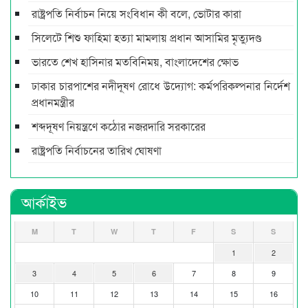
রাষ্ট্রপতি নির্বাচন নিয়ে সংবিধান কী বলে, ভোটার কারা
সিলেটে শিশু ফাহিমা হত্যা মামলায় প্রধান আসামির মৃত্যুদণ্ড
ভারতে শেখ হাসিনার মতবিনিময়, বাংলাদেশের ক্ষোভ
ঢাকার চারপাশের নদীদূষণ রোধে উদ্যোগ: কর্মপরিকল্পনার নির্দেশ
প্রধানমন্ত্রীর
শব্দদূষণ নিয়ন্ত্রণে কঠোর নজরদারি সরকারের
রাষ্ট্রপতি নির্বাচনের তারিখ ঘোষণা
আর্কাইভ
M
T
W
T
F
S
S
1
2
3
4
5
6
7
8
9
10
11
12
13
14
15
16