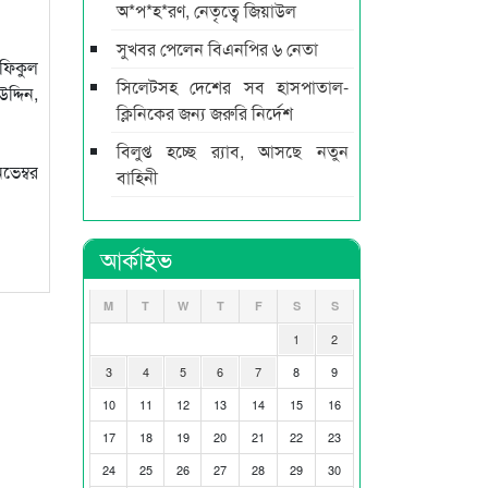
অ*প*হ*রণ, নেতৃত্বে জিয়াউল
সুখবর পেলেন বিএনপির ৬ নেতা
ফিকুল
সিলেটসহ দেশের সব হাসপাতাল-
দ্দিন,
ক্লিনিকের জন্য জরুরি নির্দেশ
বিলুপ্ত হচ্ছে র‍্যাব, আসছে নতুন
েম্বর
বাহিনী
আর্কাইভ
M
T
W
T
F
S
S
1
2
3
4
5
6
7
8
9
10
11
12
13
14
15
16
17
18
19
20
21
22
23
24
25
26
27
28
29
30