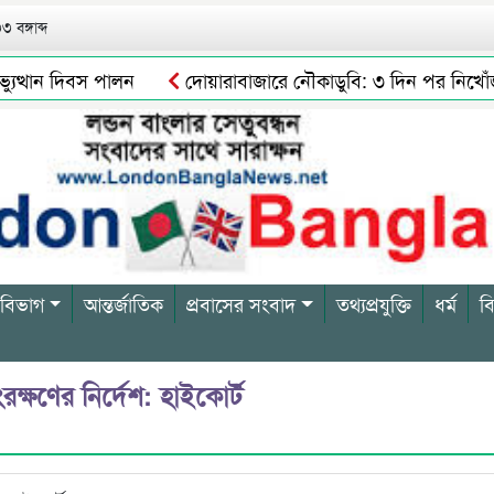
 বঙ্গাব্দ
ত্থান দিবস পালন
দোয়ারাবাজারে নৌকাডুবি: ৩ দিন পর নিখোঁজ শ্
সিলেটে নিষিদ্ধ ছাত্রলীগের অর্ধশত নেতাকর্মীর বি/রু/দ্ধে মা/ম/লা
 বিভাগ
আন্তর্জাতিক
প্রবাসের সংবাদ
তথ্যপ্রযুক্তি
ধর্ম
ব
ক্ষণের নির্দেশ: হাইকোর্ট