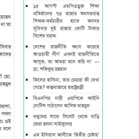
১৫ আগস্ট এমপিওভুক্ত শিক্ষা
প্রতিষ্ঠানের ৭৫ হাজার অবসরপ্রাপ্ত
িয়েছেন
শিক্ষক-কর্মচারীর হাতে অবসর
 না তা
সুবিধার দুই হাজার কোটি টাকার
বিশেষ বরাদ্দ
রবিবার
দেশের রাজনীতি ধ্বংস করেছে
কাদের
আওয়ামী লীগ’ এখনই রাজনীতিতে
আসুক, তা আমরা মনে করি না’ —
ডা. শফিকুর রহমান
ী মো.
কিসের হাসিনা, তার চেহারা কী দেখা
মাহমুদ
গেছে? কক্সবাজারে স্বরাষ্ট্রমন্ত্রী
বিএনপির নারী এমপিকে আইনি
নোটিশ পাঠালেন আসিফ মাহমুদ
িমালা,
% গণনা
বন্ধুদের সাথে সিলেট থেকে বাড়ি
এবং ওই
ফেরা হলনা সাইফুলের
বে বলে
এম ইলিয়াস আলীকে ‘দ্বিতীয় চেষ্টায়’