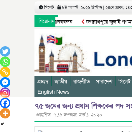
সিলেট
৮ই আগস্ট, ২০২৬ খ্রিস্টাব্দ | ২৪শে শ্রাবণ, ১৪৩৩
ের বিরুদ্ধে গ্রামবাসীর মানববন্ধন
শিরোনাম
জগন্নাথপুরে জুলাই গণঅভ্যু
বন্ধ থাকবে
মুক্তির আগেই ব্যারিস্টার সুমনের জামিন স্থগিত
প্রচ্ছদ
জাতীয়
রাজনীতি
সারাদেশ
সিলেট
English News
৭৫ জনের জন্য প্রধান শিক্ষকের পদ সংর
প্রকাশিত: ৭:১৯ অপরাহ্ণ, মার্চ ১, ২০২০