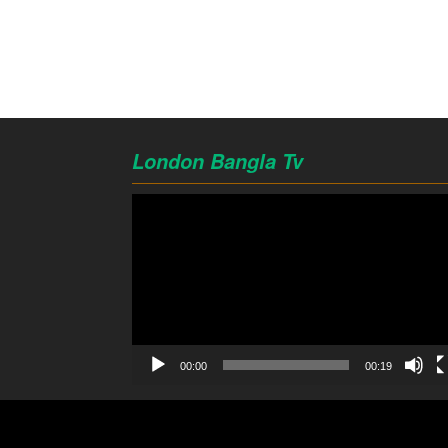
London Bangla Tv
Video
Player
00:00
00:19