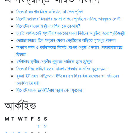
সিলেটে ক্রাশার মিলে অভিযান, যা পেল পুলিশ
সিলেট মহানগর বিএনপির সভাপতি পদে পুনর্বহাল নাসিম, ভারমুক্ত লোদী
সিলেটের সাবেক মন্ত্রী-এমপিরা কে কোথায়?
চলতি অর্থবছরেই স্থানীয় সরকারের সকল নির্বাচন অনুষ্ঠিত হবে: প্রতিমন্ত্রী
দোয়ারাবাজারে তিন সন্তান ফেলে প্রেমিকের বাড়িতে গৃহবধূর অনশন
অপরাধ দমন ও কর্মদক্ষতায় সিলেট রেঞ্জের শ্রেষ্ঠ এসআই দোয়ারাবাজারের
রিফাত
ধর্মপাশায় তৃতীয় শ্রেণীর পুকুরের পানিতে ডুবে মৃ/ত্যু
সিলেটে শিশু ফাহিমা হত্যা মামলায় প্রধান আসামির মৃত্যুদণ্ড
বুরুঙ্গা ইউনিয়ন ফাউন্ডেশন ইউকের ৫ম দ্বিবার্ষিক সম্মেলন ও নির্বাচনের
তফসিল ঘোষণা
সিলেটে সড়ক দু/র্ঘ/ট/নায় প্রাণ গেল যুবকের
আর্কাইভ
M
T
W
T
F
S
S
1
2