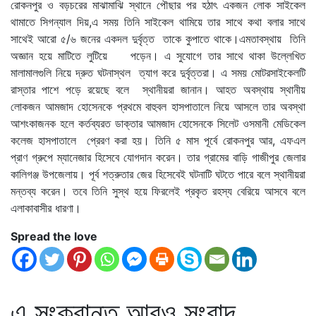
রোকনপুর ও বড়চরের মাঝামাঝি স্থানে পৌছার পর হঠাৎ একজন লোক সাইকেল
থামাতে সিগন্যাল দিয়,এ সময় তিনি সাইকেল থামিয়ে তার সাথে কথা বলার সাথে
সাথেই আরো ৫/৬ জনের একদল দুর্বৃত্ত তাকে কুপাতে থাকে।এমতাবস্থায় তিনি
অজ্ঞান হয়ে মাটিতে লুটিয়ে পড়েন। এ সুযোগে তার সাথে থাকা উল্লেখিত
মালামালগুলি নিয়ে দ্রুত ঘটনাস্থল ত্যাগ করে দুর্বৃত্তরা। এ সময় মোটরসাইকেলটি
রাস্তার পাশে পড়ে রয়েছে বলে স্থানীয়রা জানান। আহত অবস্থায় স্থানীয়
লোকজন আমজাদ হোসেনকে প্রথমে বাহুবল হাসপাতালে নিয়ে আসলে তার অবস্থা
আশংকাজনক হলে কর্তব্যরত ডাক্তার আমজাদ হোসেনকে সিলেট ওসমানী মেডিকেল
কলেজ হাসপাতালে প্রেরণ করা হয়। তিনি ৫ মাস পূর্বে রোকনপুর আর, এফএল
প্রাণ গ্রুপে ম্যানেজার হিসেবে যোগদান করেন। তার গ্রামের বাড়ি গাজীপুর জেলার
কালিগঞ্জ উপজেলায়। পূর্ব শত্রুতার জের হিসেবেই ঘটনাটি ঘটতে পারে বলে স্থানীয়রা
মন্তব্য করেন। তবে তিনি সুস্থ হয়ে ফিরলেই প্রকৃত রহস্য বেরিয়ে আসবে বলে
এলাকাবাসীর ধারণা।
Spread the love
এ সংক্রান্ত আরও সংবাদ