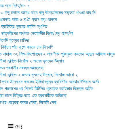
ুতের শকে নি/হ/ত- ২
ী ৩ বালু মহালে অবৈধ ভাবে বালু উত্তোলনের সত্যতা পাওয়া যায় নি
লাকায় আজ ৬ ঘণ্টা গ্যাস বন্ধ থাকবে
্যারিস্টার সুমনের জামিন স্থগিত
 ছাত্রলীগের অর্ধশত নেতাকর্মীর বি/রু/দ্ধে মা/ম/লা
েটি পণ্যের চাহিদা
নির্বাচন পাঁচ ধাপে করতে চায় বিএনপি
 নামাজ ৩২ শিশু-কিশোরদের ২ লাখ টাকা পুরস্কৃত করলেন আব্দুল আজিজ মাসুক
ৌকা ডুবিতে নিখোঁজ ২ জনের মৃতদেহ উদ্ধার
্ডন প্রবাসীর নববধুর আত্মহত্যা
ৌকা ডুবিতে ২ জনের মৃতদেহ উদ্ধার, নিখোঁজ আরো ২
্তার উদ্বোধন করলেন ইলিয়াসপুত্র ব্যারিস্টার আবরার ইলিয়াস অর্নব
াদ প্রকাশের পর সিলেট টিটিসির প্রতারক ড্রাইভার বিল্লাল আটক
া মাংস বিক্রির দায়ে এক ব্যবসায়ীকে জরিমানা
 নগরে বেড়েছে করের বোঝা, মিলেনি সেবা
মেনু