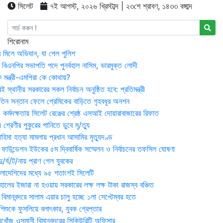
সিলেট
৭ই আগস্ট, ২০২৬ খ্রিস্টাব্দ | ২৩শে শ্রাবণ, ১৪৩৩ বঙ্গাব্দ
শিরোনাম
র মিলে অভিযান, যা পেল পুলিশ
বিএনপির সভাপতি পদে পুনর্বহাল নাসিম, ভারমুক্ত লোদী
 মন্ত্রী-এমপিরা কে কোথায়?
 স্থানীয় সরকারের সকল নির্বাচন অনুষ্ঠিত হবে: প্রতিমন্ত্রী
তিন সন্তান ফেলে প্রেমিকের বাড়িতে গৃহবধূর অনশন
্মদক্ষতায় সিলেট রেঞ্জের শ্রেষ্ঠ এসআই দোয়ারাবাজারের রিফাত
 শ্রেণীর পুকুরের পানিতে ডুবে মৃ/ত্যু
হিমা হত্যা মামলায় প্রধান আসামির মৃত্যুদণ্ড
়ন ফাউন্ডেশন ইউকের ৫ম দ্বিবার্ষিক সম্মেলন ও নির্বাচনের তফসিল ঘোষণা
র্ঘ/ট/নায় প্রাণ গেল যুবকের
াংলাদেশিদের মধ্যে ৯৫ শতাংশই সিলেটি
ালের ইজারা না হওয়ায় সরকারের লক্ষ লক্ষ টাকা রাজস্ব বঞ্চিত
িমানবন্দরে সালাম এয়ার চালু হচ্ছে ১লা সেপ্টেম্বর হতে
িশুকে ফুসলিয়ে বলাৎকার, যুবক গ্রেপ্তার
খোঁজ ওসমানী বিমানবন্দরের সিকিউরিটি অফিসার