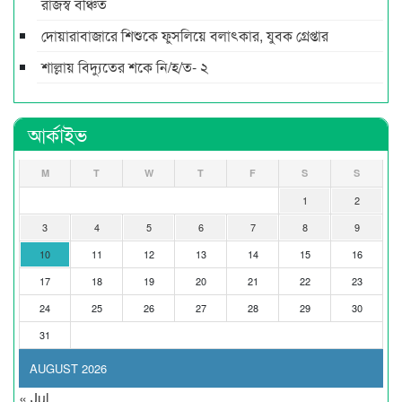
রাজস্ব বঞ্চিত
দোয়ারাবাজারে শিশুকে ফুসলিয়ে বলাৎকার, যুবক গ্রেপ্তার
শাল্লায় বিদ্যুতের শকে নি/হ/ত- ২
আর্কাইভ
M
T
W
T
F
S
S
1
2
3
4
5
6
7
8
9
10
11
12
13
14
15
16
17
18
19
20
21
22
23
24
25
26
27
28
29
30
31
AUGUST 2026
« Jul