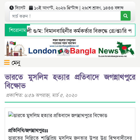
সিলেট
১০ই আগস্ট, ২০২৬ খ্রিস্টাব্দ | ২৬শে শ্রাবণ, ১৪৩৩ বঙ্গাব্দ
ইলিয়াস আলী গু/ম: বিমানবাহিনীর কর্মকর্তার বিরুদ্ধে গ্রে/প্তা/রি পরোয়
শিরোনাম
বুরুঙ্গা ইউনিয়ন ফাউন্ডেশন ইউকের ৫ম দ্বিবার্ষিক সম্মেলন ও নির্ব
মেনু
ভারতে মুসলিম হত্যার প্রতিবাদে জগন্নাথপুরে
বিক্ষোভ
প্রকাশিত: ৬:৫৯ অপরাহ্ণ, মার্চ ৫, ২০২০
প্রতিনিধি/জগন্নাথপুরঃঃ
ভারতের দিল্লিতে শান্তিপ্রিয় মুসলিম জনতার উপর উগ্র হিন্দুবাদীদের