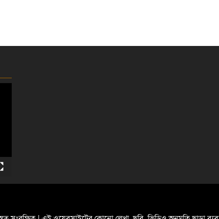
্বত্ব সংরক্ষিত | এই ওয়েবসাইটের কোনো লেখা, ছবি, ভিডিও অনুমতি ছাড়া ব্