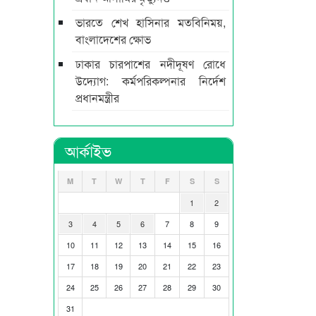
ভারতে শেখ হাসিনার মতবিনিময়,
বাংলাদেশের ক্ষোভ
ঢাকার চারপাশের নদীদূষণ রোধে
উদ্যোগ: কর্মপরিকল্পনার নির্দেশ
প্রধানমন্ত্রীর
আর্কাইভ
M
T
W
T
F
S
S
1
2
3
4
5
6
7
8
9
10
11
12
13
14
15
16
17
18
19
20
21
22
23
24
25
26
27
28
29
30
31