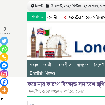
সিলেট
৭ই আগস্ট, ২০২৬ খ্রিস্টাব্দ | ২৩শে শ্রাবণ, ১৪৩৩
পুনর্বহাল নাসিম, ভারমুক্ত লোদী
শিরোনাম
সিলেটের সাবেক মন্ত্রী-এমপ
0
Shares
প্রচ্ছদ
জাতীয়
রাজনীতি
সারাদেশ
সিলেট
English News
করোনার কারণে বিক্ষোভ সমাবেশ স্থগ
প্রকাশিত: ৩:০৪ অপরাহ্ণ, মার্চ ১০, ২০২০