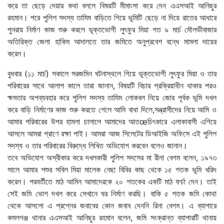
করে তা ছেড়ে দেয়ার কথা বললে বিষয়টি মীমাংসা করে দেন এএসআই আনিছুর
রহমান। পরে পুলিশ সদস্য তামিম বাড়িতে গিয়ে ভূমিটি ছেড়ে না দিয়ে রাতের আধারে
পুনরায় নির্মাণ কাজ শুরু করলে ভূক্তভোগী লুৎফুর মিয়া গত ৯ মার্চ মৌলভীবাজার
অতিরিক্ত জেলা হাকিম আদালতে তার জমিতে অনুপ্রবেশ বন্ধে মামলা দায়ের
করেন।
বুধবার (১১ মার্চ) সকালে সরজমিন ঘটনাস্থলে গিয়ে ভূক্তভোগী লুৎফুর মিয়া ও তার
পরিবারের সাথে আলাপ কালে তারা জানান, বিষয়টি বিচার প্রক্রিয়াধীন থাকার পরও
ক্ষমতার অপব্যবহার করে পুলিশ সদস্য তামিম লোকবল নিয়ে জোর পূর্বক ভূমি দখল
করে বাড়ি নির্মাণের কাজ শুরু করতে গেলে আমি বাধা দিলে,সন্ত্রাসীদের নিয়ে আমি ও
আমার পরিবারের উপর হামলা চালালে আমাদের আতœচিৎকারে এলাকাবাসী এগিয়ে
আসলে আমরা প্রাণে রক্ষা পাই। আমরা আজ সিলেটের ডিআইজি অফিসে এই পুলিশ
সদস্য ও তার পরিবারের বিরুদ্ধে লিখিত অভিযোগ করবেন বলেও জানান।
তবে অভিযোগ অস্বীকার করে দখলকারী পুলিশ সদসের মা রীনা বেগম বলেন, ১৯৭৩
সালে আমার শশুর সবিল মিয়া মালেক নেছা বিবির কাছ থেকে ১৫ শতক ভূমি খরিদ
করেন। পরবর্তীতে মাঠ আমিন আমাদেরকে ২০ শতকের একটি মাঠ ফর্চা দেন। তাই
সেই জমি ভোগ দখল করে সেখানে ঘর নির্মাণ করছি। বাকি ৫ শতক জমি কোথা
থেকে আসলো এ প্রশ্নের জবাবের কোন জবাব দেননি রিনা বেগম। এ ব্যাপারে
কমলগঞ্জ থানার এএসআই আনিছুর রহমান বলেন, জমি সংক্রান্ত ব্যাপারটি থানায়