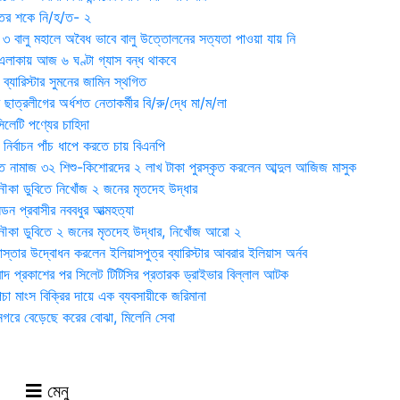
ুতের শকে নি/হ/ত- ২
ী ৩ বালু মহালে অবৈধ ভাবে বালু উত্তোলনের সত্যতা পাওয়া যায় নি
লাকায় আজ ৬ ঘণ্টা গ্যাস বন্ধ থাকবে
্যারিস্টার সুমনের জামিন স্থগিত
 ছাত্রলীগের অর্ধশত নেতাকর্মীর বি/রু/দ্ধে মা/ম/লা
েটি পণ্যের চাহিদা
নির্বাচন পাঁচ ধাপে করতে চায় বিএনপি
 নামাজ ৩২ শিশু-কিশোরদের ২ লাখ টাকা পুরস্কৃত করলেন আব্দুল আজিজ মাসুক
ৌকা ডুবিতে নিখোঁজ ২ জনের মৃতদেহ উদ্ধার
্ডন প্রবাসীর নববধুর আত্মহত্যা
ৌকা ডুবিতে ২ জনের মৃতদেহ উদ্ধার, নিখোঁজ আরো ২
্তার উদ্বোধন করলেন ইলিয়াসপুত্র ব্যারিস্টার আবরার ইলিয়াস অর্নব
াদ প্রকাশের পর সিলেট টিটিসির প্রতারক ড্রাইভার বিল্লাল আটক
া মাংস বিক্রির দায়ে এক ব্যবসায়ীকে জরিমানা
 নগরে বেড়েছে করের বোঝা, মিলেনি সেবা
মেনু