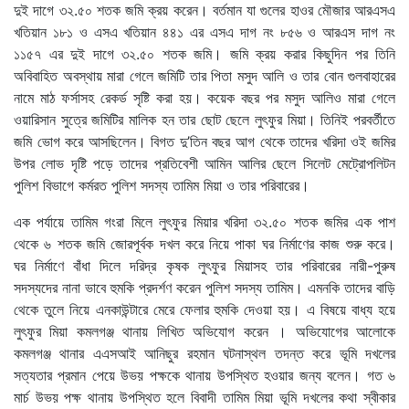
দুই দাগে ৩২.৫০ শতক জমি ক্রয় করেন। বর্তমান যা গুলের হাওর মৌজার আরএসএ
খতিয়ান ১৮১ ও এসএ খতিয়ান ৪৪১ এর এসএ দাগ নং ৮৫৬ ও আরএস দাগ নং
১১৫৭ এর দুই দাগে ৩২.৫০ শতক জমি। জমি ক্রয় করার কিছুদিন পর তিনি
অবিবাহিত অবস্থায় মারা গেলে জমিটি তার পিতা মসুদ আলি ও তার বোন গুলবাহারের
নামে মাঠ ফর্সাসহ রেকর্ড সৃষ্টি করা হয়। কয়েক বছর পর মসুদ আলিও মারা গেলে
ওয়ারিসান সুত্রে জমিটির মালিক হন তার ছোট ছেলে লুৎফুর মিয়া। তিনিই পরবর্তীতে
জমি ভোগ করে আসছিলেন। বিগত দু’তিন বছর আগ থেকে তাদের খরিদা ওই জমির
উপর লোভ দৃষ্টি পড়ে তাদের প্রতিবেশী আমিন আলির ছেলে সিলেট মেট্রোপলিটন
পুলিশ বিভাগে কর্মরত পুলিশ সদস্য তামিম মিয়া ও তার পরিবারের।
এক পর্যায়ে তামিম গংরা মিলে লুৎফুর মিয়ার খরিদা ৩২.৫০ শতক জমির এক পাশ
থেকে ৬ শতক জমি জোরপূর্বক দখল করে নিয়ে পাকা ঘর নির্মাণের কাজ শুরু করে।
ঘর নির্মাণে বাঁধা দিলে দরিদ্র কৃষক লুৎফুর মিয়াসহ তার পরিবারের নারী-পুরুষ
সদস্যদের নানা ভাবে হুমকি প্রদর্শণ করেন পুলিশ সদস্য তামিম। এমনকি তাদের বাড়ি
থেকে তুলে নিয়ে এনকাউন্টারে মেরে ফেলার হুমকি দেওয়া হয়। এ বিষয়ে বাধ্য হয়ে
লুৎফুর মিয়া কমলগঞ্জ থানায় লিখিত অভিযোগ করেন । অভিযোগের আলোকে
কমলগঞ্জ থানার এএসআই আনিছুর রহমান ঘটনাস্থল তদন্ত করে ভূমি দখলের
সত্যতার প্রমান পেয়ে উভয় পক্ষকে থানায় উপস্থিত হওয়ার জন্য বলেন। গত ৬
মার্চ উভয় পক্ষ থানায় উপস্থিত হলে বিবাদী তামিম মিয়া ভূমি দখলের কথা স্বীকার