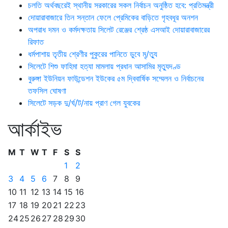
চলতি অর্থবছরেই স্থানীয় সরকারের সকল নির্বাচন অনুষ্ঠিত হবে: প্রতিমন্ত্রী
দোয়ারাবাজারে তিন সন্তান ফেলে প্রেমিকের বাড়িতে গৃহবধূর অনশন
অপরাধ দমন ও কর্মদক্ষতায় সিলেট রেঞ্জের শ্রেষ্ঠ এসআই দোয়ারাবাজারের
রিফাত
ধর্মপাশায় তৃতীয় শ্রেণীর পুকুরের পানিতে ডুবে মৃ/ত্যু
সিলেটে শিশু ফাহিমা হত্যা মামলায় প্রধান আসামির মৃত্যুদণ্ড
বুরুঙ্গা ইউনিয়ন ফাউন্ডেশন ইউকের ৫ম দ্বিবার্ষিক সম্মেলন ও নির্বাচনের
তফসিল ঘোষণা
সিলেটে সড়ক দু/র্ঘ/ট/নায় প্রাণ গেল যুবকের
আর্কাইভ
M
T
W
T
F
S
S
1
2
3
4
5
6
7
8
9
10
11
12
13
14
15
16
17
18
19
20
21
22
23
24
25
26
27
28
29
30