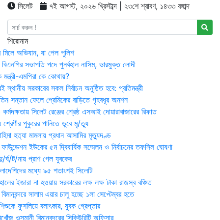
সিলেট
৭ই আগস্ট, ২০২৬ খ্রিস্টাব্দ | ২৩শে শ্রাবণ, ১৪৩৩ বঙ্গাব্দ
শিরোনাম
র মিলে অভিযান, যা পেল পুলিশ
বিএনপির সভাপতি পদে পুনর্বহাল নাসিম, ভারমুক্ত লোদী
 মন্ত্রী-এমপিরা কে কোথায়?
 স্থানীয় সরকারের সকল নির্বাচন অনুষ্ঠিত হবে: প্রতিমন্ত্রী
তিন সন্তান ফেলে প্রেমিকের বাড়িতে গৃহবধূর অনশন
্মদক্ষতায় সিলেট রেঞ্জের শ্রেষ্ঠ এসআই দোয়ারাবাজারের রিফাত
 শ্রেণীর পুকুরের পানিতে ডুবে মৃ/ত্যু
হিমা হত্যা মামলায় প্রধান আসামির মৃত্যুদণ্ড
়ন ফাউন্ডেশন ইউকের ৫ম দ্বিবার্ষিক সম্মেলন ও নির্বাচনের তফসিল ঘোষণা
র্ঘ/ট/নায় প্রাণ গেল যুবকের
াংলাদেশিদের মধ্যে ৯৫ শতাংশই সিলেটি
ালের ইজারা না হওয়ায় সরকারের লক্ষ লক্ষ টাকা রাজস্ব বঞ্চিত
িমানবন্দরে সালাম এয়ার চালু হচ্ছে ১লা সেপ্টেম্বর হতে
িশুকে ফুসলিয়ে বলাৎকার, যুবক গ্রেপ্তার
খোঁজ ওসমানী বিমানবন্দরের সিকিউরিটি অফিসার