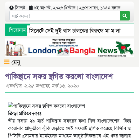
সিলেট
৯ই আগস্ট, ২০২৬ খ্রিস্টাব্দ | ২৫শে শ্রাবণ, ১৪৩৩ বঙ্গাব্দ
শিরোনাম
সিলেটে সেই দুই বাস চালকের বিরুদ্ধে মা ম লা
সিলে
সিলেট ওসমানী বিমানবন্দরে সালাম এয়ার চালু হচ্ছে ১লা স
মেনু
পাকিস্থানে সফর স্থগিত করলো বাংলাদেশ
প্রকাশিত: ২:২৫ অপরাহ্ণ, মার্চ ১৬, ২০২০
ক্রিড়া প্রতিবেদকঃঃ
তীয় দফায় ২৯ মার্চ পাকিস্তান সফরের কথা ছিল বাংলাদেশের। কিন্তু
করোনার প্রাদুর্ভাবে ঝুঁকি এড়াতে সেই সফরটি স্থগিত করেছে বিসিবি ও
পিসিবি।সোমবার ইমেইলের মাধ্যমে আনুষ্ঠানিকভাবে এই খবর জানায়