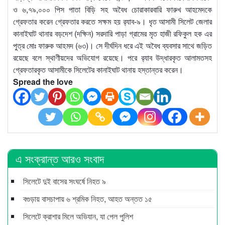
ও ৬,৭৯,০০০ পিস পাতা বিড়ি সহ অবৈধ চোরাকারবারি ফারুখ আহমেদকে
গ্রেফতার করেন গ্রেফতার করতে সক্ষম হয় র‌্যাব-৯। ধৃত আসামী সিলেট জেলার
কানাইঘাট থানার বড়দেশ (দক্ষিন) সরদারি পাড়া গ্রামের মৃত হাজী রফিকুল হক এর
পুত্র মোঃ ফারুক আহমদ (৬৩)। সে দীর্ঘদিন ধরে এই অবৈধ ব্যবসার সাথে জড়িত
রয়েছে বলে স্থাণীয়দের অভিযোগ রয়েছে। পরে র‌্যাব উদ্ধারকৃত আলামতসহ
গ্রেফতারকৃত আসামীকে সিলেটের কানাইঘাট থানায় হস্তান্তর করেন।
Spread the love
এ সংক্রান্ত আরও সংবাদ
সিলেটে দুই বাসের সংঘর্ষে নিহত ৯
বগুড়ায় বাসচাপায় ৬ শ্রমিক নিহত, আহত অন্তত ১৫
সিলেটে ক্রাশার মিলে অভিযান, যা পেল পুলিশ