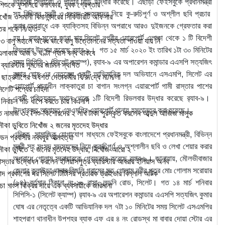
ভারতীয় সিগারেট ও পাতার বিড়ি উদ্ধার করেছে। এছাড়া ফেইসবুকে প্রধানমন্ত্রী
িশুকে ফুসলিয়ে বলাৎকার, যুবক গ্রেপ্তার
সহ বিভিন্ন মন্ত্রী ও সংসদ সদস্যদের নিয়ে কু-রুচিপূর্ণ ও অশ্লীল ছবি প্রচার
খোঁজ ওসমানী বিমানবন্দরের সিকিউরিটি অফিসার
করার অপরাধে এক ব্যাক্তিসহ বিভিন্ন অপরাধে আরও দুইজনকে গ্রেফতার করা
তের শকে নি/হ/ত- ২
হয়। র‌্যাব সূত্রে জানা যায়,সিলেট নগরীর এয়ারপোর্ট এলাকা থেকে ১ টি বিদেশী
 ৩ বালু মহালে অবৈধ ভাবে বালু উত্তোলনের সত্যতা পাওয়া যায় নি
রিভলবার উদ্ধার করেছে র‌্যাব-৯। গত ১৫ মার্চ ২০২০ ইং তারিখ ১টা ৩০ মিনিটের
লাকায় আজ ৬ ঘণ্টা গ্যাস বন্ধ থাকবে
সময় সিপিসি-১ (সিলেট ক্যাম্প), র‌্যাব-৯ এর অপারেশন কমান্ডার এএসপি সত্যজিৎ
্যারিস্টার সুমনের জামিন স্থগিত
কুমার ঘোষ এর নেতৃত্বে একটি আভিযানিক দল অভিযানে এসএমপি, সিলেট এর
ছাত্রলীগের অর্ধশত নেতাকর্মীর বি/রু/দ্ধে মা/ম/লা
এয়াপোর্ট থানাধীন লাক্কাতুরা চা বাগান সংলগ্ন এয়ারপোর্ট গামী রাস্তার পাশের
েটি পণ্যের চাহিদা
একটি পরিত্যক্ত স্থান থেকে ১টি বিদেশী রিভলবার উদ্ধার করেছে র‌্যাব-৯।
নির্বাচন পাঁচ ধাপে করতে চায় বিএনপি
উদ্ধারকৃত আলামত এসএমপির এয়ারপোর্ট থানায় হস্তান্তর করা হয়েছে।
 নামাজ ৩২ শিশু-কিশোরদের ২ লাখ টাকা পুরস্কৃত করলেন আব্দুল আজিজ মাসুক
ৌকা ডুবিতে নিখোঁজ ২ জনের মৃতদেহ উদ্ধার
এদিকে সামাজিক যোগাযোগ মাধ্যমে ফেইসবুকে বাংলাদেশে প্রধানমন্ত্রী, বিভিন্ন
্ডন প্রবাসীর নববধুর আত্মহত্যা
মন্ত্রী সহ সংসদ সদস্যদের নিয়ে কুরুচিপূর্ণ ও অশ্লালীন ছবি ও লেখা শেয়ার করার
ৌকা ডুবিতে ২ জনের মৃতদেহ উদ্ধার, নিখোঁজ আরো ২
অপরাধে গোলাম সরোয়ারকে গ্রেফতার করেছে র‌্যাব-৯। জানাযায়, মৌলভীবাজার
্তার উদ্বোধন করলেন ইলিয়াসপুত্র ব্যারিস্টার আবরার ইলিয়াস অর্নব
জেলার কুলাউড়া থানার বিজলি গ্রামের মৃত গোলাম নবীর পুত্র মোঃ গোলাম সরোয়ার
াদ প্রকাশের পর সিলেট টিটিসির প্রতারক ড্রাইভার বিল্লাল আটক
(৬৪) বর্তমান ঠিকানা নং-১০ বাসা, লন্ডনি রোড, সিলেট। গত ১৪ মার্চ শনিবার
া মাংস বিক্রির দায়ে এক ব্যবসায়ীকে জরিমানা
সিপিসি-১ (সিলেট ক্যাম্প) র‌্যাব-৯ এর অপারেশন কমান্ডার এএসপি সত্যজিৎ কুমার
ঘোষ এর নেতৃত্বে একটি আভিযানিক দল ৭টা ১০ মিনিটের সময় সিলেট এসএমপির
শাহপরাণ থানাধীন উপশহর ব্যাক এফ এর ৪ নং রোডস্থ মা বাবার দোয়া স্টোর এর