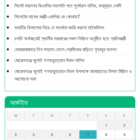
সিলেট মহানগর বিএনপির সভাপতি পদে পুনর্বহাল নাসিম, ভারমুক্ত লোদী
সিলেটের সাবেক মন্ত্রী-এমপিরা কে কোথায়?
ভারতীয় ভিসাসেবা নিয়ে যে সতর্কতা জারি করলো হাইকমিশন
চলতি অর্থবছরেই স্থানীয় সরকারের সকল নির্বাচন অনুষ্ঠিত হবে: প্রতিমন্ত্রী
দোয়ারাবাজারে তিন সন্তান ফেলে প্রেমিকের বাড়িতে গৃহবধূর অনশন
মোরেলগঞ্জে জুলাই গণঅভ্যুত্থান দিবস পালিত
মোরেলগঞ্জে জুলাই গণঅভ্যুত্থান দিবস উপলক্ষে জামায়াতের বিশাল মিছিল ও
আলোচনা সভা
আর্কাইভ
M
T
W
T
F
S
S
1
2
3
4
5
6
7
8
9