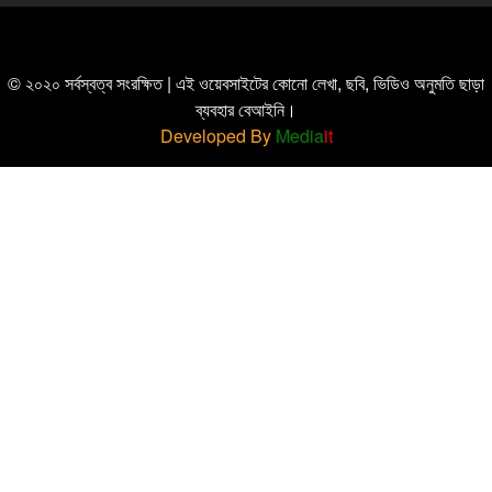
© ২০২০ সর্বস্বত্ব সংরক্ষিত | এই ওয়েবসাইটের কোনো লেখা, ছবি, ভিডিও অনুমতি ছাড়া
ব্যবহার বেআইনি।
Developed By
Media
it