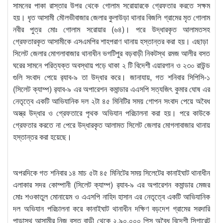
সামনের পাকা রাস্তার উপর থেকে গোলাম সরোয়ারকে গ্রেফতার করতে সক্ষম
হয়। ধৃত আসামী মৌলভীবাজার জেলার কুলাউড়া থানার বিজলি গ্রামের মৃত গোলাম
নবীর পুত্র মোঃ গোলাম সরোয়ার (৬৪)। পরে উদ্ধারকৃত আলামতসহ
গ্রেফতারকৃত আসামীকে এসএমপির শাহপরাণ থানায় হস্তান্তর করা হয়। এছাড়া
সিলেট জেলার মোগলাবাজার থানাধীন ভগটিপুর বড়বাড়ী নিকটস্থ রমজ আলীর বসত
ঘরের সামনে পরিত্যক্ত অবস্থায় পড়ে থাকা ২ টি বিদেশী এয়ারগান ও ২৩০ রাউন্ড
গুলি সংবাদ পেয়ে র‌্যাব-৯ তা উদ্ধার করে। জানাযায়, গত শনিবার সিপিসি-১
(সিলেট ক্যাম্প) র‌্যাব-৯ এর অপারেশন কমান্ডার এএসপি সত্যজিৎ কুমার ঘোষ এর
নেতৃত্বে একটি আভিযানিক দল ২টা ৪৫ মিনিটির সময় গোপন সংবাদ পেয়ে অবৈধ
অস্ত্র উদ্ধার ও গ্রেফতারে পৃথক অভিযান পরিচালনা করা হয়। পরে কাউকে
গ্রেফতার করতে না পেরে উদ্ধারকৃত আলামত সিলেট জেলার মোগলাবাজার থানায়
হস্তান্তর করা হয়েছে।
অপরদিকে গত শনিবার ১৪ মাচ ৫টা ৪৫ মিনিটের সময় সিলেটের কানাইঘাট থানাধীন
এলাকার সদর কোম্পানী (সিলেট ক্যাম্প) র‌্যাব-৯ এর অপারেশন কমান্ডার মেজর
মোঃ শওকাতুল মোনায়েম ও এএসপি নাহিদ হাসান এর নেতৃত্বে একটি আভিযানিক
দল অভিযান পরিচালনা করে কানাইঘাট থানাধীন দক্ষিণ বড়দেশ গ্রামের সরদারি
পাড়াস্থ আসামীর নিজ বসত বাড়ী থেকে ২,৯০,০০০ পিস অবৈধ বিদেশী সিগারেট